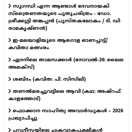
സുഗന്ധി എന്ന ആണ്ടാള്‍ ദേവനായകി
സ്ത്രൈണതയുടെ പുതുചരിത്രം - ഡോ.
ശ്രീക്കുട്ടി തങ്കപ്പന്‍ (പുസ്തകലോകം / ടി. ഡി
രാമകൃഷ്ണന്‍)
ഇ-മലയാളിയുടെ ആഗോള ഓണപ്പാട്ട്/
കവിതാ മത്സരം
ഏദനിലെ താമസക്കാർ (നോവല്‍-26: ലൈല
അലക്‌സ്)
ശബ്ദം (കവിത: പി. സിസിലി)
തണൽമരച്ചുവട്ടിലെ ആവി (കഥ: അഷ്‌റഫ്
കാളത്തോട്)
ഫൊക്കാന സാഹിത്യ അവാർഡുകൾ – 2026
പ്രഖ്യാപിച്ചു
പറുദീസയിലെ ചക്രവാകപ്പക്ഷികൾ