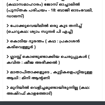
(കഥാസമാഹാരം) ജോസ് ഓച്ചാലിൽ
(പുസ്തക പരിചയം - 18: ബാജി ഓടംവേലി,
ഡാലസ്)
പോക്കുവെയിലിൽ ഒരു കുട തനിച്ച്
(ചെറുകഥ: ശ്യാം സുന്ദര്‍ പി എച്ച്)
കൊടിയ ദുരന്തം ( കഥ : പ്രകാശൻ
കരിവെള്ളൂർ )
ഗ്ലാസ്സ് കൊണ്ടുണ്ടാക്കിയ ചെരുപ്പുകൾ (
കവിത : ഷീജ അരീക്കൽ )
മാതാപിതാക്കളുടെ , കുട്ടികളെപറ്റിയുള്ള
ആധി : മിനി ആന്റണി
മുറിയിൽ വെളിച്ചമുണ്ടായിരുന്നില്ല (കഥ:
അഷ്റഫ് കാളത്തോട്)