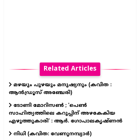
Related Articles
മഴയും പുഴയും മനുഷ്യനും (കവിത :
ആൻഡ്രൂസ് അഞ്ചേരി)
ടോണി മോറിസൺ ; 'പെൺ
സാഹിത്യത്തിലെ കറുപ്പിന് അഴകേകിയ
എഴുത്തുകാരി' : ആർ. ഗോപാലകൃഷ്ണൻ
നിധി (കവിത: വേണുനമ്പ്യാർ)