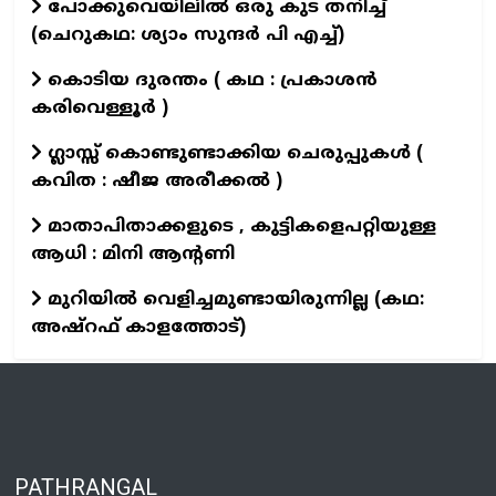
പോക്കുവെയിലിൽ ഒരു കുട തനിച്ച്
(ചെറുകഥ: ശ്യാം സുന്ദര്‍ പി എച്ച്)
കൊടിയ ദുരന്തം ( കഥ : പ്രകാശൻ
കരിവെള്ളൂർ )
ഗ്ലാസ്സ് കൊണ്ടുണ്ടാക്കിയ ചെരുപ്പുകൾ (
കവിത : ഷീജ അരീക്കൽ )
മാതാപിതാക്കളുടെ , കുട്ടികളെപറ്റിയുള്ള
ആധി : മിനി ആന്റണി
മുറിയിൽ വെളിച്ചമുണ്ടായിരുന്നില്ല (കഥ:
അഷ്റഫ് കാളത്തോട്)
PATHRANGAL