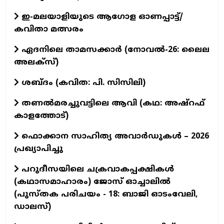
ഇ-മലയാളിയുടെ ആഗോള ഓണപ്പാട്ട്/
കവിതാ മത്സരം
ഏദനിലെ താമസക്കാർ (നോവല്‍-26: ലൈല
അലക്‌സ്)
ശബ്ദം (കവിത: പി. സിസിലി)
തണൽമരച്ചുവട്ടിലെ ആവി (കഥ: അഷ്‌റഫ്
കാളത്തോട്)
ഫൊക്കാന സാഹിത്യ അവാർഡുകൾ – 2026
പ്രഖ്യാപിച്ചു
പറുദീസയിലെ ചക്രവാകപ്പക്ഷികൾ
(കഥാസമാഹാരം) ജോസ് ഓച്ചാലിൽ
(പുസ്തക പരിചയം - 18: ബാജി ഓടംവേലി,
ഡാലസ്)