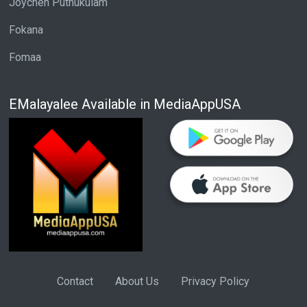
Joychen Puthukulam
Fokana
Fomaa
EMalayalee Available in MediaAppUSA
Contact
About Us
Privacy Policy