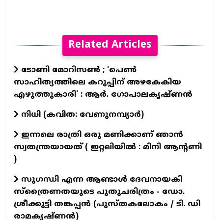
Related Articles
ടോണി മോറിസൺ ; 'പെൺ
സാഹിത്യത്തിലെ കറുപ്പിന് അഴകേകിയ
എഴുത്തുകാരി' : ആർ. ഗോപാലകൃഷ്ണൻ
നിധി (കവിത: വേണുനമ്പ്യാർ)
ഇന്നലെ രാത്രി ഒരു മണിക്കാണ് ഞാൻ
സ്വതന്ത്രയായത് ( ഇറ്റലിയിൽ : മിനി ആന്റണി
)
സുഗന്ധി എന്ന ആണ്ടാള്‍ ദേവനായകി
സ്ത്രൈണതയുടെ പുതുചരിത്രം - ഡോ.
ശ്രീക്കുട്ടി തങ്കപ്പന്‍ (പുസ്തകലോകം / ടി. ഡി
രാമകൃഷ്ണന്‍)