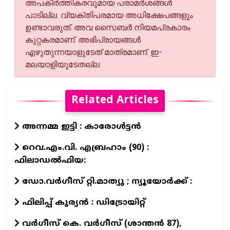
അപകീര്‍ത്തികരവുമായ പരാമര്‍ശങ്ങള്‍
പാടില്ല. വ്യക്തിപരമായ അധിക്ഷേപങ്ങളും
ഉണ്ടാവരുത്. അവ സൈബര്‍ നിയമപ്രകാരം
കുറ്റകരമാണ്. അഭിപ്രായങ്ങള്‍
എഴുതുന്നയാളുടേത് മാത്രമാണ്. ഇ-
മലയാളിയുടേതല്ല
Related Articles
അന്നമ്മ ഇട്ടി : കാരോൾട്ടൻ
റെവ.എം.വി. എബ്രഹാം (90) :
ഫിലാഡൽഫിയ:
ഡോ.വര്‍ഗീസ് റ്റി.മാത്യു ; ന്യൂയോര്‍ക്ക് :
ഫിലിപ്പ് കുര്യൻ : ഡിട്രോയിറ്റ്
വർഗീസ് കെ. വർഗീസ് (ശാന്തൻ 87),