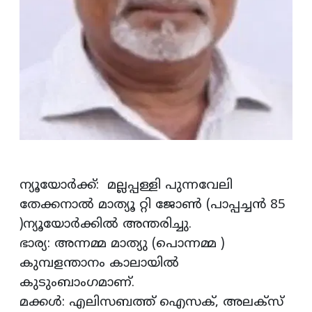
ന്യൂയോർക്ക്: മല്ലപ്പള്ളി പുന്നവേലി
തേക്കനാൽ മാത്യൂ റ്റി ജോൺ (പാപ്പച്ചൻ 85
)ന്യൂയോർക്കിൽ അന്തരിച്ചു.
ഭാര്യ: അന്നമ്മ മാത്യു (പൊന്നമ്മ )
കുമ്പളന്താനം കാലായിൽ
കുടുംബാംഗമാണ്.
മക്കൾ: എലിസബത്ത് ഐസക്, അലക്സ്