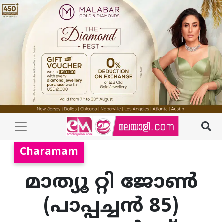
Charamam
മാത്യൂ റ്റി ജോൺ
(പാപ്പച്ചൻ 85)