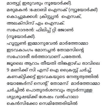
മാത്യു( ഇരുവരും നൂയോർക്ക്).
മരുമകൻ :ഷോബി ഐസക് (ന്യൂയോർക്ക്)
കൊച്ചുമക്കൾ: ക്രിസ്റ്റൃൻ ഐസക്,
അലക്സിസ് എം ഐസക്.
സഹോദരൻ: ഫിലിപ്പ് റ്റി ജോൺ
(നൂയോർക്ക്).
ഹൂസ്റ്റൺ ഇമ്മാനുവേൽ മാർത്തോമ്മാ
ഇടവകാംഗം മോനച്ചൻ തോമസിൻ്റെ
സഹോദരീ ഭർത്താവാണ് പരേതൻ.
ജൂലൈ ആറാം തീയതി തിങ്കളാഴ്ച രാവിലെ
9 മണിക്ക് സി എസ് ഐ ക്രൈസ്റ്റ് ചർച്ച്,
കണക്ട്ടിക്കട്ട് ഇടവകയുടെ നേതൃത്വത്തിൽ
യോങ്കേർസ് സെൻ്റ് തോമസ് മാർത്തോമ്മാ
ചർച്ചിൽ പൊതുദർശനവും തുടർന്നുള്ള
ശുശ്രൂഷയ്ക്ക് ശേഷം വൽഹാലാ
കെൻസിക്കോ സെമിത്തേരിയിൽ