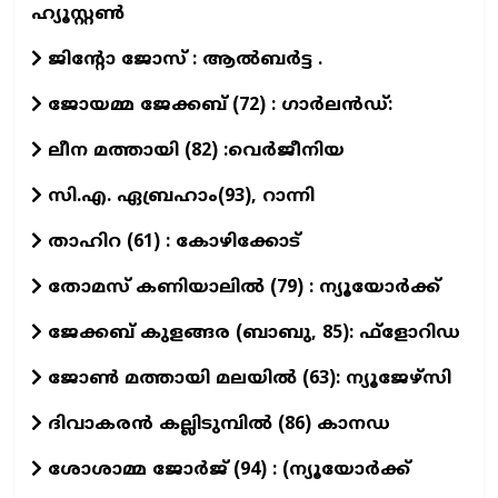
ഹ്യൂസ്റ്റൺ
ജിന്റോ ജോസ് : ആല്‍ബര്‍ട്ട .
ജോയമ്മ ജേക്കബ് (72) : ഗാര്‍ലന്‍ഡ്:
ലീന മത്തായി (82) :വെർജീനിയ
സി.എ. ഏബ്രഹാം(93), റാന്നി
താഹിറ (61) : കോഴിക്കോട്
തോമസ് കണിയാലില്‍ (79) : ന്യൂയോര്‍ക്ക്
ജേക്കബ് കുളങ്ങര (ബാബു, 85): ഫ്‌ളോറിഡ
ജോണ്‍ മത്തായി മലയില്‍ (63): ന്യൂജേഴ്‌സി
ദിവാകരൻ കല്ലിടുമ്പിൽ (86) കാനഡ
ശോശാമ്മ ജോർജ് (94) : (ന്യൂയോർക്ക്