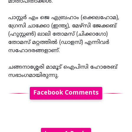
മാതാപിതാക്കൾ.
പാസ്റ്റർ എം ജെ എബ്രഹാം (ഒക്കലഹോമ),
ഗ്രേസി ചാക്കോ (ഇന്ത്യ), മേഴ്സി ജേക്കബ്
(ഹുസ്റ്റൺ) ലാലി തോമസ് (ചിക്കാഗോ)
തോമസ് മറ്റത്തിൽ (ഡാളസ്) എന്നിവർ
സഹോദരങ്ങളാണ്.
ചങ്ങനാശ്ശേരി മാമൂട് ഐപിസി ഹോരേബ്
സഭാംഗമായിരുന്നു.
Facebook Comments