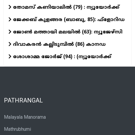
തോമസ് കണിയാലില്‍ (79) : ന്യൂയോര്‍ക്ക്
ജേക്കബ് കുളങ്ങര (ബാബു, 85): ഫ്‌ളോറിഡ
ജോണ്‍ മത്തായി മലയില്‍ (63): ന്യൂജേഴ്‌സി
ദിവാകരൻ കല്ലിടുമ്പിൽ (86) കാനഡ
ശോശാമ്മ ജോർജ് (94) : (ന്യൂയോർക്ക്
PATHRANGAL
Malayala Manorama
Mathrubhumi