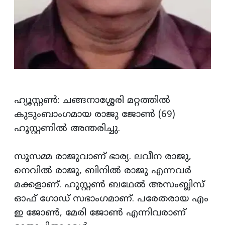
ഹ്യൂസ്റ്റൺ: ചങ്ങനാശ്ശേരി മറ്റത്തിൽ
കുടുംബാംഗമായ രാജു ജോൺ (69)
ഹൂസ്റ്റണിൽ അന്തരിച്ചു.
സൂസമ്മ രാജുവാണ് ഭാര്യ. ലവീന രാജു,
നെവിൽ രാജു, ബിനിൽ രാജു എന്നവർ
മക്കളാണ്. ഹുസ്റ്റൺ ബഥേൽ അസംബ്ലിസ്
ഓഫ് ഗോഡ് സഭാംഗമാണ്. പരേതരായ എം
ഇ ജോൺ, മേരി ജോൺ എന്നിവരാണ്