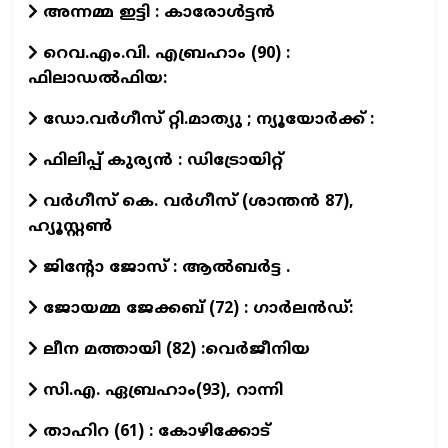
അന്നമ്മ ഇട്ടി : കാരോൾട്ടൻ
റെവ.എം.വി. എബ്രഹാം (90) :
ഫിലാഡൽഫിയ:
ഡോ.വര്‍ഗീസ് റ്റി.മാത്യു ; ന്യൂയോര്‍ക്ക് :
ഫിലിപ്പ് കുര്യൻ : ഡിട്രോയിറ്റ്
വർഗീസ് കെ. വർഗീസ് (ശാന്തൻ 87),
ഹ്യൂസ്റ്റൺ
ജിന്റോ ജോസ് : ആല്‍ബര്‍ട്ട .
ജോയമ്മ ജേക്കബ് (72) : ഗാര്‍ലന്‍ഡ്:
ലീന മത്തായി (82) :വെർജീനിയ
സി.എ. ഏബ്രഹാം(93), റാന്നി
താഹിറ (61) : കോഴിക്കോട്