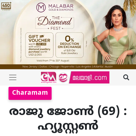
Charamam
രാജു ജോൺ (69) :
ഹ്യൂസ്റ്റൺ