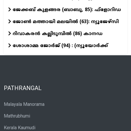
ജേക്കബ് കുളങ്ങര (ബാബു, 85): ഫ്‌ളോറിഡ
ജോണ്‍ മത്തായി മലയില്‍ (63): ന്യൂജേഴ്‌സി
ദിവാകരൻ കല്ലിടുമ്പിൽ (86) കാനഡ
ശോശാമ്മ ജോർജ് (94) : (ന്യൂയോർക്ക്
PATHRANGAL
Malayala Manorama
Mathrubhumi
Kerala Kaumudi