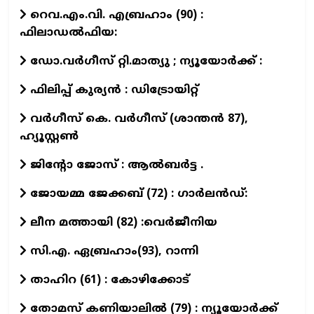
റെവ.എം.വി. എബ്രഹാം (90) :
ഫിലാഡൽഫിയ:
ഡോ.വര്‍ഗീസ് റ്റി.മാത്യു ; ന്യൂയോര്‍ക്ക് :
ഫിലിപ്പ് കുര്യൻ : ഡിട്രോയിറ്റ്
വർഗീസ് കെ. വർഗീസ് (ശാന്തൻ 87),
ഹ്യൂസ്റ്റൺ
ജിന്റോ ജോസ് : ആല്‍ബര്‍ട്ട .
ജോയമ്മ ജേക്കബ് (72) : ഗാര്‍ലന്‍ഡ്:
ലീന മത്തായി (82) :വെർജീനിയ
സി.എ. ഏബ്രഹാം(93), റാന്നി
താഹിറ (61) : കോഴിക്കോട്
തോമസ് കണിയാലില്‍ (79) : ന്യൂയോര്‍ക്ക്