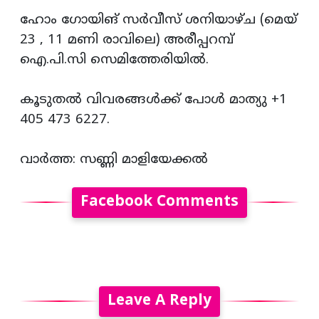
ഹോം ഗോയിങ് സർവീസ് ശനിയാഴ്ച (മെയ്‌
23 , 11 മണി രാവിലെ) അരീപ്പറമ്പ്
ഐ.പി.സി സെമിത്തേരിയിൽ.
കൂടുതൽ വിവരങ്ങൾക്ക് പോൾ മാത്യു +1
405 473 6227.
വാർത്ത: സണ്ണി മാളിയേക്കൽ
Facebook Comments
Leave A Reply