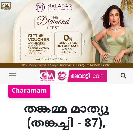
Charamam
തങ്കമ്മ മാത്യു
(തങ്കച്ചി - 87),