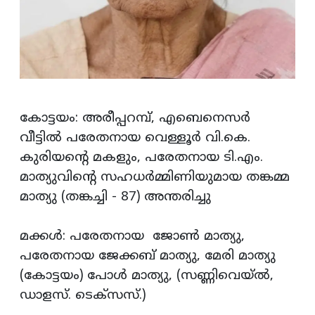
കോട്ടയം: അരീപ്പറമ്പ്, എബെനെസർ
വീട്ടിൽ പരേതനായ വെള്ളൂർ വി.കെ.
കുരിയന്റെ മകളും, പരേതനായ ടി.എം.
മാത്യുവിന്റെ സഹധർമ്മിണിയുമായ തങ്കമ്മ
മാത്യു (തങ്കച്ചി - 87) അന്തരിച്ചു
മക്കൾ: പരേതനായ ജോൺ മാത്യു,
പരേതനായ ജേക്കബ് മാത്യു, മേരി മാത്യു
(കോട്ടയം) പോൾ മാത്യു, (സണ്ണിവെയ്ൽ,
ഡാളസ്. ടെക്സസ്.)