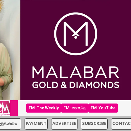
EM-The Weekly
EM-മാസിക
EM-YouTube
്ളടക്കം
PAYMENT
ADVERTISE
SUBSCRIBE
CONTAC