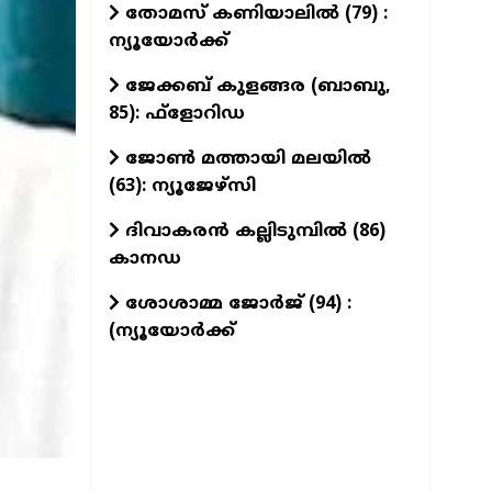
തോമസ് കണിയാലില്‍ (79) :
ന്യൂയോര്‍ക്ക്
ജേക്കബ് കുളങ്ങര (ബാബു,
85): ഫ്‌ളോറിഡ
ജോണ്‍ മത്തായി മലയില്‍
(63): ന്യൂജേഴ്‌സി
ദിവാകരൻ കല്ലിടുമ്പിൽ (86)
കാനഡ
ശോശാമ്മ ജോർജ് (94) :
(ന്യൂയോർക്ക്