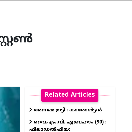
സ്റ്റൺ
Related Articles
അന്നമ്മ ഇട്ടി : കാരോൾട്ടൻ
റെവ.എം.വി. എബ്രഹാം (90) :
ഫിലാഡൽഫിയ: