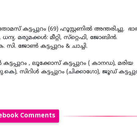
മസ് കട്ടപ്പുറം (69) ഹൂസ്റ്റണിൽ അന്തരിച്ചു. ഭാര്
ധന്യ. മരുമക്കൾ: മീറ്റി, സ്‌റ്റെഫി, ജോബിൻ.
സി. ജോൺ കട്ടപ്പുറം & ചാച്ചി.
പ്പുറം , ലൂക്കോസ് കട്ടപ്പുറം ( കാനഡ), മരിയ
ു.കെ), സിറിൾ കട്ടപ്പുറം (ചിക്കാഗോ), ജൂഡ് കട്ടപ്പു
ebook Comments