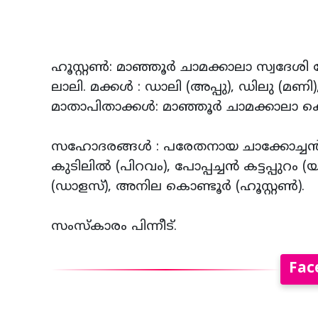
ഹൂസ്റ്റൺ: മാഞ്ഞൂർ ചാമക്കാലാ സ്വദേശി തോ
ലാലി. മക്കൾ : ഡാലി (അപ്പു), ഡിലു (മണി), 
മാതാപിതാക്കൾ: മാഞ്ഞൂർ ചാമക്കാലാ കെ. 
സഹോദരങ്ങൾ : പരേതനായ ചാക്കോച്ചൻ കട്ട
കുടിലിൽ (പിറവം), പോപ്പച്ചൻ കട്ടപ്പുറം (യ
(ഡാളസ്), അനില കൊണ്ടൂർ (ഹൂസ്റ്റൺ).
സംസ്‌കാരം പിന്നീട്.
Fac