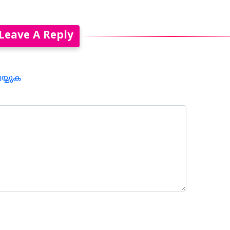
Leave A Reply
െയ്യുക