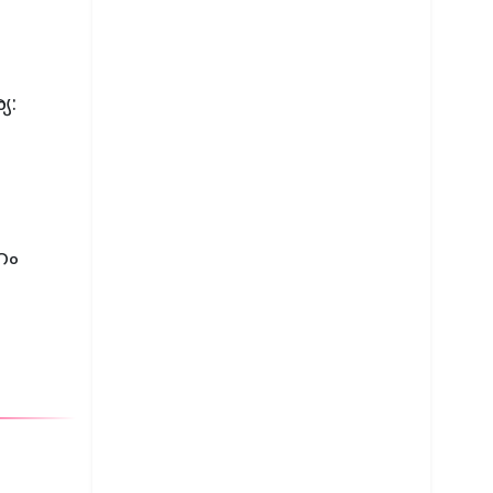
യ:
റം