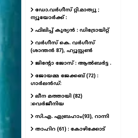
ഡോ.വര്‍ഗീസ് റ്റി.മാത്യു ;
ന്യൂയോര്‍ക്ക് :
ഫിലിപ്പ് കുര്യൻ : ഡിട്രോയിറ്റ്
വർഗീസ് കെ. വർഗീസ്
(ശാന്തൻ 87), ഹ്യൂസ്റ്റൺ
ജിന്റോ ജോസ് : ആല്‍ബര്‍ട്ട .
ജോയമ്മ ജേക്കബ് (72) :
ഗാര്‍ലന്‍ഡ്:
ലീന മത്തായി (82)
:വെർജീനിയ
സി.എ. ഏബ്രഹാം(93), റാന്നി
താഹിറ (61) : കോഴിക്കോട്