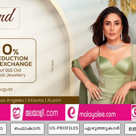
ാ
ഫൊകാന
US-PROFILES
എഴുത്തുകാര്‍
ഉള