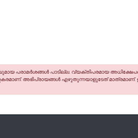
മായ പരാമര്‍ശങ്ങള്‍ പാടില്ല. വ്യക്തിപരമായ അധിക്ഷേപങ
കരമാണ്. അഭിപ്രായങ്ങള്‍ എഴുതുന്നയാളുടേത് മാത്രമാണ്.