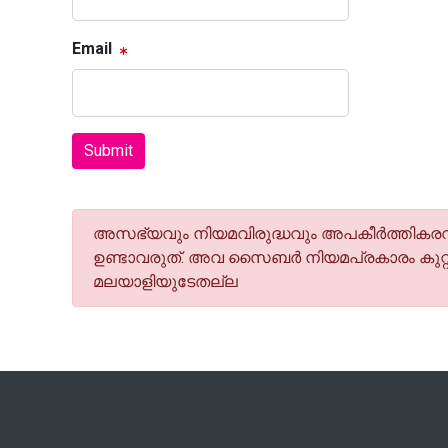
Email
Submit
അസഭ്യവും നിയമവിരുദ്ധവും അപകീര്‍ത്തികരവു
ഉണ്ടാവരുത്. അവ സൈബര്‍ നിയമപ്രകാരം കുറ്റ
മലയാളിയുടേതല്ല