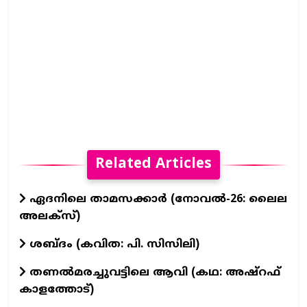
Related Articles
ഏദനിലെ താമസക്കാർ (നോവല്‍-26: ലൈല
അലക്‌സ്)
ശബ്ദം (കവിത: പി. സിസിലി)
തണൽമരച്ചുവട്ടിലെ ആവി (കഥ: അഷ്‌റഫ്
കാളത്തോട്)