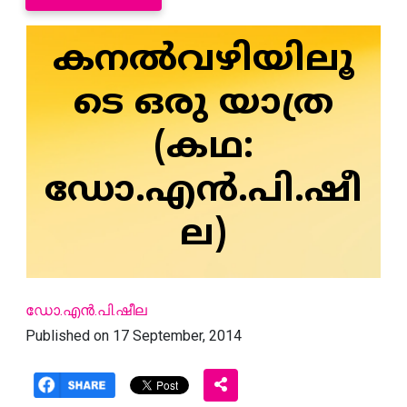
കനല്‍വഴിയിലൂ
ടെ ഒരു യാത്ര
(കഥ:
ഡോ.എന്‍.പി.ഷീ
ല)
ഡോ.എന്‍.പി.ഷീല
Published on 17 September, 2014