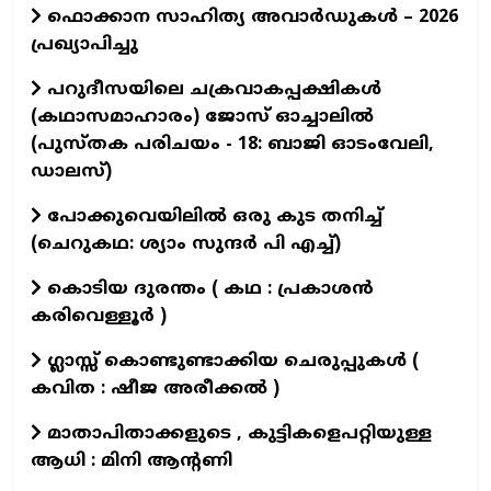
ഫൊക്കാന സാഹിത്യ അവാർഡുകൾ – 2026
പ്രഖ്യാപിച്ചു
പറുദീസയിലെ ചക്രവാകപ്പക്ഷികൾ
(കഥാസമാഹാരം) ജോസ് ഓച്ചാലിൽ
(പുസ്തക പരിചയം - 18: ബാജി ഓടംവേലി,
ഡാലസ്)
പോക്കുവെയിലിൽ ഒരു കുട തനിച്ച്
(ചെറുകഥ: ശ്യാം സുന്ദര്‍ പി എച്ച്)
കൊടിയ ദുരന്തം ( കഥ : പ്രകാശൻ
കരിവെള്ളൂർ )
ഗ്ലാസ്സ് കൊണ്ടുണ്ടാക്കിയ ചെരുപ്പുകൾ (
കവിത : ഷീജ അരീക്കൽ )
മാതാപിതാക്കളുടെ , കുട്ടികളെപറ്റിയുള്ള
ആധി : മിനി ആന്റണി