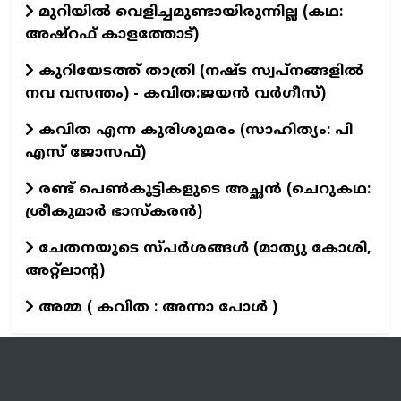
മുറിയിൽ വെളിച്ചമുണ്ടായിരുന്നില്ല (കഥ:
അഷ്റഫ് കാളത്തോട്)
കുറിയേടത്ത് താത്രി (നഷ്ട സ്വപ്നങ്ങളിൽ
നവ വസന്തം) - കവിത:ജയൻ വർഗീസ്)
കവിത എന്ന കുരിശുമരം (സാഹിത്യം: പി
എസ് ജോസഫ്)
രണ്ട് പെൺകുട്ടികളുടെ അച്ഛൻ (ചെറുകഥ:
ശ്രീകുമാര്‍ ഭാസ്കരന്‍)
ചേതനയുടെ സ്പർശങ്ങൾ (മാത്യു കോശി,
അറ്റ്ലാന്റ)
അമ്മ ( കവിത : അന്നാ പോൾ )