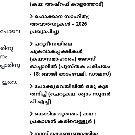
(കഥ: അഷ്‌റഫ് കാളത്തോട്)
ഫൊക്കാന സാഹിത്യ
അവാർഡുകൾ – 2026
തു പോലെ
പ്രഖ്യാപിച്ചു
പറുദീസയിലെ
ോരിനു
ചക്രവാകപ്പക്ഷികൾ
രണം
(കഥാസമാഹാരം) ജോസ്
്പോരിനു
ഓച്ചാലിൽ (പുസ്തക പരിചയം
- 18: ബാജി ഓടംവേലി, ഡാലസ്)
‍ ഇതാ.
പോക്കുവെയിലിൽ ഒരു കുട
തനിച്ച് (ചെറുകഥ: ശ്യാം സുന്ദര്‍
പി എച്ച്)
കൊടിയ ദുരന്തം ( കഥ :
പ്രകാശൻ കരിവെള്ളൂർ )
ഗ്ലാസ്സ് കൊണ്ടുണ്ടാക്കിയ