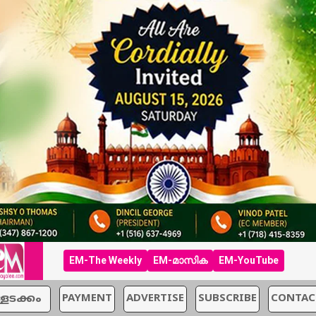
EM-The Weekly
EM-മാസിക
EM-YouTube
്ളടക്കം
PAYMENT
ADVERTISE
SUBSCRIBE
CONTAC