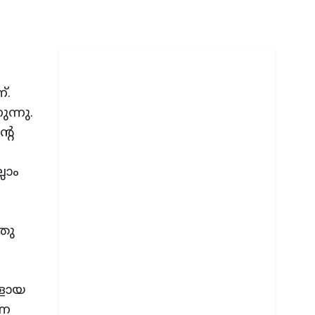
്.
ന്നു.
റെ
ലാം
തു
ങളായ
്ന