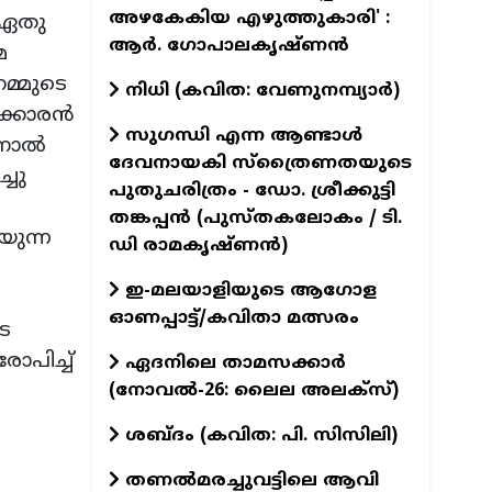
അഴകേകിയ എഴുത്തുകാരി' :
ം ഏതു
ആർ. ഗോപാലകൃഷ്ണൻ
മ
നമ്മുടെ
നിധി (കവിത: വേണുനമ്പ്യാർ)
ക്കാരന്‍
സുഗന്ധി എന്ന ആണ്ടാള്‍
നാല്‍
ദേവനായകി സ്ത്രൈണതയുടെ
്ചു
പുതുചരിത്രം - ഡോ. ശ്രീക്കുട്ടി
തങ്കപ്പന്‍ (പുസ്തകലോകം / ടി.
യുന്ന
ഡി രാമകൃഷ്ണന്‍)
ഇ-മലയാളിയുടെ ആഗോള
ഓണപ്പാട്ട്/കവിതാ മത്സരം
ടെ
ോപിച്ച്
ഏദനിലെ താമസക്കാർ
(നോവല്‍-26: ലൈല അലക്‌സ്)
ശബ്ദം (കവിത: പി. സിസിലി)
തണൽമരച്ചുവട്ടിലെ ആവി