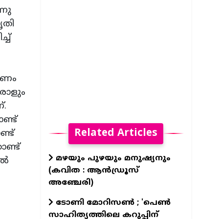
്നു
ൃതി
്ച്
ഗുണം
രാളും
്.
ണ്ട്
Related Articles
്ട്
ണ്ട്
മഴയും പുഴയും മനുഷ്യനും
്‍
(കവിത : ആൻഡ്രൂസ്
അഞ്ചേരി)
ടോണി മോറിസൺ ; 'പെൺ
സാഹിത്യത്തിലെ കറുപ്പിന്