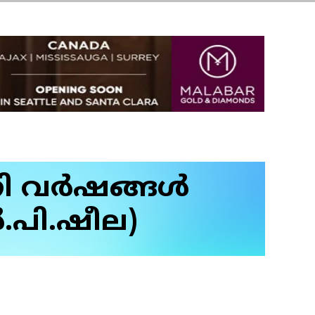
 വര്‍ഷങ്ങള്‍
.പി.ഷീല)