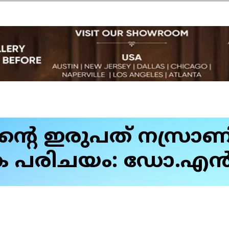
്റെ ഇരുപത് നസ്രാണി
 പരിചയം: ഡോ.എന്‍