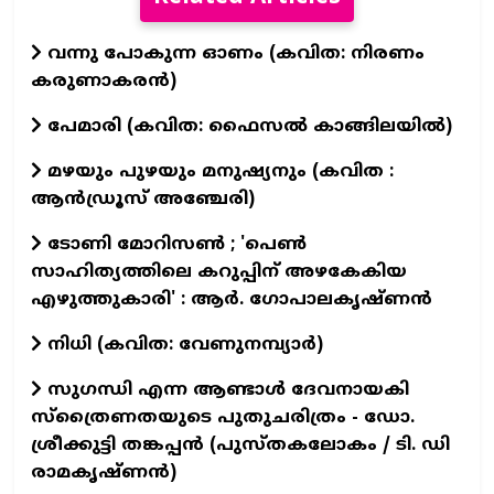
വന്നു പോകുന്ന ഓണം (കവിത: നിരണം
കരുണാകരൻ)
പേമാരി (കവിത: ഫൈസല്‍ കാങ്ങിലയില്‍)
മഴയും പുഴയും മനുഷ്യനും (കവിത :
ആൻഡ്രൂസ് അഞ്ചേരി)
ടോണി മോറിസൺ ; 'പെൺ
സാഹിത്യത്തിലെ കറുപ്പിന് അഴകേകിയ
എഴുത്തുകാരി' : ആർ. ഗോപാലകൃഷ്ണൻ
നിധി (കവിത: വേണുനമ്പ്യാർ)
സുഗന്ധി എന്ന ആണ്ടാള്‍ ദേവനായകി
സ്ത്രൈണതയുടെ പുതുചരിത്രം - ഡോ.
ശ്രീക്കുട്ടി തങ്കപ്പന്‍ (പുസ്തകലോകം / ടി. ഡി
രാമകൃഷ്ണന്‍)