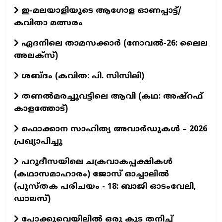
ഇ-മലയാളിയുടെ ആഗോള ഓണപ്പാട്ട്/
കവിതാ മത്സരം
ഏദനിലെ താമസക്കാർ (നോവല്‍-26: ലൈല
അലക്‌സ്)
ശബ്ദം (കവിത: പി. സിസിലി)
തണൽമരച്ചുവട്ടിലെ ആവി (കഥ: അഷ്‌റഫ്
കാളത്തോട്)
ഫൊക്കാന സാഹിത്യ അവാർഡുകൾ – 2026
പ്രഖ്യാപിച്ചു
പറുദീസയിലെ ചക്രവാകപ്പക്ഷികൾ
(കഥാസമാഹാരം) ജോസ് ഓച്ചാലിൽ
(പുസ്തക പരിചയം - 18: ബാജി ഓടംവേലി,
ഡാലസ്)
പോക്കുവെയിലിൽ ഒരു കുട തനിച്ച്