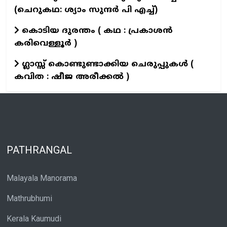
(ചെറുകഥ: ശ്യാം സുന്ദര്‍ പി എച്ച്)
കൊടിയ ദുരന്തം ( കഥ : പ്രകാശൻ
കരിവെള്ളൂർ )
ഗ്ലാസ്സ് കൊണ്ടുണ്ടാക്കിയ ചെരുപ്പുകൾ (
കവിത : ഷീജ അരീക്കൽ )
PATHRANGAL
Malayala Manorama
Mathrubhumi
Kerala Kaumudi