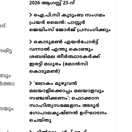
2026 ആഗസ്റ്റ് 23-ന്
ഐ.പി.സി കുടുംബ സംഗമം
പ്രയർ ലൈൻ: പാസ്റ്റർ
്‌.
ജെയിംസ് ജോർജ് പ്രസംഗിക്കും
കൊടുമൺ എയർപോർട്ട്
വന്നാൽ എന്തു കൊണ്ടും
ിട്ട
ശബരിമല തീർത്ഥാടകർക്ക്
ഇരട്ടി മധുരം (മോൻസി
കൊടുമൺ)
കബും
'ലോകം മുഴുവൻ
‍ത്താ
മലയാളിക്കൊപ്പം മലയാളവും
സഞ്ചരിക്കണം'; ഫൊക്കാന
സാഹിത്യസമ്മേളനം അടൂർ
ടെയും
ഗോപാലകൃഷ്ണൻ ഉദ്ഘാടനം
ചെയ്തു