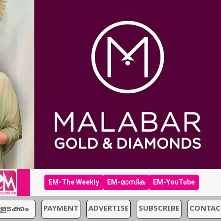
EM-The Weekly
EM-മാസിക
EM-YouTube
്ളടക്കം
PAYMENT
ADVERTISE
SUBSCRIBE
CONTAC