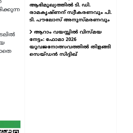
െ
ആഭിമുഖ്യത്തിൽ ടി. ഡി.
ക്കുന്ന
രാമകൃഷ്ണന് സ്വീകരണവും പി.
ടി. പൗലോസ് അനുസ്മരണവും
ആറാം വയസ്സിൽ വിസ്മയ
ലില്‍
നേട്ടം: ഫോമാ 2026
ായ
യുവജനോത്സവത്തിൽ തിളങ്ങി
്ലാതെ
സെയ്ഡൻ സിദ്ദിഖ്