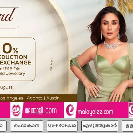
ാ
ഫൊകാന
US-PROFILES
എഴുത്തുകാര്‍
ഉള