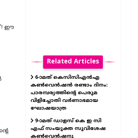
ി'! ഈ
Related Articles
6-ാമത് കെസിസിഎന്‍എ
‍
കണ്‍വെന്‍ഷന്‍ രണ്ടാം ദിനം:
പാരമ്പര്യത്തിന്റെ പെരുമ
വിളിച്ചോതി വര്‍ണാഭമായ
ഘോഷയാത്ര
9-ാമത് ഡാളസ് കെ ഇ സി
എഫ് സംയുക്ത സുവിശേഷ
്റെ
കൺവെൻഷനു