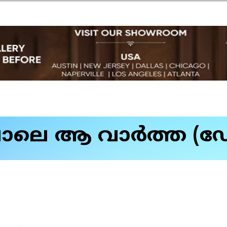
െ ആ വാര്‍ത്ത (ഡോ