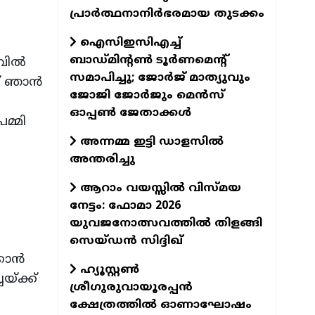
പ്രാർത്ഥനാനിർഭരമായ തുടക്കം
ഐസിഇസിഎച്ച്
ബാഡ്മിന്റൺ ടൂർണമെന്റ്
ില്‍
സമാപിച്ചു; ജോർജ് മാത്യുവും
‌ ഞാന്‍
ജോജി ജോർജും മെൻസ്
ഓപ്പൺ ജേതാക്കൾ
മ്മി
അന്നമ്മ ഇട്ടി ഡാളസിൽ
അന്തരിച്ചു
ആറാം വയസ്സിൽ വിസ്മയ
നേട്ടം: ഫോമാ 2026
യുവജനോത്സവത്തിൽ തിളങ്ങി
സെയ്ഡൻ സിദ്ദിഖ്
ാന്‍
ഹ്യൂസ്റ്റൺ
‌ക്ക്‌
ശ്രീഗുരുവായൂരപ്പൻ
ക്ഷേത്രത്തിൽ ഓണാഘോഷം