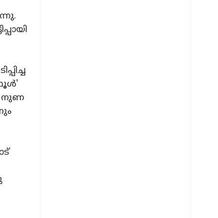
്നു.
പ്പായി
്പിച്ച
ൂള്‍'
ള നുണ
നും
ട്‌
ു