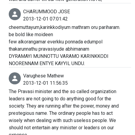
CHARUMMOOD JOSE
2013-12-01 07:01:42
cheemuttayum,karinkkodiyum mathram oru pariharam.
be bold like moideen
few alkorangamar everkku ponnada edumpol
thakarunnathu pravasiyude abhimanam
DYRAMAYI MUNNOTTU VARAMO KARINKKODI
NOORENNAM ENTYE KAYYIL UNDU.
Varughese Mathew
2013-12-01 11:56:35
The Pravasi minister and the so called organization
leaders are not going to do anything good for the
society. They are running after the power, money and
prestegious name. The ordinary people has to act
wisely when dealing with such useless people. We
should not entertain any minister or leaders on our
expense.