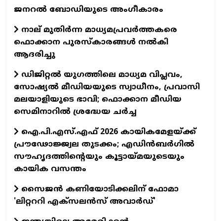
ജനറൽ ബോഡിയുടെ അംഗീകാരം
നാല് മുതിർന്ന മാധ്യമപ്രവർത്തകരെ
ഫൊക്കാന പുരസ്കാരങ്ങൾ നൽകി
ആദരിച്ചു
ഡിജിറ്റൽ യുഗത്തിലെ മാധ്യമ വിപ്ലവം,
സോഷ്യൽ മീഡിയയുടെ സ്വാധീനം, പ്രവാസി
മലയാളിയുടെ ഭാവി; ഫൊക്കാന മീഡിയ
സെമിനാറിൽ ശ്രദ്ധേയ ചർച്ച
ഐ.പി.എസ്.എഫ് 2026 കായികമേളയ്ക്ക്
പ്രൗഢോജ്ജ്വല തുടക്കം; എഡിന്‍ബര്‍ഗില്‍
സൗഹൃദത്തിന്റെയും കൂട്ടായ്മയുടെയും
കായിക വസന്തം
സൈജന്‍ കണിയോടിക്കലിന് ഫോമാ
'ലിറ്റററി എക്‌സലന്‍സ് അവാര്‍ഡ്'