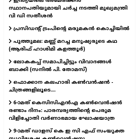
ഇന്ത്യയിലെ അമേരിക്കൻ
സ്ഥാനപതിയുമായി ചർച്ച നടത്തി മുഖ്യമന്ത്രി
വി ഡി സതീശൻ
പ്രസിഡന്‍റ് ട്രംപിന്‍റെ മരുമകൻ കൊച്ചിയിൽ
പുത്തുമല: മണ്ണ് മറച്ച മനുഷ്യരുടെ കഥ
(ആരിഫ് ഹാശിമി കളത്തൂർ)
ലോകകപ്പ് സമാപിച്ചിട്ടും വിവാദങ്ങള്‍
ബാക്കി (സനില്‍ പി. തോമസ്)
ഫൊക്കാന കലഹാരി കണ്‍വന്‍ഷന്‍ -
ചിത്രങ്ങളിലൂടെ....
6-ാമത് കെസിസിഎന്‍എ കണ്‍വെന്‍ഷന്‍
രണ്ടാം ദിനം: പാരമ്പര്യത്തിന്റെ പെരുമ
വിളിച്ചോതി വര്‍ണാഭമായ ഘോഷയാത്ര
9-ാമത് ഡാളസ് കെ ഇ സി എഫ് സംയുക്ത
സുവിശേഷ കൺവെൻഷനു