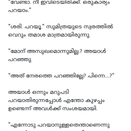
"വേണ്ടാ. നീ ഇവിടെയിരിക്ക്. ഒരുകാര്യം
പറയാം."
"ശരി. പറയൂ." സുമിത്രയുടെ സ്വരത്തില്‍
വെറും തമാശ മാത്രമായിരുന്നു.
"മോന് അസുഖമൊന്നുമില്ല.? അയാള്‍
പറഞ്ഞു.
"അത് നേരത്തെ പറഞ്ഞില്ലേ? പിന്നെ....?"
അയാള്‍ ഒന്നും മറുപടി
പറയാതിരുന്നപ്പോള്‍ എന്തോ കുഴപ്പം
ഉണ്ടെന്ന് അവള്‍ക്ക് സംശയമായി.
"എന്നോടു പറയാനുള്ളതെന്താണെന്നു