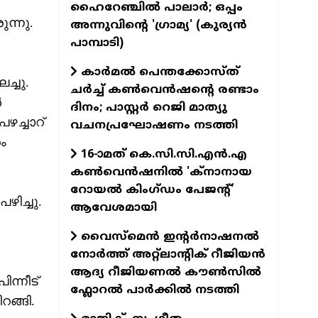
ഹൈറേഞ്ചിൽ പാലാർ; ഒപ്പം
ന്നു.
അന്നുവിന്റെ 'ഗ്രാമ്യ' (കുര്യൻ
പാമ്പാടി)
കാർമൽ പെന്തക്കോസ്ത്
്ചു.
ചർച്ച് കൺവെൻഷന്റെ രണ്ടാം
‍
ദിനം; പാസ്റ്റർ റെജി മാത്യു
ഴച്ചാറ്
വചനപ്രഘോഷണം നടത്തി
ം
16-ാമത് കെ.സി.സി.എന്‍.എ
കൺവെൻഷനിൽ 'ക്നാനായ
റോയൽ കിംഗ്ഡം പേജന്റ്'
ഴിച്ചു.
ആവേശമായി
വൈസ്മെൻ ഇന്റർനാഷനൽ
നോർത്ത് അറ്റ്ലാന്റിക് റീജിയൻ
ആദ്യ റീജിയണൽ കൗൺസിൽ
ന്നീട്
ഫ്ലോറൽ പാർക്കിൽ നടത്തി
റങ്ങി.