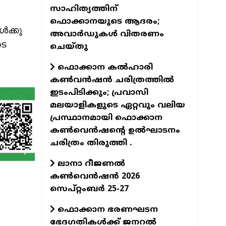
സാഹിത്യത്തിന്
ഫൊക്കാനയുടെ ആദരം;
‍ക്കു
അവാർഡുകൾ വിതരണം
ടെ
ചെയ്തു
ഫൊക്കാന കൽഹാരി
കൺവൻഷൻ ചരിത്രത്തിൽ
ഇടംപിടിക്കും; പ്രവാസി
മലയാളികളുടെ ഏറ്റവും വലിയ
പ്രസ്ഥാനമായി ഫൊക്കാന
കൺവെൻഷന്റെ ഉൽഘാടനം
ചരിത്രം തിരുത്തി .
ലാനാ റീജണല്‍
കണ്‍വെന്‍ഷന്‍ 2026
സെപ്റ്റംബര്‍ 25-27
ഫൊക്കാന ഭരണഘടന
ഭേദഗതികൾക്ക് ജനറൽ