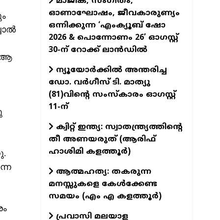
മാജിക്, സംഗീതം,
ഓണാഘോഷം, ജീവകാരുണ്യം
ും
ഒന്നിക്കുന്ന ‘എംക്യൂബ് ഷോ
ാല്‍
2026 & പൊന്നോണം 26’ ഓഗസ്റ്റ്
30-ന് റോക്ക് ലാന്‍ഡില്‍
െ ആ
ന്യൂയോര്‍ക്കില്‍ അന്തരിച്ച
ഡോ. വര്‍ഗീസ് ടി. മാത്യു
(81)വിന്റെ സംസ്‌കാരം ഓഗസ്റ്റ്
11-ന്‌
ു
ക്വിറ്റ് ഇന്ത്യ: സ്വാതന്ത്ര്യത്തിന്റെ
തീ അണയരുത് (ആരിഫ്
ഹാശിമി കളത്തൂർ)
ു.
ന്ന
ആത്മഹത്യ: തകരുന്ന
മനസ്സുകളെ കേൾക്കേണ്ട
സമയം (എം എ കളത്തൂർ)
രം
പ്രവാസി മലയാള