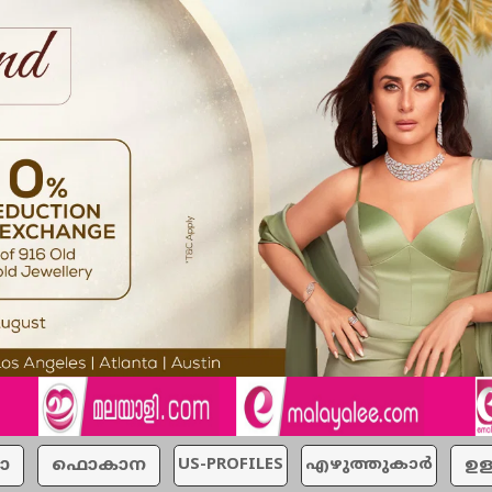
ാ
ഫൊകാന
US-PROFILES
എഴുത്തുകാര്‍
ഉള