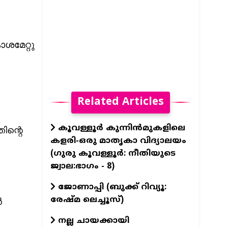
ാശമേറ്റു
Related Articles
കൂവള്ളൂർ കുന്നിൻമുകളിലെ
ിന്റെ
കളരി-ഒരു മാതൃകാ വിദ്യാലയം
(ഗുരു കൂവള്ളൂര്‍: നീതിയുടെ
ജ്വാല:ഭാഗം - 8)
ജോണാപ്പി (ബുക്ക്‌ റിവ്യൂ:
രേഷ്മ ലെച്ചൂസ്)
‍
നല്ല ചായക്കായി