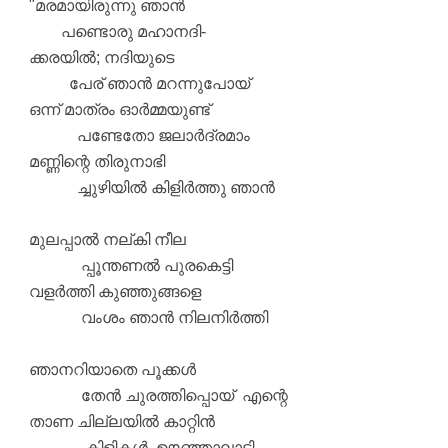
"മരമായിരുന്നു ഞാൻ
പണ്ടൊരു മഹാനദി-
ക്കരയിൽ; നദിയുടെ
പേര് ഞാൻ മറന്നുപോയ്
ഒന്ന് മാത്രം ഓർമ്മയുണ്ട്
പണ്ടേതോ ജലാർദ്രമാം
മണ്ണിന്റെ തിരുനാഭി
ച്ചുഴിയിൽ കിളിർത്തു ഞാൻ
മുലപ്പാൽ നല്കി നീല
പ്പൂന്തണൽ പുരകെട്ടി
വളർത്തി കുഞ്ഞുങ്ങളെ
വംശം ഞാൻ നിലനിർത്തി
ഞാനറിയാതെ പൂക്കൾ
തേൻ ചുരത്തിപ്പൊയ് എന്റെ
താണ ചില്ലയിൽ കാറ്റിൻ
കിളികൾ ഊഞ്ഞാലാടി