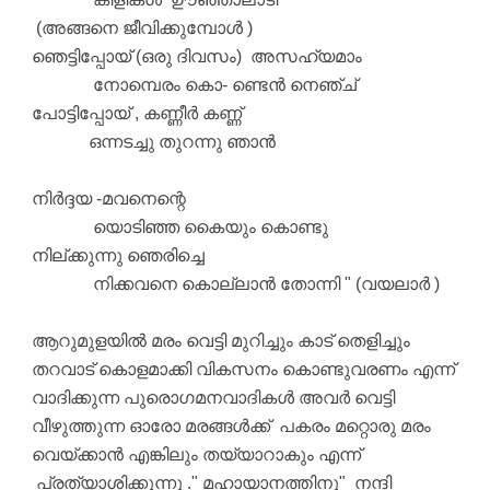
(അങ്ങനെ ജീവിക്കുമ്പോൾ )
ഞെട്ടിപ്പോയ് (ഒരു ദിവസം)
അസഹ്യമാം
നോമ്പെരം കൊ- ണ്ടെൻ നെഞ്ച്
പോട്ടിപ്പോയ് , കണ്ണീർ കണ്ണ്
ഒന്നടച്ചു തുറന്നു ഞാൻ
നിർദ്ദയ -മവനെന്റെ
യൊടിഞ്ഞ കൈയും കൊണ്ടു
നില്ക്കുന്നു ഞെരി
ച്ചെ
നിക്കവനെ കൊല്ലാൻ തോന്നി " (വയലാർ )
ആറുമുളയിൽ മരം വെട്ടി മുറിച്ചും കാട് തെളിച്ചും
തറവാട് കൊളമാക്കി വികസനം കൊണ്ടുവരണം എന്ന്
വാദിക്കുന്ന പുരൊഗമനവാദികൾ അവർ വെട്ടി
വീഴുത്തുന്ന ഓരോ മരങ്ങൾക്ക് പകരം മറ്റൊരു മരം
വെയ്ക്കാൻ എങ്കിലും തയ്യാറാകും എന്ന്
പ്രത്യാശിക്കുന്നു ." മഹായാനത്തിനു" നന്ദി