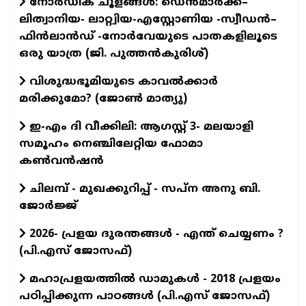
നോർഡിക് ചൂളങ്ങൾ: ഡെൻമാർക്ക്–
ലിത്വാനിയ- ലാറ്റ്വിയ-എസ്റ്റോണിയ -സ്വീഡൻ–
ഫിൻലാൻഡ് -നോർവേയുടെ പാതകളിലൂടെ
ഒരു യാത്ര (ജി. പുത്തൻകുരിശ്)
വിശുദ്ധഭൂമിയുടെ കാവല്‍ക്കാര്‍
മരിക്കുമോ? (ജോണ്‍ മാത്യു)
ഇ-എം ദി വീക്കിലി: ആഗസ്റ്റ് 3- മലയാളി
സമൂഹം നെഞ്ചിലേറ്റിയ ഫോമാ
കൺവൻഷൻ
ചിലമ്പ് - മുഖക്കുറിപ്പ് - സപ്ന അനു ബി.
ജോർജ്ജ്
2026- പ്രളയ ദുരന്തങ്ങള്‍ - എന്ത് ചെയ്യണം ?
(പി.എസ് ജോസഫ്‌)
മഹാപ്രളയത്തില്‍ ഡാമുകള്‍ - 2018 പ്രളയം
പഠിപ്പിക്കുന്ന പാഠങ്ങള്‍ (പി.എസ് ജോസഫ്‌)