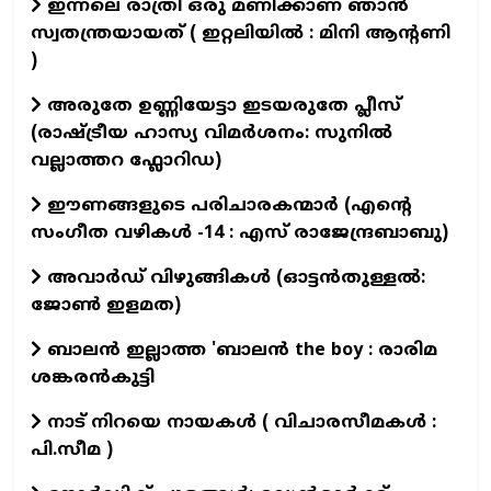
ഇന്നലെ രാത്രി ഒരു മണിക്കാണ് ഞാൻ
സ്വതന്ത്രയായത് ( ഇറ്റലിയിൽ : മിനി ആന്റണി
)
അരുതേ ഉണ്ണിയേട്ടാ ഇടയരുതേ പ്ലീസ്
(രാഷ്ട്രീയ ഹാസ്യ വിമർശനം: സുനിൽ
വല്ലാത്തറ ഫ്ലോറിഡ)
ഈണങ്ങളുടെ പരിചാരകന്മാര്‍ (എന്‍റെ
സംഗീത വഴികള്‍ -14 : എസ് രാജേന്ദ്രബാബു)
അവാർഡ് വിഴുങ്ങികൾ (ഓട്ടൻതുള്ളൽ:
ജോൺ ഇളമത)
ബാലൻ ഇല്ലാത്ത 'ബാലൻ the boy : രാരിമ
ശങ്കരൻകുട്ടി
നാട് നിറയെ നായകൾ ( വിചാരസീമകൾ :
പി.സീമ )