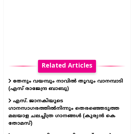
Related Articles
തേനും വയമ്പും നാവിൽ തൂവും വാനമ്പാടി
(എസ് രാജേന്ദ്ര ബാബു)
എസ്. ജാനകിയുടെ
ഗാനസാഗരത്തിൽനിന്നും തെരഞ്ഞെടുത്ത
മലയാള ചലച്ചിത്ര ഗാനങ്ങൾ (കുര്യൻ കെ
തോമസ്)