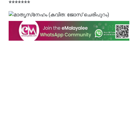
*******