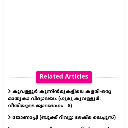
Related Articles
കൂവള്ളൂർ കുന്നിൻമുകളിലെ കളരി-ഒരു
മാതൃകാ വിദ്യാലയം (ഗുരു കൂവള്ളൂര്‍:
നീതിയുടെ ജ്വാല:ഭാഗം - 8)
ജോണാപ്പി (ബുക്ക്‌ റിവ്യൂ: രേഷ്മ ലെച്ചൂസ്)