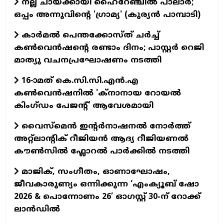
നല്ല ചായക്കായി ഹൈറേഞ്ചിൽ പാലാർ;
ഒപ്പം അന്നുവിന്റെ 'ഗ്രാമ്യ' (കുര്യൻ പാമ്പാടി)
കാർമൽ പെന്തക്കോസ്ത് ചർച്ച്
കൺവെൻഷന്റെ രണ്ടാം ദിനം; പാസ്റ്റർ റെജി
മാത്യു വചനപ്രഘോഷണം നടത്തി
16-ാമത് കെ.സി.സി.എന്‍.എ
കൺവെൻഷനിൽ 'ക്നാനായ റോയൽ
കിംഗ്ഡം പേജന്റ്' ആവേശമായി
വൈസ്മെൻ ഇന്റർനാഷനൽ നോർത്ത്
അറ്റ്ലാന്റിക് റീജിയൻ ആദ്യ റീജിയണൽ
കൗൺസിൽ ഫ്ലോറൽ പാർക്കിൽ നടത്തി
മാജിക്, സംഗീതം, ഓണാഘോഷം,
ജീവകാരുണ്യം ഒന്നിക്കുന്ന ‘എംക്യൂബ് ഷോ
2026 & പൊന്നോണം 26’ ഓഗസ്റ്റ് 30-ന് റോക്ക്
ലാന്‍ഡില്‍