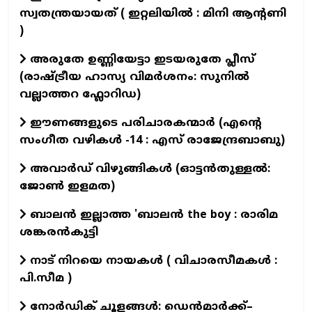
സ്വതന്ത്രയായത് ( ഇറ്റലിയിൽ : മിനി ആന്റണി
)
അരുതേ ഉണ്ണിയേട്ടാ ഇടയരുതേ പ്ലീസ്
(രാഷ്ട്രീയ ഹാസ്യ വിമർശനം: സുനിൽ
വല്ലാത്തറ ഫ്ലോറിഡ)
ഈണങ്ങളുടെ പരിചാരകന്മാര്‍ (എന്‍റെ
സംഗീത വഴികള്‍ -14 : എസ് രാജേന്ദ്രബാബു)
അവാർഡ് വിഴുങ്ങികൾ (ഓട്ടൻതുള്ളൽ:
ജോൺ ഇളമത)
ബാലൻ ഇല്ലാത്ത 'ബാലൻ the boy : രാരിമ
ശങ്കരൻകുട്ടി
നാട് നിറയെ നായകൾ ( വിചാരസീമകൾ :
പി.സീമ )
നോർഡിക് ചൂളങ്ങൾ: ഡെൻമാർക്ക്–