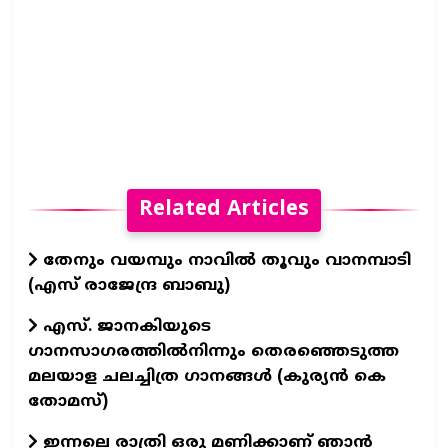
Related Articles
തേനും വയമ്പും നാവിൽ തൂവും വാനമ്പാടി
(എസ് രാജേന്ദ്ര ബാബു)
എസ്. ജാനകിയുടെ
ഗാനസാഗരത്തിൽനിന്നും തെരഞ്ഞെടുത്ത
മലയാള ചലച്ചിത്ര ഗാനങ്ങൾ (കുര്യൻ കെ
തോമസ്)
ഇന്നലെ രാത്രി ഒരു മണിക്കാണ് ഞാൻ