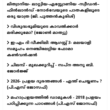
ലിത്വാനിയ- ലാറ്റ്വിയ-എസ്റ്റോണിയ -സ്വീഡൻ–
ഫിൻലാൻഡ് -നോർവേയുടെ പാതകളിലൂടെ
ഒരു യാത്ര (ജി. പുത്തൻകുരിശ്)
വിശുദ്ധഭൂമിയുടെ കാവല്‍ക്കാര്‍
മരിക്കുമോ? (ജോണ്‍ മാത്യു)
ഇ-എം ദി വീക്കിലി: ആഗസ്റ്റ് 3- മലയാളി
സമൂഹം നെഞ്ചിലേറ്റിയ ഫോമാ
കൺവൻഷൻ
ചിലമ്പ് - മുഖക്കുറിപ്പ് - സപ്ന അനു ബി.
ജോർജ്ജ്
2026- പ്രളയ ദുരന്തങ്ങള്‍ - എന്ത് ചെയ്യണം ?
(പി.എസ് ജോസഫ്‌)
മഹാപ്രളയത്തില്‍ ഡാമുകള്‍ - 2018 പ്രളയം
പഠിപ്പിക്കുന്ന പാഠങ്ങള്‍ (പി.എസ് ജോസഫ്‌)