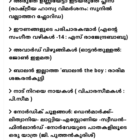
അരുതേ ഉണ്ണിയേട്ടാ ഇടയരുതേ പ്ലീസ്
(രാഷ്ട്രീയ ഹാസ്യ വിമർശനം: സുനിൽ
വല്ലാത്തറ ഫ്ലോറിഡ)
ഈണങ്ങളുടെ പരിചാരകന്മാര്‍ (എന്‍റെ
സംഗീത വഴികള്‍ -14 : എസ് രാജേന്ദ്രബാബു)
അവാർഡ് വിഴുങ്ങികൾ (ഓട്ടൻതുള്ളൽ:
ജോൺ ഇളമത)
ബാലൻ ഇല്ലാത്ത 'ബാലൻ the boy : രാരിമ
ശങ്കരൻകുട്ടി
നാട് നിറയെ നായകൾ ( വിചാരസീമകൾ :
പി.സീമ )
നോർഡിക് ചൂളങ്ങൾ: ഡെൻമാർക്ക്–
ലിത്വാനിയ- ലാറ്റ്വിയ-എസ്റ്റോണിയ -സ്വീഡൻ–
ഫിൻലാൻഡ് -നോർവേയുടെ പാതകളിലൂടെ
ഒരു യാത്ര (ജി. പുത്തൻകുരിശ്)