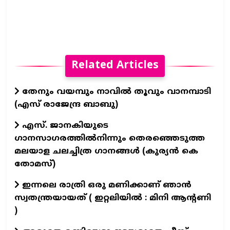
Related Articles
തേനും വയമ്പും നാവിൽ തൂവും വാനമ്പാടി
(എസ് രാജേന്ദ്ര ബാബു)
എസ്. ജാനകിയുടെ
ഗാനസാഗരത്തിൽനിന്നും തെരഞ്ഞെടുത്ത
മലയാള ചലച്ചിത്ര ഗാനങ്ങൾ (കുര്യൻ കെ
തോമസ്)
ഇന്നലെ രാത്രി ഒരു മണിക്കാണ് ഞാൻ
സ്വതന്ത്രയായത് ( ഇറ്റലിയിൽ : മിനി ആന്റണി
)