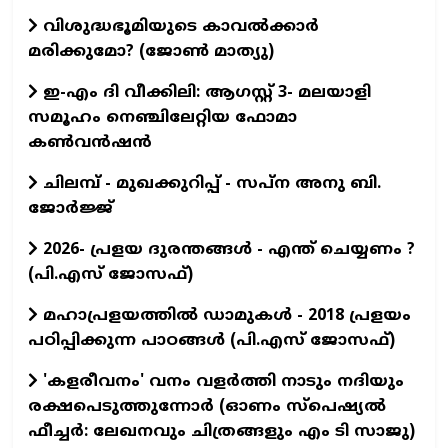
വിശുദ്ധഭൂമിയുടെ കാവല്‍ക്കാര്‍
മരിക്കുമോ? (ജോണ്‍ മാത്യു)
ഇ-എം ദി വീക്കിലി: ആഗസ്റ്റ് 3- മലയാളി
സമൂഹം നെഞ്ചിലേറ്റിയ ഫോമാ
കൺവൻഷൻ
ചിലമ്പ് - മുഖക്കുറിപ്പ് - സപ്ന അനു ബി.
ജോർജ്ജ്
2026- പ്രളയ ദുരന്തങ്ങള്‍ - എന്ത് ചെയ്യണം ?
(പി.എസ് ജോസഫ്‌)
മഹാപ്രളയത്തില്‍ ഡാമുകള്‍ - 2018 പ്രളയം
പഠിപ്പിക്കുന്ന പാഠങ്ങള്‍ (പി.എസ് ജോസഫ്‌)
'കളരീവനം' വനം വളര്‍ത്തി നാടും നദിയും
രക്ഷപെടുത്തുന്നോര്‍ (ഓണം സ്പെഷ്യല്‍
ഫീച്ചര്‍: ലേഖനവും ചിത്രങ്ങളും എം ടി സാജു)