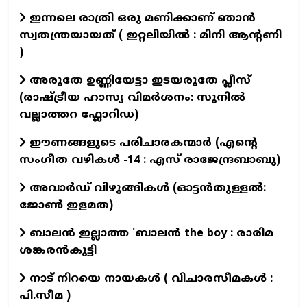
ഇന്നലെ രാത്രി ഒരു മണിക്കാണ് ഞാൻ
സ്വതന്ത്രയായത് ( ഇറ്റലിയിൽ : മിനി ആന്റണി
)
അരുതേ ഉണ്ണിയേട്ടാ ഇടയരുതേ പ്ലീസ്
(രാഷ്ട്രീയ ഹാസ്യ വിമർശനം: സുനിൽ
വല്ലാത്തറ ഫ്ലോറിഡ)
ഈണങ്ങളുടെ പരിചാരകന്മാര്‍ (എന്‍റെ
സംഗീത വഴികള്‍ -14 : എസ് രാജേന്ദ്രബാബു)
അവാർഡ് വിഴുങ്ങികൾ (ഓട്ടൻതുള്ളൽ:
ജോൺ ഇളമത)
ബാലൻ ഇല്ലാത്ത 'ബാലൻ the boy : രാരിമ
ശങ്കരൻകുട്ടി
നാട് നിറയെ നായകൾ ( വിചാരസീമകൾ :
പി.സീമ )