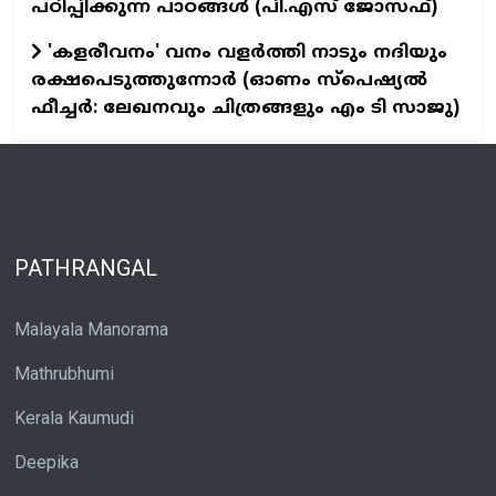
പഠിപ്പിക്കുന്ന പാഠങ്ങള്‍ (പി.എസ് ജോസഫ്‌)
'കളരീവനം' വനം വളര്‍ത്തി നാടും നദിയും
രക്ഷപെടുത്തുന്നോര്‍ (ഓണം സ്പെഷ്യല്‍
ഫീച്ചര്‍: ലേഖനവും ചിത്രങ്ങളും എം ടി സാജു)
PATHRANGAL
Malayala Manorama
Mathrubhumi
Kerala Kaumudi
Deepika