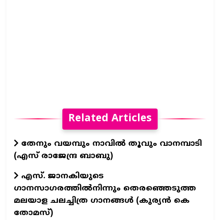
Related Articles
തേനും വയമ്പും നാവിൽ തൂവും വാനമ്പാടി
(എസ് രാജേന്ദ്ര ബാബു)
എസ്. ജാനകിയുടെ
ഗാനസാഗരത്തിൽനിന്നും തെരഞ്ഞെടുത്ത
മലയാള ചലച്ചിത്ര ഗാനങ്ങൾ (കുര്യൻ കെ
തോമസ്)