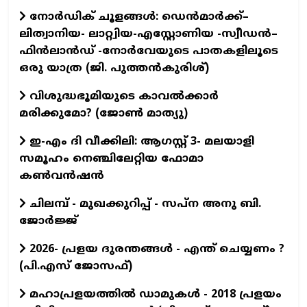
നോർഡിക് ചൂളങ്ങൾ: ഡെൻമാർക്ക്–
ലിത്വാനിയ- ലാറ്റ്വിയ-എസ്റ്റോണിയ -സ്വീഡൻ–
ഫിൻലാൻഡ് -നോർവേയുടെ പാതകളിലൂടെ
ഒരു യാത്ര (ജി. പുത്തൻകുരിശ്)
വിശുദ്ധഭൂമിയുടെ കാവല്‍ക്കാര്‍
മരിക്കുമോ? (ജോണ്‍ മാത്യു)
ഇ-എം ദി വീക്കിലി: ആഗസ്റ്റ് 3- മലയാളി
സമൂഹം നെഞ്ചിലേറ്റിയ ഫോമാ
കൺവൻഷൻ
ചിലമ്പ് - മുഖക്കുറിപ്പ് - സപ്ന അനു ബി.
ജോർജ്ജ്
2026- പ്രളയ ദുരന്തങ്ങള്‍ - എന്ത് ചെയ്യണം ?
(പി.എസ് ജോസഫ്‌)
മഹാപ്രളയത്തില്‍ ഡാമുകള്‍ - 2018 പ്രളയം