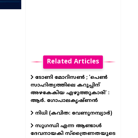
Related Articles
ടോണി മോറിസൺ ; 'പെൺ
സാഹിത്യത്തിലെ കറുപ്പിന്
അഴകേകിയ എഴുത്തുകാരി' :
ആർ. ഗോപാലകൃഷ്ണൻ
നിധി (കവിത: വേണുനമ്പ്യാർ)
സുഗന്ധി എന്ന ആണ്ടാള്‍
ദേവനായകി സ്ത്രൈണതയുടെ