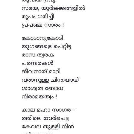
തൂവിയ ദ്രവ്യ,
സമയ, യൂർജ്ജങ്ങളിൽ
രൂപം ധരിച്ചീ
പ്രപഞ്ച സാരം !
കോടാനുകോടി
യുഗങ്ങളെ പെറ്റിട്ട
രാസ ത്വരക
പരമ്പരകൾ
ജീവനായ് മാറി
വരാനുള്ള ചിന്തയായ്
ശാശ്വത ബോധ
നിരാമയത്വം !
കാല മഹാ സാഗര -
ത്തിലെ വേർപെട്ട
കേവല തുള്ളി നിൻ