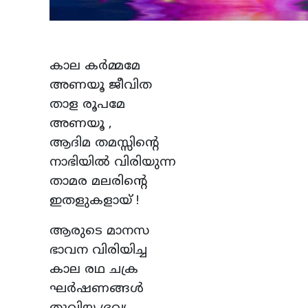
കാല കർമ്മമേ
അണയൂ ജീവിത
താള രൂപമേ
അണയൂ ,
ആദിമ തമസ്സിന്റെ
നാഭിയിൽ വിരിയുന്ന
താമര മലരിന്റെ
ഇതളുകളായ് !
ആരുടെ മാനസ
ഭാവന വിരിയിച്ച
കാല രഥ ചക്ര
ഘർഷണങ്ങൾ