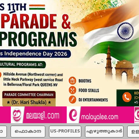
ാ
ഫൊകാന
US-PROFILES
എഴുത്തുകാര്‍
ഉള