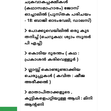
ചക്രവാകപ്പക്ഷികൾ
(കഥാസമാഹാരം) ജോസ്
ഓച്ചാലിൽ (പുസ്തക പരിചയം
- 18: ബാജി ഓടംവേലി, ഡാലസ്)
പോക്കുവെയിലിൽ ഒരു കുട
തനിച്ച് (ചെറുകഥ: ശ്യാം സുന്ദര്‍
പി എച്ച്)
കൊടിയ ദുരന്തം ( കഥ :
പ്രകാശൻ കരിവെള്ളൂർ )
ഗ്ലാസ്സ് കൊണ്ടുണ്ടാക്കിയ
ചെരുപ്പുകൾ ( കവിത : ഷീജ
അരീക്കൽ )
മാതാപിതാക്കളുടെ ,
കുട്ടികളെപറ്റിയുള്ള ആധി : മിനി
ആന്റണി