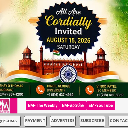
EM-The Weekly
EM-മാസിക
EM-YouTube
്ളടക്കം
PAYMENT
ADVERTISE
SUBSCRIBE
CONTAC