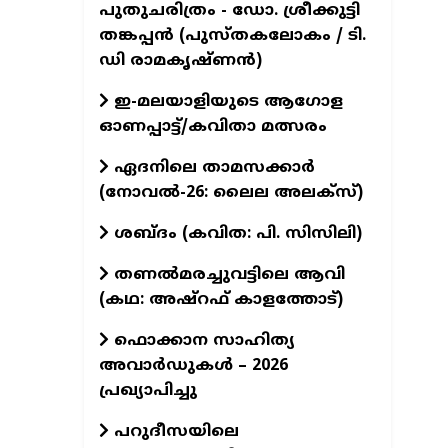
പുതുചരിത്രം - ഡോ. ശ്രീക്കുട്ടി
തങ്കപ്പന്‍ (പുസ്തകലോകം / ടി.
ഡി രാമകൃഷ്ണന്‍)
ഇ-മലയാളിയുടെ ആഗോള
ഓണപ്പാട്ട്/കവിതാ മത്സരം
ഏദനിലെ താമസക്കാർ
(നോവല്‍-26: ലൈല അലക്‌സ്)
ശബ്ദം (കവിത: പി. സിസിലി)
തണൽമരച്ചുവട്ടിലെ ആവി
(കഥ: അഷ്‌റഫ് കാളത്തോട്)
ഫൊക്കാന സാഹിത്യ
അവാർഡുകൾ – 2026
പ്രഖ്യാപിച്ചു
പറുദീസയിലെ