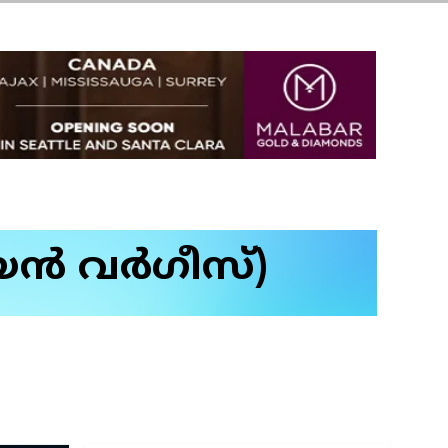
ൻ വർഗീസ്)