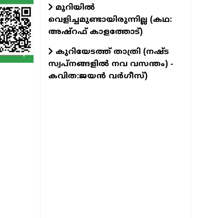
മുറിയിൽ
വെളിച്ചമുണ്ടായിരുന്നില്ല (കഥ:
അഷ്റഫ് കാളത്തോട്)
കുറിയേടത്ത് താത്രി (നഷ്ട
സ്വപ്നങ്ങളിൽ നവ വസന്തം) -
കവിത:ജയൻ വർഗീസ്)