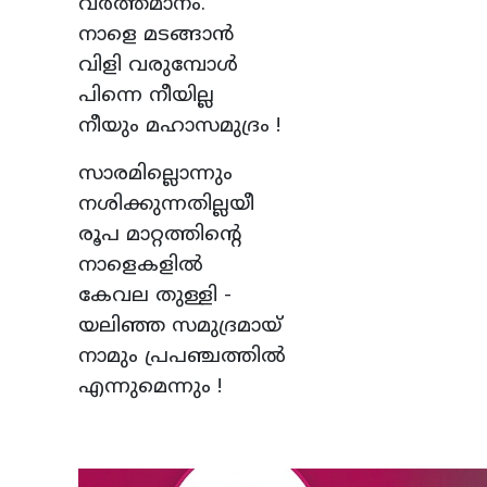
വർത്തമാനം.
നാളെ മടങ്ങാൻ
വിളി വരുമ്പോൾ
പിന്നെ നീയില്ല
നീയും മഹാസമുദ്രം !
സാരമില്ലൊന്നും
നശിക്കുന്നതില്ലയീ
രൂപ മാറ്റത്തിന്റെ
നാളെകളിൽ
കേവല തുള്ളി -
യലിഞ്ഞ സമുദ്രമായ്
നാമും പ്രപഞ്ചത്തിൽ
എന്നുമെന്നും !