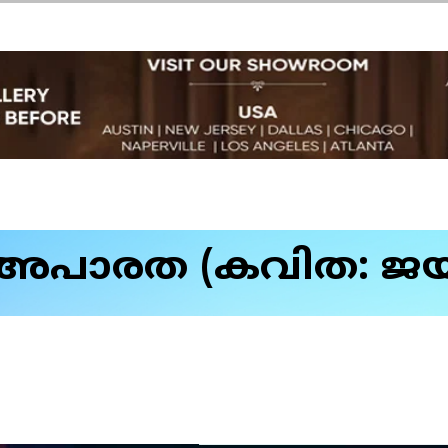
 അപാരത (കവിത: ജയ