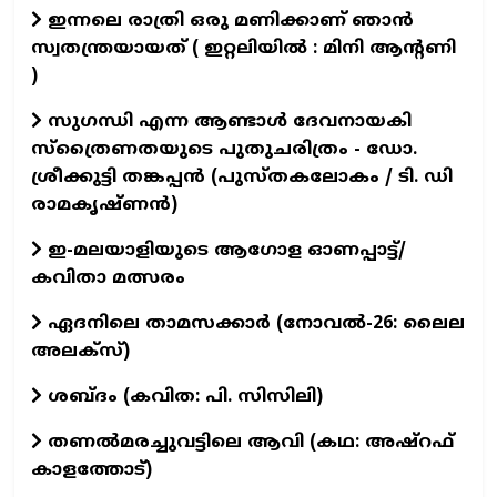
ഇന്നലെ രാത്രി ഒരു മണിക്കാണ് ഞാൻ
സ്വതന്ത്രയായത് ( ഇറ്റലിയിൽ : മിനി ആന്റണി
)
സുഗന്ധി എന്ന ആണ്ടാള്‍ ദേവനായകി
സ്ത്രൈണതയുടെ പുതുചരിത്രം - ഡോ.
ശ്രീക്കുട്ടി തങ്കപ്പന്‍ (പുസ്തകലോകം / ടി. ഡി
രാമകൃഷ്ണന്‍)
ഇ-മലയാളിയുടെ ആഗോള ഓണപ്പാട്ട്/
കവിതാ മത്സരം
ഏദനിലെ താമസക്കാർ (നോവല്‍-26: ലൈല
അലക്‌സ്)
ശബ്ദം (കവിത: പി. സിസിലി)
തണൽമരച്ചുവട്ടിലെ ആവി (കഥ: അഷ്‌റഫ്
കാളത്തോട്)