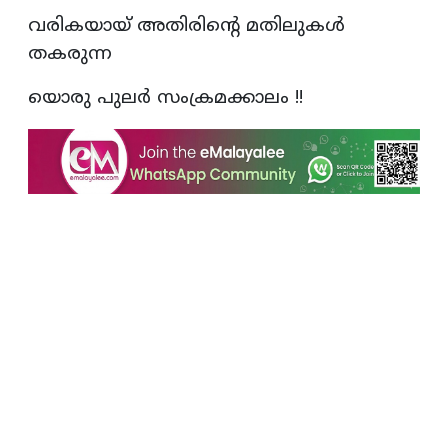
വരികയായ് അതിരിന്റെ മതിലുകൾ
തകരുന്ന
യൊരു പുലർ സംക്രമക്കാലം !!