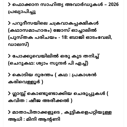
ഫൊക്കാന സാഹിത്യ അവാർഡുകൾ – 2026
പ്രഖ്യാപിച്ചു
പറുദീസയിലെ ചക്രവാകപ്പക്ഷികൾ
(കഥാസമാഹാരം) ജോസ് ഓച്ചാലിൽ
(പുസ്തക പരിചയം - 18: ബാജി ഓടംവേലി,
ഡാലസ്)
പോക്കുവെയിലിൽ ഒരു കുട തനിച്ച്
(ചെറുകഥ: ശ്യാം സുന്ദര്‍ പി എച്ച്)
കൊടിയ ദുരന്തം ( കഥ : പ്രകാശൻ
കരിവെള്ളൂർ )
ഗ്ലാസ്സ് കൊണ്ടുണ്ടാക്കിയ ചെരുപ്പുകൾ (
കവിത : ഷീജ അരീക്കൽ )
മാതാപിതാക്കളുടെ , കുട്ടികളെപറ്റിയുള്ള
ആധി : മിനി ആന്റണി