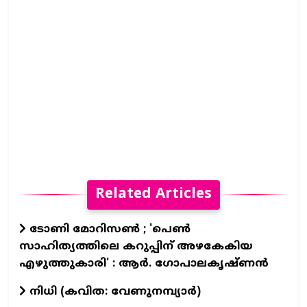
Related Articles
ടോണി മോറിസൺ ; 'പെൺ
സാഹിത്യത്തിലെ കറുപ്പിന് അഴകേകിയ
എഴുത്തുകാരി' : ആർ. ഗോപാലകൃഷ്ണൻ
നിധി (കവിത: വേണുനമ്പ്യാർ)