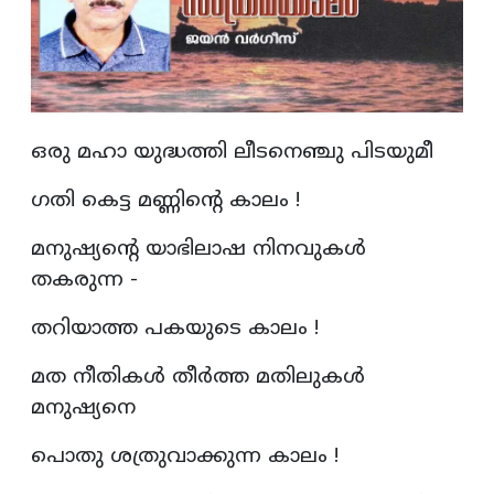
ഒരു മഹാ യുദ്ധത്തി ലീടനെഞ്ചു പിടയുമീ
ഗതി കെട്ട മണ്ണിന്റെ കാലം !
മനുഷ്യന്റെ യാഭിലാഷ നിനവുകൾ
തകരുന്ന -
തറിയാത്ത പകയുടെ കാലം !
മത നീതികൾ തീർത്ത മതിലുകൾ
മനുഷ്യനെ
പൊതു ശത്രുവാക്കുന്ന കാലം !