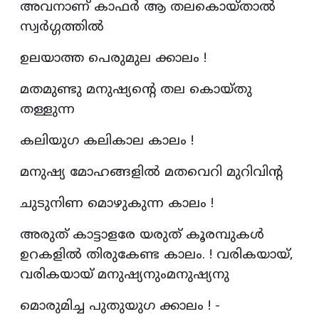
അവനാണ് കാഫർ ആ തലകൊയ്താൽ
സ്വർഗ്ഗത്തിൽ
ഉലയാത്ത പെരുമുല ക്കാലം !
മതമുണ്ടു മനുഷ്യന്റെ തല കൊയ്തു
തള്ളുന്ന
കലിയുഗ കലികാല കാലം !
മനുഷ്യ മോഹങ്ങളിൽ മതവെറി മുറിവിന്റ
ചുടുനിണ മൊഴുകുന്ന കാലം !
അരുത് കാട്ടാളരേ യരുത് കൂരമ്പുകൾ
ഉറകളിൽ തിരുകേണ്ട കാലം. ! വരികയായ്,
വരികയായ് മനുഷ്യനുംമനുഷ്യനു
മൊരുമിച്ച പുതുയുഗ ക്കാലം ! -