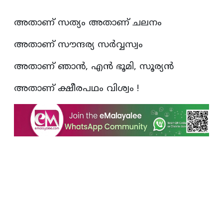
അതാണ് സത്യം അതാണ്‌ ചലനം
അതാണ് സൗന്ദര്യ സർവ്വസ്വം
അതാണ് ഞാൻ, എൻ ഭൂമി, സൂര്യൻ
അതാണ് ക്ഷീരപഥം വിശ്വം !