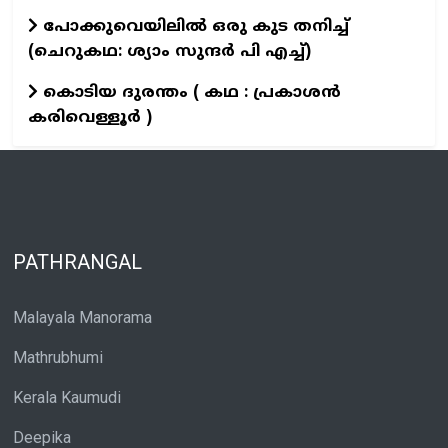
പോക്കുവെയിലിൽ ഒരു കുട തനിച്ച്
(ചെറുകഥ: ശ്യാം സുന്ദര്‍ പി എച്ച്)
കൊടിയ ദുരന്തം ( കഥ : പ്രകാശൻ
കരിവെള്ളൂർ )
PATHRANGAL
Malayala Manorama
Mathrubhumi
Kerala Kaumudi
Deepika