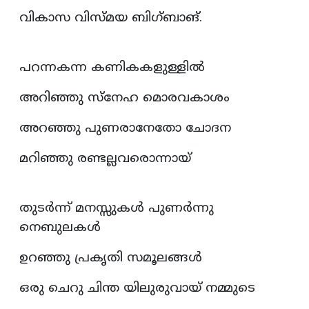
വികാസ വിസ്മയ ബിഗ്ബാങ്.
പറന്നകന്ന കണികകളുള്ളിൽ
അറിഞ്ഞു സ്നേഹ മൊരവകാശം
അറഞ്ഞു പുണരാനേതോ ചോദന
മറിഞ്ഞു രണ്ടല്ലവരൊന്നായ്
തുടർന്ന് മനസ്സുകൾ പുണർന്നു
നെബുലകൾ
ഉറഞ്ഞു പ്രകൃതി സമൂലങ്ങൾ
ഒരു ചെറു ചിന്ത യിലുരുവായ് നമ്മുടെ