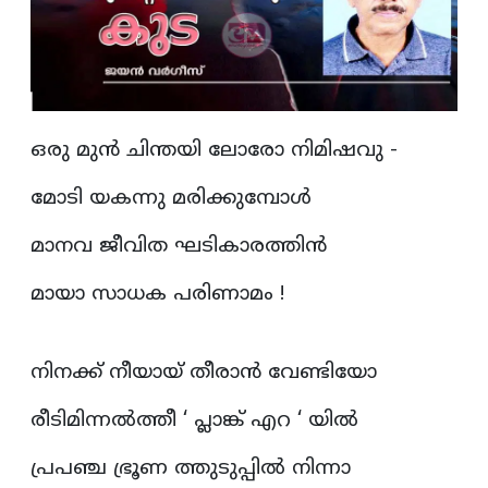
ഒരു മുൻ ചിന്തയി ലോരോ നിമിഷവു -
മോടി യകന്നു മരിക്കുമ്പോൾ
മാനവ ജീവിത ഘടികാരത്തിൻ
മായാ സാധക പരിണാമം !
നിനക്ക് നീയായ്‌ തീരാൻ വേണ്ടിയോ
രീടിമിന്നൽത്തീ ‘ പ്ലാങ്ക് എറ ‘ യിൽ
പ്രപഞ്ച ഭ്രൂണ ത്തുടുപ്പിൽ നിന്നാ