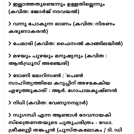
ഇല്ലാത്തതുണ്ടെന്നും ഉള്ളതില്ലെന്നും
(കവിത: ജോർജ് നടവയൽ)
വന്നു പോകുന്ന ഓണം (കവിത: നിരണം
കരുണാകരൻ)
പേമാരി (കവിത: ഫൈസല്‍ കാങ്ങിലയില്‍)
മഴയും പുഴയും മനുഷ്യനും (കവിത :
ആൻഡ്രൂസ് അഞ്ചേരി)
ടോണി മോറിസൺ ; 'പെൺ
സാഹിത്യത്തിലെ കറുപ്പിന് അഴകേകിയ
എഴുത്തുകാരി' : ആർ. ഗോപാലകൃഷ്ണൻ
നിധി (കവിത: വേണുനമ്പ്യാർ)
സുഗന്ധി എന്ന ആണ്ടാള്‍ ദേവനായകി
സ്ത്രൈണതയുടെ പുതുചരിത്രം - ഡോ.
ശ്രീക്കുട്ടി തങ്കപ്പന്‍ (പുസ്തകലോകം / ടി. ഡി