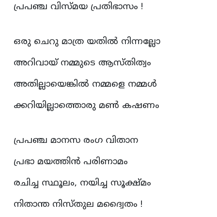
പ്രപഞ്ച വിസ്മയ പ്രതിഭാസം !
ഒരു ചെറു മാത്ര യതിൽ നിന്നല്ലോ
അറിവായ്‌ നമ്മുടെ ആസ്തിത്വം
അതില്ലായെങ്കിൽ നമ്മളെ നമ്മൾ
ക്കറിയില്ലാത്തൊരു മൺ കഷണം
പ്രപഞ്ച മാനസ രംഗ വിതാന
പ്രഭാ മയത്തിൻ പരിണാമം
രചിച്ച സ്ഥൂലം, നയിച്ച സൂക്ഷ്മം
നിതാന്ത നിസ്തുല മദ്വൈതം !