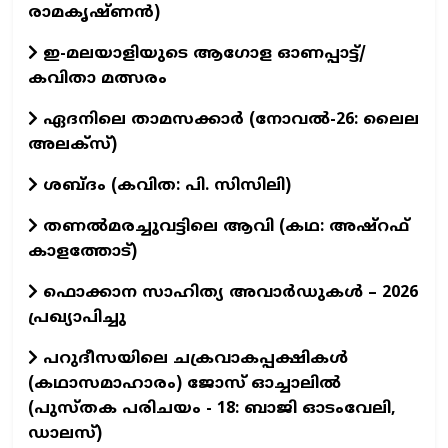
രാമകൃഷ്ണന്‍)
ഇ-മലയാളിയുടെ ആഗോള ഓണപ്പാട്ട്/
കവിതാ മത്സരം
ഏദനിലെ താമസക്കാർ (നോവല്‍-26: ലൈല
അലക്‌സ്)
ശബ്ദം (കവിത: പി. സിസിലി)
തണൽമരച്ചുവട്ടിലെ ആവി (കഥ: അഷ്‌റഫ്
കാളത്തോട്)
ഫൊക്കാന സാഹിത്യ അവാർഡുകൾ – 2026
പ്രഖ്യാപിച്ചു
പറുദീസയിലെ ചക്രവാകപ്പക്ഷികൾ
(കഥാസമാഹാരം) ജോസ് ഓച്ചാലിൽ
(പുസ്തക പരിചയം - 18: ബാജി ഓടംവേലി,
ഡാലസ്)