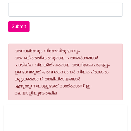
Submit
അസഭ്യവും നിയമവിരുദ്ധവും
അപകീര്‍ത്തികരവുമായ പരാമര്‍ശങ്ങള്‍
പാടില്ല. വ്യക്തിപരമായ അധിക്ഷേപങ്ങളും
ഉണ്ടാവരുത്. അവ സൈബര്‍ നിയമപ്രകാരം
കുറ്റകരമാണ്. അഭിപ്രായങ്ങള്‍
എഴുതുന്നയാളുടേത് മാത്രമാണ്. ഇ-
മലയാളിയുടേതല്ല