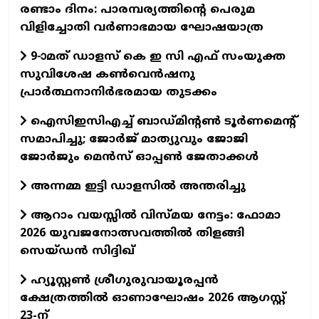
രണ്ടാം ദിനം: പാരമ്പര്യത്തിന്റെ പെരുമ
വിളിച്ചോതി വര്‍ണാഭമായ ഘോഷയാത്ര
9-ാമത് ഡാളസ് കെ ഇ സി എഫ് സംയുക്ത
സുവിശേഷ കൺവെൻഷനു
പ്രാർത്ഥനാനിർഭരമായ തുടക്കം
ഐസിഇസിഎച്ച് ബാഡ്മിന്റൺ ടൂർണമെന്റ്
സമാപിച്ചു; ജോർജ് മാത്യുവും ജോജി
ജോർജും മെൻസ് ഓപ്പൺ ജേതാക്കൾ
അന്നമ്മ ഇട്ടി ഡാളസിൽ അന്തരിച്ചു
ആറാം വയസ്സിൽ വിസ്മയ നേട്ടം: ഫോമാ
2026 യുവജനോത്സവത്തിൽ തിളങ്ങി
സെയ്ഡൻ സിദ്ദിഖ്
ഹ്യൂസ്റ്റൺ ശ്രീഗുരുവായൂരപ്പൻ
ക്ഷേത്രത്തിൽ ഓണാഘോഷം 2026 ആഗസ്റ്റ്
23-ന്