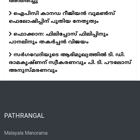
അന്തരിച്ചു
ഐപിസി കാനഡ റീജിയൻ വുമൺസ്
ഫെലോഷിപ്പിന് പുതിയ നേതൃത്വം
ഫൊക്കാന: ഫിലിപ്പോസ് ഫിലിപ്പിനും
പാനലിനും തകർപ്പൻ വിജയം
സർഗവേദിയുടെ ആഭിമുഖ്യത്തിൽ ടി. ഡി.
രാമകൃഷ്ണന് സ്വീകരണവും പി. ടി. പൗലോസ്
അനുസ്മരണവും
PATHRANGAL
Malayala Manorama