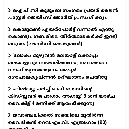
ഐ.പി.സി കുടുംബ സംഗമം പ്രയർ ലൈൻ:
പാസ്റ്റർ ജെയിംസ് ജോർജ് പ്രസംഗിക്കും
കൊടുമൺ എയർപോർട്ട് വന്നാൽ എന്തു
കൊണ്ടും ശബരിമല തീർത്ഥാടകർക്ക് ഇരട്ടി
മധുരം (മോൻസി കൊടുമൺ)
'ലോകം മുഴുവൻ മലയാളിക്കൊപ്പം
മലയാളവും സഞ്ചരിക്കണം'; ഫൊക്കാന
സാഹിത്യസമ്മേളനം അടൂർ
ഗോപാലകൃഷ്ണൻ ഉദ്ഘാടനം ചെയ്തു
ഹിൽവ്യൂ ചർച്ച് ഓഫ് ഗോഡിന്റെ
കിഡ്സ്സവർ പ്രോഗ്രാം ആഗസ്റ്റ് 8 ശനിയാഴ്ച
വൈകിട്ട് 4 മണിക്ക് ആരംഭിക്കുന്നു
ഇവാഞ്ചലിക്കൽ സഭയിലെ മുതിർന്ന
വൈദീകൻ റെവ.എം.വി. എബ്രഹാം (90)