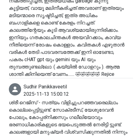
നികത്തിപ്പിച്ചത്, ഇത്രയധികം garbage കുന്നു
കൂട്ടിയത്, വായൂ മലിനീകരിച്ചത്.അവരാണ് ഇത്രയും
മടിയന്മാരെ സൃഷ്ട്ടിച്ചത്, ഇത്ര അധികം
ബംഗാളികളെ കൊണ്ട് കേരളം നിറച്ചത്.
കാലത്തിന്റേയും കൂടി ആവശ്യമായിരുന്നിരിക്കാം.
ഇനിയും ഗതകാലചിന്തകൾ അയവിറക്കാം, കാവ്യ
നീതിയെന്ന് രോഷം കൊള്ളാം. കവിതകൾ എഴുതാൻ
വരികൾ തേടി പാടവരമ്പത്തേക്ക് ഇനി ഓടേണ്ടാ,
പകരം cHAT gpt യും gemini യും AI യും
തുമ്പത്തുണ്ടല്ലോ. ( കയ്യിൽ ഡോളറും ). ആത്മ
ശാന്തി ക്കിനിയെന്ത് വേണം....... 🤣🤣🤣🤣🤣 Rejice
Sudhir Panikkaveetil
2025-11-13 15:00:12
ശ്രീ റെജിസ് - സത്യം വിളിച്ചുപറഞ്ഞവരെല്ലാം
കൊല്ലപ്പെട്ടിട്ടുണ്ട്. സോക്രടീസ്, യേശുദേവൻ
പോലും, കോപ്പര്നിക്കസും ഗലീലിയോവും
ഭരണാധികാരികളുടെ ഭയപെടുത്തൽ നേരിട്ടി ട്ടുണ്ട്.
കാലങ്ങളായി മനുഷ്യർ വിശ്വസിക്കുന്നതിൽ നിന്നും