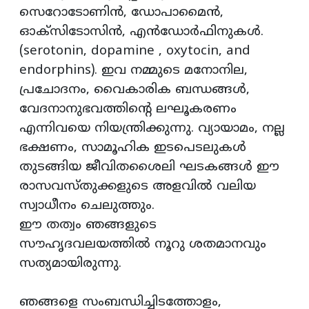
സെറോടോണിൻ, ഡോപാമൈൻ,
ഓക്സിടോസിൻ, എൻഡോർഫിനുകൾ.
(serotonin, dopamine , oxytocin, and
endorphins). ഇവ നമ്മുടെ മനോനില,
പ്രചോദനം, വൈകാരിക ബന്ധങ്ങൾ,
വേദനാനുഭവത്തിന്റെ ലഘൂകരണം
എന്നിവയെ നിയന്ത്രിക്കുന്നു. വ്യായാമം, നല്ല
ഭക്ഷണം, സാമൂഹിക ഇടപെടലുകൾ
തുടങ്ങിയ ജീവിതശൈലി ഘടകങ്ങൾ ഈ
രാസവസ്തുക്കളുടെ അളവിൽ വലിയ
സ്വാധീനം ചെലുത്തും.
ഈ തത്വം ഞങ്ങളുടെ
സൗഹൃദവലയത്തിൽ നൂറു ശതമാനവും
സത്യമായിരുന്നു.
ഞങ്ങളെ സംബന്ധിച്ചിടത്തോളം,