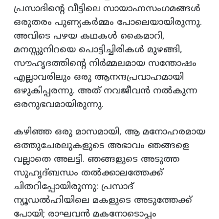
പ്രസാദിന്റെ വീട്ടിലെ സായാഹ്നസംഗമങ്ങൾ
ഒരുതരം പുണ്യകർമ്മം പോലെയായിരുന്നു.
അവിടെ പഴയ കഥകൾ കൈമാറി,
മനസ്സുനിറയെ പൊട്ടിച്ചിരികൾ മുഴങ്ങി,
സൗഹൃദത്തിന്റെ നിർമ്മലമായ സന്തോഷം
എല്ലാവരിലും ഒരു ആനന്ദപ്രവാഹമായി
ഒഴുകിപ്പരന്നു. അത് നവജീവൻ നൽകുന്ന
ഒരനുഭവമായിരുന്നു.
കഴിഞ്ഞ ഒരു മാസമായി, ആ മനോഹരമായ
ഒത്തുചേരലുകളുടെ അഭാവം ഞങ്ങളെ
വല്ലാതെ അലട്ടി. ഞങ്ങളുടെ അടുത്ത
സുഹൃദ്ബന്ധം തൽക്കാലത്തേക്ക്
ചിതറിപ്പോയിരുന്നു: പ്രസാദ്
ന്യൂഡൽഹിയിലെ മകളുടെ അടുത്തേക്ക്
പോയി; രാഘവൻ മകനോടൊപ്പം