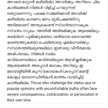
അവരെ മാറ്റാൻ കഴിയില്ല. അവർക്കും അറിയാം ചില
കാര്യങ്ങൾ നിങ്ങൾ വിളിച്ച് പറയുന്നത്
തെറ്റാണെന്നു. പക്ഷെ സമ്മതിക്കാൻ അവർക്ക്
കഴിയില്ല കാരണം ജനം ഭൂരിപക്ഷത്തിനു
അടിമയാണ്. അതുകൊണ്ട് സ്വാർത്ഥനാകുക.
സ്വന്തം സുഖം -അതിൽ അഭിരമിക്കുക. ആരെങ്കിലും
കല്ലിനെ പൂജിക്കുകയോ, ശരിയായ ദൈവത്തെ
കണ്ടെത്തുകയോ ചെയ്തോട്ടെ എല്ലാവര്ക്കും
സ്വാതന്ത്ര്യമുണ്ടല്ലോ. ഇത് ഒരു വിനീതമായ
അഭിപ്രായം. നിങ്ങൾ നല്ല
കവിയാണല്ലോ..കവിതയിലൂടെ ആവിഷ്കരിക്കുക
ആശയങ്ങൾ. അപ്പോൾ ലോകം അറിയും ഇ
മലയാളിയിൽ കൃസ് കോയകൾ (കടപ്പാട് കമന്റ്
കോളം) യാഥാസ്ഥിതികാർ മാത്രം വായിച്ചിട്ട്
കാര്യമില്ല. Those who challenge the status quo or
popular opinions with uncomfortable truths often face
severe consequences, ostracization, or persecution in
their own time.