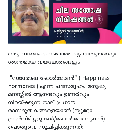
ഒരു സായാഹ്നസഞ്ചാരം: ഗൃഹാതുരതയും
ശാന്തമായ വയലോരങ്ങളും
"സന്തോഷ ഹോർമോൺ" ( Happiness
hormones ) എന്ന പദസമൂഹം മനുഷ്യ
മനസ്സിൽ ആനന്ദവും ഉണർവും
നിറയ്ക്കുന്ന നാല് പ്രധാന
രാസദൂതകങ്ങളെയാണ് (ന്യൂറോ
ട്രാൻസ്മിറ്ററുകൾ/ഹോർമോണുകൾ)
പൊതുവെ സൂചിപ്പിക്കുന്നത്: