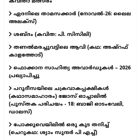
കവിതാ മത്സരം
ഏദനിലെ താമസക്കാർ (നോവല്‍-26: ലൈല
അലക്‌സ്)
ശബ്ദം (കവിത: പി. സിസിലി)
തണൽമരച്ചുവട്ടിലെ ആവി (കഥ: അഷ്‌റഫ്
കാളത്തോട്)
ഫൊക്കാന സാഹിത്യ അവാർഡുകൾ – 2026
പ്രഖ്യാപിച്ചു
പറുദീസയിലെ ചക്രവാകപ്പക്ഷികൾ
(കഥാസമാഹാരം) ജോസ് ഓച്ചാലിൽ
(പുസ്തക പരിചയം - 18: ബാജി ഓടംവേലി,
ഡാലസ്)
പോക്കുവെയിലിൽ ഒരു കുട തനിച്ച്
(ചെറുകഥ: ശ്യാം സുന്ദര്‍ പി എച്ച്)