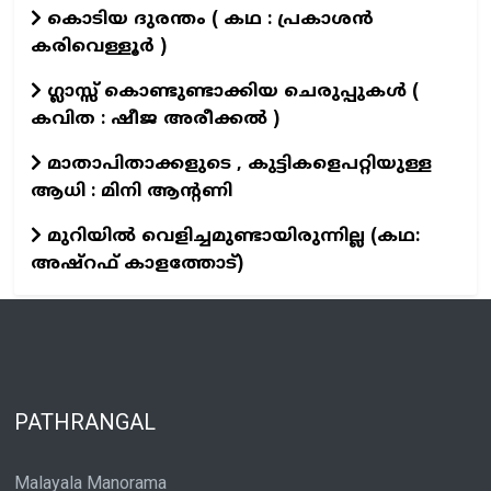
കൊടിയ ദുരന്തം ( കഥ : പ്രകാശൻ
കരിവെള്ളൂർ )
ഗ്ലാസ്സ് കൊണ്ടുണ്ടാക്കിയ ചെരുപ്പുകൾ (
കവിത : ഷീജ അരീക്കൽ )
മാതാപിതാക്കളുടെ , കുട്ടികളെപറ്റിയുള്ള
ആധി : മിനി ആന്റണി
മുറിയിൽ വെളിച്ചമുണ്ടായിരുന്നില്ല (കഥ:
അഷ്റഫ് കാളത്തോട്)
PATHRANGAL
Malayala Manorama