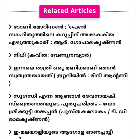
Related Articles
ടോണി മോറിസൺ ; 'പെൺ
സാഹിത്യത്തിലെ കറുപ്പിന് അഴകേകിയ
എഴുത്തുകാരി' : ആർ. ഗോപാലകൃഷ്ണൻ
നിധി (കവിത: വേണുനമ്പ്യാർ)
ഇന്നലെ രാത്രി ഒരു മണിക്കാണ് ഞാൻ
സ്വതന്ത്രയായത് ( ഇറ്റലിയിൽ : മിനി ആന്റണി
)
സുഗന്ധി എന്ന ആണ്ടാള്‍ ദേവനായകി
സ്ത്രൈണതയുടെ പുതുചരിത്രം - ഡോ.
ശ്രീക്കുട്ടി തങ്കപ്പന്‍ (പുസ്തകലോകം / ടി. ഡി
രാമകൃഷ്ണന്‍)
ഇ-മലയാളിയുടെ ആഗോള ഓണപ്പാട്ട്/