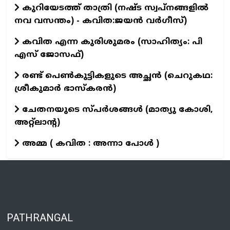
കുറിയേടത്ത് താത്രി (നഷ്ട സ്വപ്നങ്ങളിൽ
നവ വസന്തം) - കവിത:ജയൻ വർഗീസ്)
കവിത എന്ന കുരിശുമരം (സാഹിത്യം: പി
എസ് ജോസഫ്)
രണ്ട് പെൺകുട്ടികളുടെ അച്ഛൻ (ചെറുകഥ:
ശ്രീകുമാര്‍ ഭാസ്കരന്‍)
ചേതനയുടെ സ്പർശങ്ങൾ (മാത്യു കോശി,
അറ്റ്ലാന്റ)
അമ്മ ( കവിത : അന്നാ പോൾ )
PATHRANGAL