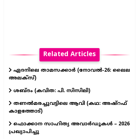
Related Articles
ഏദനിലെ താമസക്കാർ (നോവല്‍-26: ലൈല
അലക്‌സ്)
ശബ്ദം (കവിത: പി. സിസിലി)
തണൽമരച്ചുവട്ടിലെ ആവി (കഥ: അഷ്‌റഫ്
കാളത്തോട്)
ഫൊക്കാന സാഹിത്യ അവാർഡുകൾ – 2026
പ്രഖ്യാപിച്ചു