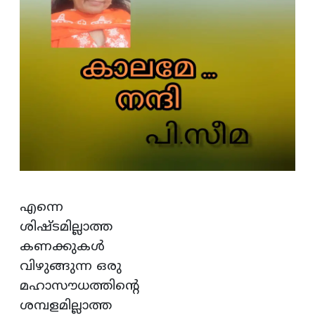
എന്നെ
ശിഷ്ടമില്ലാത്ത
കണക്കുകൾ
വിഴുങ്ങുന്ന ഒരു
മഹാസൗധത്തിന്റെ
ശമ്പളമില്ലാത്ത