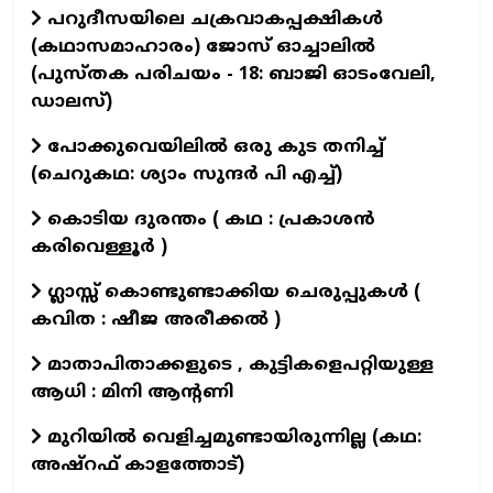
പറുദീസയിലെ ചക്രവാകപ്പക്ഷികൾ
(കഥാസമാഹാരം) ജോസ് ഓച്ചാലിൽ
(പുസ്തക പരിചയം - 18: ബാജി ഓടംവേലി,
ഡാലസ്)
പോക്കുവെയിലിൽ ഒരു കുട തനിച്ച്
(ചെറുകഥ: ശ്യാം സുന്ദര്‍ പി എച്ച്)
കൊടിയ ദുരന്തം ( കഥ : പ്രകാശൻ
കരിവെള്ളൂർ )
ഗ്ലാസ്സ് കൊണ്ടുണ്ടാക്കിയ ചെരുപ്പുകൾ (
കവിത : ഷീജ അരീക്കൽ )
മാതാപിതാക്കളുടെ , കുട്ടികളെപറ്റിയുള്ള
ആധി : മിനി ആന്റണി
മുറിയിൽ വെളിച്ചമുണ്ടായിരുന്നില്ല (കഥ:
അഷ്റഫ് കാളത്തോട്)