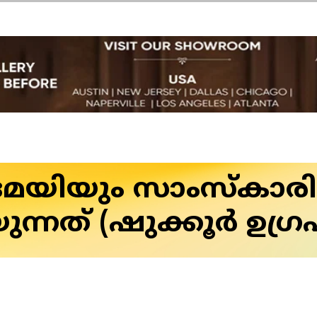
മയിയും സാംസ്കാരിക 
ന്നത് (ഷുക്കൂർ ഉഗ്ര