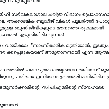
ന്ന കുറിപ്പാണത്.
ളത് ഡൽഹി സർവകലാശാല ചരിത്ര വിഭാഗം പ്രൊഫസറ
 അക്കാദമിക ബുദ്ധിജീവികൾ പുലർത്തി പോരു
ുള്ള ബുദ്ധിജീവികളുടെ മൗനത്തെ രൂക്ഷമായി
ാത്ത് എഴുതിയിരിക്കുന്നത്.
ം വായിക്കാം. "സാംസ്കാരിക മന്ത്രിയാൽ, ഇടതു
ദരിക്കപ്പെടുകയാണ് അമൃതാനന്ദമയി എന്ന ആത്
ംഗമത്തിൽ പങ്കെടുത്ത അമൃതാനന്ദമയിയോട് മുഖ്യമ
്നു. പരിഭവം ഇന്നിതാ ആദരമായി മാറിയിരിക്കുന
ുസർക്കാരിൻ്റെ, സി.പി.എമ്മിൻ്റെ സ്നേഹാദര
രുമ്പോൾ….