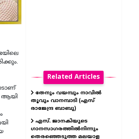
സഭയിലെ
ക്കും.
Related Articles
ാടാണ്
തേനും വയമ്പും നാവിൽ
ഷം ആയി
തൂവും വാനമ്പാടി (എസ്
രാജേന്ദ്ര ബാബു)
ം
എസ്. ജാനകിയുടെ
മയി
ഗാനസാഗരത്തിൽനിന്നും
യ
തെരഞ്ഞെടുത്ത മലയാള