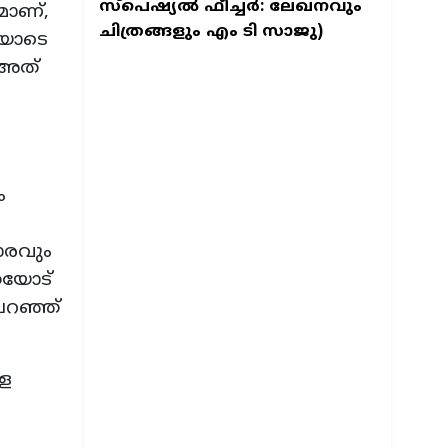
സ്പെഷ്യല്‍ ഫീച്ചര്‍: ലേഖനവും
മാണ്,
ചിത്രങ്ങളും എം ടി സാജു)
ിയോടെ
 അത്
ം
ാരവും
തയോട്
പറഞ്ഞ്
ളെ