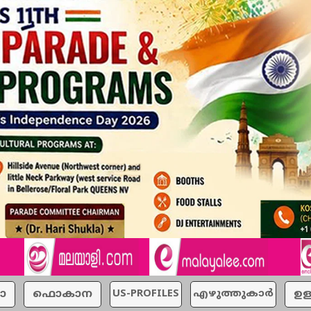
ാ
ഫൊകാന
US-PROFILES
എഴുത്തുകാര്‍
ഉള