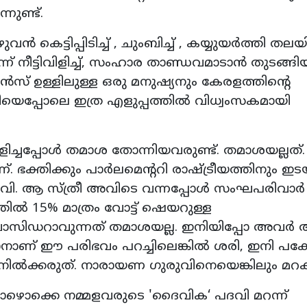
ുണ്ട്.
കെട്ടിപ്പിടിച്ച് , ചുംബിച്ച് , കയ്യുയർത്തി തലയ
് നീട്ടിവിളിച്ച്, സംഹാര താണ്ഡവമാടാൻ തുടങ്ങിയിട
ൻസ് ഉള്ളിലുള്ള ഒരു മനുഷ്യനും കേരളത്തിന്റെ
യെപ്പോലെ ഇത്ര എളുപ്പത്തിൽ വിധ്വംസകമായി
ിച്ചപ്പോൾ തമാശ തോന്നിയവരുണ്ട്. തമാശയല്ലത്.
ക്തിക്കും പാർലമെന്ററി രാഷ്ട്രീയത്തിനും ഇ
ഹെവി. ആ സ്ത്രീ അവിടെ വന്നപ്പോൾ സംഘപരിവാർ
ൽ 15% മാത്രം വോട്ട് ഷെയറുള്ള
ബാസിഡറാവുന്നത് തമാശയല്ല. ഇനിയിപ്പോ അവർ
ാനാണ് ഈ പരിഭവം പറച്ചിലെങ്കിൽ ശരി, ഇനി പക്
 നിൽക്കരുത്. നാരായണ ഗുരുവിനെയെങ്കിലും മറ
പോഴൊക്കെ നമ്മളവരുടെ 'ദൈവിക‘ പദവി മറന്ന്