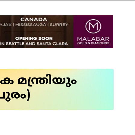
മന്ത്രിയും
പുരം)