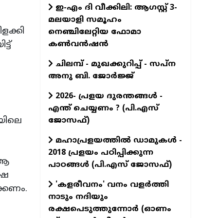
ഇ-എം ദി വീക്കിലി: ആഗസ്റ്റ് 3-
മലയാളി സമൂഹം
ിളക്കി
നെഞ്ചിലേറ്റിയ ഫോമാ
കൺവൻഷൻ
്ട്
ചിലമ്പ് - മുഖക്കുറിപ്പ് - സപ്ന
അനു ബി. ജോർജ്ജ്
2026- പ്രളയ ദുരന്തങ്ങള്‍ -
എന്ത് ചെയ്യണം ? (പി.എസ്
ടയിലെ
ജോസഫ്‌)
മഹാപ്രളയത്തില്‍ ഡാമുകള്‍ -
2018 പ്രളയം പഠിപ്പിക്കുന്ന
 ആ
പാഠങ്ങള്‍ (പി.എസ് ജോസഫ്‌)
ഷേ
'കളരീവനം' വനം വളര്‍ത്തി
ക്കണം.
നാടും നദിയും
രക്ഷപെടുത്തുന്നോര്‍ (ഓണം