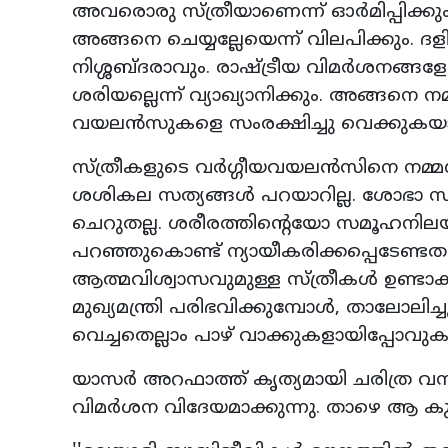
അവരൊരു സ്ത്രീയാണെന്ന് ഓർമിപ്പിക്കു
അങ്ങനെ ചെയ്യല്ലേയെന്ന് വിലപിക്കും. ദള
നിശ്ശബ്ദരാവും. രാഷ്ട്രീയ വിമർശനങ്ങളേ
ശരിയല്ലെന്ന് വ്യാഖ്യാനിക്കും. അങ്ങന
വയലൻസുകളെ സംരക്ഷിച്ചു വെക്കുകയായി
സ്ത്രീകളുടെ വർഗ്ഗീയവയലൻസിനെ നമ്മൾ വ
ശശികല സത്യങ്ങൾ പറയാറില്ല. ശോഭാ സുര
ചെറുതല്ല. ശരീരത്തിന്റെയോ സമൂഹന
പറഞ്ഞുകൊണ്ട് ന്യായീകരിക്കപ്പെടേണ്
ആത്മവിശ്വാസവുമുള്ള സ്ത്രീകൾ ഉണ്ടാ
മുഖ്യമന്ത്രി പരിഭവിക്കുമ്പോൾ, താലോലിച
വെച്ചതെല്ലാം പാഴ് വാക്കുകളായിപ്പോവു
യാസർ അറഫാത്ത് കൃത്യമായി ചരിത്ര വ
വിമർശന വിദേയമാക്കുന്നു. താഴെ ആ കുറിപ