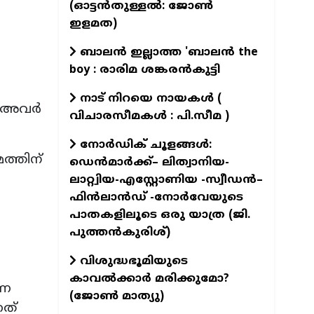
(ഓട്ടൻതുള്ളൽ: ജോൺ
ഇളമത)
ബാലൻ ഇല്ലാത്ത 'ബാലൻ the
boy : രാരിമ ശങ്കരൻകുട്ടി
നാട് നിറയെ നായകൾ (
്. അവർ
വിചാരസീമകൾ : പി.സീമ )
നോർഡിക് ചൂളങ്ങൾ:
ത്തിന്
ഡെൻമാർക്ക്– ലിത്വാനിയ-
ലാറ്റ്വിയ-എസ്റ്റോണിയ -സ്വീഡൻ–
ഫിൻലാൻഡ് -നോർവേയുടെ
പാതകളിലൂടെ ഒരു യാത്ര (ജി.
പുത്തൻകുരിശ്)
വിശുദ്ധഭൂമിയുടെ
കാവല്‍ക്കാര്‍ മരിക്കുമോ?
്ന
(ജോണ്‍ മാത്യു)
നത്