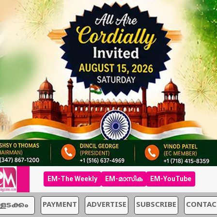
EM-The Weekly
EM-മാസിക
EM-YouTube
്ളടക്കം
PAYMENT
ADVERTISE
SUBSCRIBE
CONTAC