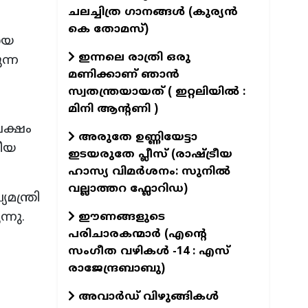
ചലച്ചിത്ര ഗാനങ്ങൾ (കുര്യൻ
കെ തോമസ്)
ായ
ഇന്നലെ രാത്രി ഒരു
ന്ന
മണിക്കാണ് ഞാൻ
സ്വതന്ത്രയായത് ( ഇറ്റലിയിൽ :
മിനി ആന്റണി )
പക്ഷം
അരുതേ ഉണ്ണിയേട്ടാ
മീയ
ഇടയരുതേ പ്ലീസ് (രാഷ്ട്രീയ
ഹാസ്യ വിമർശനം: സുനിൽ
വല്ലാത്തറ ഫ്ലോറിഡ)
ന്ത്രി
്നു.
ഈണങ്ങളുടെ
പരിചാരകന്മാര്‍ (എന്‍റെ
സംഗീത വഴികള്‍ -14 : എസ്
രാജേന്ദ്രബാബു)
അവാർഡ് വിഴുങ്ങികൾ