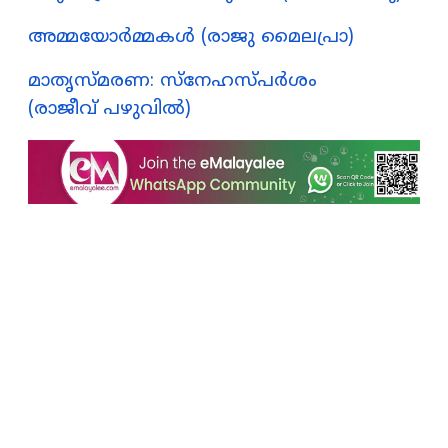
അമ്മയോര്‍മ്മകള്‍ (രാജു മൈലപ്രാ)
മാതൃസ്മരണ: സ്നേഹസ്പർശം
(രാജീവ് പഴുവിൽ)