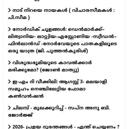
നാട് നിറയെ നായകൾ ( വിചാരസീമകൾ :
പി.സീമ )
നോർഡിക് ചൂളങ്ങൾ: ഡെൻമാർക്ക്–
ലിത്വാനിയ- ലാറ്റ്വിയ-എസ്റ്റോണിയ -സ്വീഡൻ–
ഫിൻലാൻഡ് -നോർവേയുടെ പാതകളിലൂടെ
ഒരു യാത്ര (ജി. പുത്തൻകുരിശ്)
വിശുദ്ധഭൂമിയുടെ കാവല്‍ക്കാര്‍
മരിക്കുമോ? (ജോണ്‍ മാത്യു)
ഇ-എം ദി വീക്കിലി: ആഗസ്റ്റ് 3- മലയാളി
സമൂഹം നെഞ്ചിലേറ്റിയ ഫോമാ
കൺവൻഷൻ
ചിലമ്പ് - മുഖക്കുറിപ്പ് - സപ്ന അനു ബി.
ജോർജ്ജ്
2026- പ്രളയ ദുരന്തങ്ങള്‍ - എന്ത് ചെയ്യണം ?