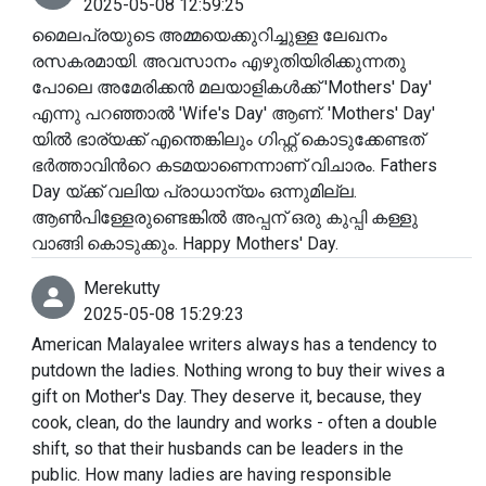
2025-05-08 12:59:25
മൈലപ്രയുടെ അമ്മയെക്കുറിച്ചുള്ള ലേഖനം
രസകരമായി. അവസാനം എഴുതിയിരിക്കുന്നതു
പോലെ അമേരിക്കൻ മലയാളികൾക്ക് 'Mothers' Day'
എന്നു പറഞ്ഞാൽ 'Wife's Day' ആണ്. 'Mothers' Day'
യിൽ ഭാര്യക്ക് എന്തെങ്കിലും ഗിഫ്റ്റ് കൊടുക്കേണ്ടത്
ഭർത്താവിൻറെ കടമയാണെന്നാണ് വിചാരം. Fathers
Day യ്ക്ക് വലിയ പ്രാധാന്യം ഒന്നുമില്ല.
ആൺപിള്ളേരുണ്ടെങ്കിൽ അപ്പന് ഒരു കുപ്പി കള്ളു
വാങ്ങി കൊടുക്കും. Happy Mothers' Day.
Merekutty
2025-05-08 15:29:23
American Malayalee writers always has a tendency to
putdown the ladies. Nothing wrong to buy their wives a
gift on Mother's Day. They deserve it, because, they
cook, clean, do the laundry and works - often a double
shift, so that their husbands can be leaders in the
public. How many ladies are having responsible