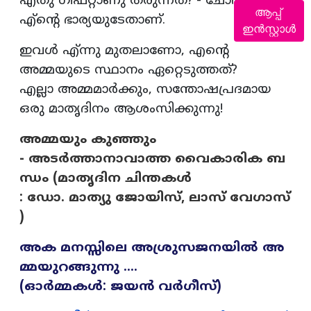
എ്തു ഗിഫ്റ്റാണു തരുന്നത്?'- ചോദ്യം
ആപ്പ്
എ്‌ന്റെ ഭാര്യയുടേതാണ്.
ഇൻസ്റ്റാൾ
ഇവള്‍ എ്ന്നു മുതലാണോ, എന്റെ
അമ്മയുടെ സ്ഥാനം ഏറ്റെടുത്തത്?
എല്ലാ അമ്മമാര്‍ക്കും, സന്തോഷപ്രദമായ
ഒരു മാതൃദിനം ആശംസിക്കുന്നു!
അമ്മയും കുഞ്ഞും
- അടർത്താനാവാത്ത വൈകാരിക ബ
ന്ധം (മാതൃദിന ചിന്തകൾ
: ഡോ. മാത്യു ജോയിസ്, ലാസ്‌ വേഗാസ്
)
അക മനസ്സിലെ അശ്രുസജനയിൽ അ
മ്മയുറങ്ങുന്നു ….
(ഓർമ്മകൾ: ജയൻ വർഗീസ്)