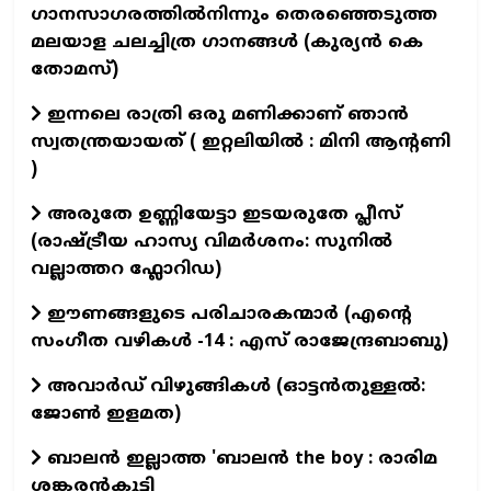
ഗാനസാഗരത്തിൽനിന്നും തെരഞ്ഞെടുത്ത
മലയാള ചലച്ചിത്ര ഗാനങ്ങൾ (കുര്യൻ കെ
തോമസ്)
ഇന്നലെ രാത്രി ഒരു മണിക്കാണ് ഞാൻ
സ്വതന്ത്രയായത് ( ഇറ്റലിയിൽ : മിനി ആന്റണി
)
അരുതേ ഉണ്ണിയേട്ടാ ഇടയരുതേ പ്ലീസ്
(രാഷ്ട്രീയ ഹാസ്യ വിമർശനം: സുനിൽ
വല്ലാത്തറ ഫ്ലോറിഡ)
ഈണങ്ങളുടെ പരിചാരകന്മാര്‍ (എന്‍റെ
സംഗീത വഴികള്‍ -14 : എസ് രാജേന്ദ്രബാബു)
അവാർഡ് വിഴുങ്ങികൾ (ഓട്ടൻതുള്ളൽ:
ജോൺ ഇളമത)
ബാലൻ ഇല്ലാത്ത 'ബാലൻ the boy : രാരിമ
ശങ്കരൻകുട്ടി