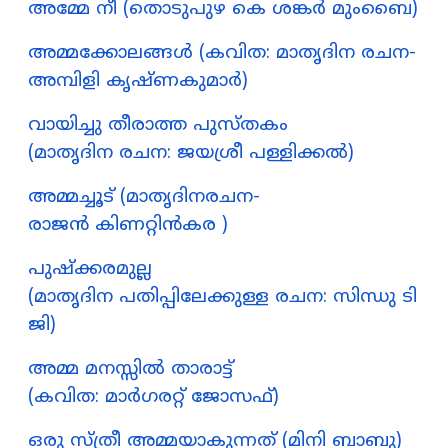
അമ്മേ നീ (തൊടുപുഴ കെ ശങ്കർ മുംബൈ)
അമ്മക്കോലങ്ങൾ (കവിത: മാതൃദിന രചന-
അമ്പിളി കൃഷ്ണകുമാർ)
വായിച്ചു തീരാത്ത പുസ്തകം
(മാതൃദിന രചന: ജയശ്രീ പള്ളിക്കൽ)
അമ്മച്ചൂട് (മാതൃദിനരചന-
രാജൻ കിണറ്റിൻകര )
പുഷ്ക്കരമുല്ല
(മാതൃദിന പതിപ്പിലേക്കുള്ള രചന: സിന്ധു ടി
ജി)
അമ്മ മനസ്സില്‍ താരാട്ട്
(കവിത: മാര്‍ഗരറ്റ് ജോസഫ്)
ഒരു സ്ത്രീ അമ്മയാകുന്നത് (മിനി ബാബു)