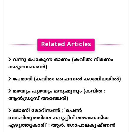
Related Articles
വന്നു പോകുന്ന ഓണം (കവിത: നിരണം
കരുണാകരൻ)
പേമാരി (കവിത: ഫൈസല്‍ കാങ്ങിലയില്‍)
മഴയും പുഴയും മനുഷ്യനും (കവിത :
ആൻഡ്രൂസ് അഞ്ചേരി)
ടോണി മോറിസൺ ; 'പെൺ
സാഹിത്യത്തിലെ കറുപ്പിന് അഴകേകിയ
എഴുത്തുകാരി' : ആർ. ഗോപാലകൃഷ്ണൻ