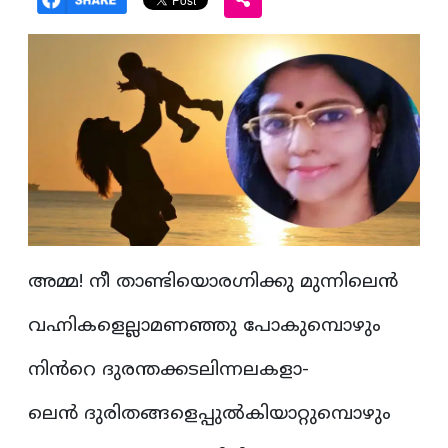
അമ്മ! നീ താണ്ടിയൊരഗ്നിക്കു മുന്നിലെൻ
വഹ്നികളെല്ലാമണഞ്ഞു പോകുമ്പൊഴും
നിൻറെ ദുരന്തക്കടലിന്നലകളാ-
ലെൻ ദുരിതങ്ങളെപ്പുൽകിയാറ്റുമ്പൊഴും