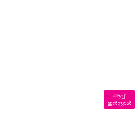
ആപ്പ്
ഇൻസ്റ്റാൾ