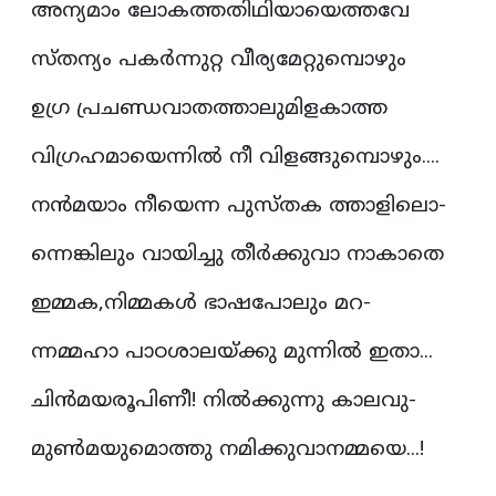
അന്യമാം ലോകത്തതിഥിയായെത്തവേ
സ്തന്യം പകർന്നുറ്റ വീര്യമേറ്റുമ്പൊഴും
ഉഗ്ര പ്രചണ്ഡവാതത്താലുമിളകാത്ത
വിഗ്രഹമായെന്നിൽ നീ വിളങ്ങുമ്പൊഴും....
നൻമയാം നീയെന്ന പുസ്തക ത്താളിലൊ-
ന്നെങ്കിലും വായിച്ചു തീർക്കുവാ നാകാതെ
ഇമ്മക,നിമ്മകൾ ഭാഷപോലും മറ-
ന്നമ്മഹാ പാഠശാലയ്ക്കു മുന്നിൽ ഇതാ...
ചിൻമയരൂപിണീ! നിൽക്കുന്നു കാലവു-
മുൺമയുമൊത്തു നമിക്കുവാനമ്മയെ...!