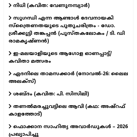
നിധി (കവിത: വേണുനമ്പ്യാർ)
സുഗന്ധി എന്ന ആണ്ടാള്‍ ദേവനായകി
സ്ത്രൈണതയുടെ പുതുചരിത്രം - ഡോ.
ശ്രീക്കുട്ടി തങ്കപ്പന്‍ (പുസ്തകലോകം / ടി. ഡി
രാമകൃഷ്ണന്‍)
ഇ-മലയാളിയുടെ ആഗോള ഓണപ്പാട്ട്/
കവിതാ മത്സരം
ഏദനിലെ താമസക്കാർ (നോവല്‍-26: ലൈല
അലക്‌സ്)
ശബ്ദം (കവിത: പി. സിസിലി)
തണൽമരച്ചുവട്ടിലെ ആവി (കഥ: അഷ്‌റഫ്
കാളത്തോട്)
ഫൊക്കാന സാഹിത്യ അവാർഡുകൾ – 2026
പ്രഖ്യാപിച്ചു