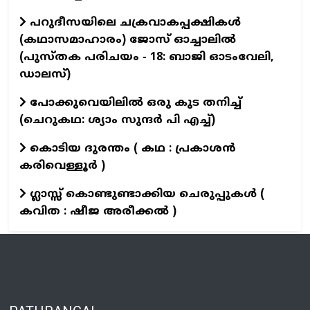
പറുദീസയിലെ ചക്രവാകപ്പക്ഷികൾ
(കഥാസമാഹാരം) ജോസ് ഓച്ചാലിൽ
(പുസ്തക പരിചയം - 18: ബാജി ഓടംവേലി,
ഡാലസ്)
പോക്കുവെയിലിൽ ഒരു കുട തനിച്ച്
(ചെറുകഥ: ശ്യാം സുന്ദര്‍ പി എച്ച്)
കൊടിയ ദുരന്തം ( കഥ : പ്രകാശൻ
കരിവെള്ളൂർ )
ഗ്ലാസ്സ് കൊണ്ടുണ്ടാക്കിയ ചെരുപ്പുകൾ (
കവിത : ഷീജ അരീക്കൽ )