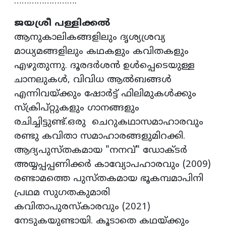
…………………….
ജയശ്രീ പള്ളിക്കൽ
ആനുകാലികങ്ങളിലും ദൃശ്യശ്രവ്യ
മാധ്യമങ്ങളിലും കഥകളും കവിതകളും
എഴുതുന്നു. ദൂരദർശൻ ഉൾപ്പെടെയുള്ള
ചാനലുകൾ, വിവിധ ആൽബങ്ങൾ
എന്നിവയ്ക്കും ഷോർട്ട് ഫിലിമുകൾക്കും
സ്ക്രിപ്റ്റുകളും ഗാനങ്ങളും
രചിച്ചിട്ടുണ്ട്.ഒരു ചെറുകഥാസമാഹാരവും
രണ്ടു കവിതാ സമാഹാരങ്ങളുമിറക്കി.
ആദ്യപുസ്തകമായ "നനവ്" ഡോക്ടർ
അയ്യപ്പപ്പണിക്കർ കാവ്യോപഹാരവും (2009)
രണ്ടാമത്തെ പുസ്തകമായ ഭൂകമ്പമാപിനി
പ്രഥമ സുഗതകുമാരി
കവിതാപുരസ്കാരവും (2021)
നേടുകയുണ്ടായി. കൂടാതെ കഥയ്ക്കും