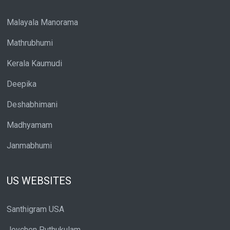
Malayala Manorama
Mathrubhumi
Kerala Kaumudi
Deepika
Deshabhimani
Madhyamam
Janmabhumi
US WEBSITES
Santhigram USA
Joychen Puthukulam