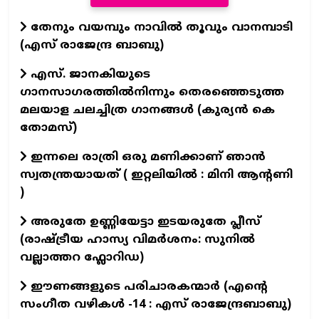
തേനും വയമ്പും നാവിൽ തൂവും വാനമ്പാടി
(എസ് രാജേന്ദ്ര ബാബു)
എസ്. ജാനകിയുടെ
ഗാനസാഗരത്തിൽനിന്നും തെരഞ്ഞെടുത്ത
മലയാള ചലച്ചിത്ര ഗാനങ്ങൾ (കുര്യൻ കെ
തോമസ്)
ഇന്നലെ രാത്രി ഒരു മണിക്കാണ് ഞാൻ
സ്വതന്ത്രയായത് ( ഇറ്റലിയിൽ : മിനി ആന്റണി
)
അരുതേ ഉണ്ണിയേട്ടാ ഇടയരുതേ പ്ലീസ്
(രാഷ്ട്രീയ ഹാസ്യ വിമർശനം: സുനിൽ
വല്ലാത്തറ ഫ്ലോറിഡ)
ഈണങ്ങളുടെ പരിചാരകന്മാര്‍ (എന്‍റെ
സംഗീത വഴികള്‍ -14 : എസ് രാജേന്ദ്രബാബു)