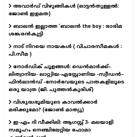
അവാർഡ് വിഴുങ്ങികൾ (ഓട്ടൻതുള്ളൽ:
ജോൺ ഇളമത)
ബാലൻ ഇല്ലാത്ത 'ബാലൻ the boy : രാരിമ
ശങ്കരൻകുട്ടി
നാട് നിറയെ നായകൾ ( വിചാരസീമകൾ :
പി.സീമ )
നോർഡിക് ചൂളങ്ങൾ: ഡെൻമാർക്ക്–
ലിത്വാനിയ- ലാറ്റ്വിയ-എസ്റ്റോണിയ -സ്വീഡൻ–
ഫിൻലാൻഡ് -നോർവേയുടെ പാതകളിലൂടെ
ഒരു യാത്ര (ജി. പുത്തൻകുരിശ്)
വിശുദ്ധഭൂമിയുടെ കാവല്‍ക്കാര്‍
മരിക്കുമോ? (ജോണ്‍ മാത്യു)
ഇ-എം ദി വീക്കിലി: ആഗസ്റ്റ് 3- മലയാളി
സമൂഹം നെഞ്ചിലേറ്റിയ ഫോമാ