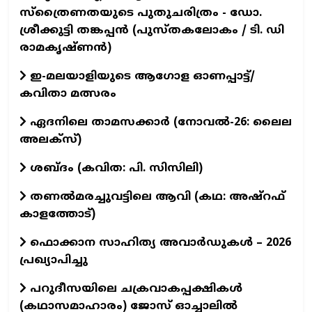
സ്ത്രൈണതയുടെ പുതുചരിത്രം - ഡോ.
ശ്രീക്കുട്ടി തങ്കപ്പന്‍ (പുസ്തകലോകം / ടി. ഡി
രാമകൃഷ്ണന്‍)
ഇ-മലയാളിയുടെ ആഗോള ഓണപ്പാട്ട്/
കവിതാ മത്സരം
ഏദനിലെ താമസക്കാർ (നോവല്‍-26: ലൈല
അലക്‌സ്)
ശബ്ദം (കവിത: പി. സിസിലി)
തണൽമരച്ചുവട്ടിലെ ആവി (കഥ: അഷ്‌റഫ്
കാളത്തോട്)
ഫൊക്കാന സാഹിത്യ അവാർഡുകൾ – 2026
പ്രഖ്യാപിച്ചു
പറുദീസയിലെ ചക്രവാകപ്പക്ഷികൾ
(കഥാസമാഹാരം) ജോസ് ഓച്ചാലിൽ