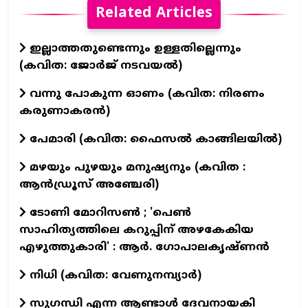
Related Articles
ഇല്ലാത്തതുണ്ടെന്നും ഉള്ളതില്ലെന്നും
(കവിത: ജോർജ് നടവയൽ)
വന്നു പോകുന്ന ഓണം (കവിത: നിരണം
കരുണാകരൻ)
പേമാരി (കവിത: ഫൈസല്‍ കാങ്ങിലയില്‍)
മഴയും പുഴയും മനുഷ്യനും (കവിത :
ആൻഡ്രൂസ് അഞ്ചേരി)
ടോണി മോറിസൺ ; 'പെൺ
സാഹിത്യത്തിലെ കറുപ്പിന് അഴകേകിയ
എഴുത്തുകാരി' : ആർ. ഗോപാലകൃഷ്ണൻ
നിധി (കവിത: വേണുനമ്പ്യാർ)
സുഗന്ധി എന്ന ആണ്ടാള്‍ ദേവനായകി