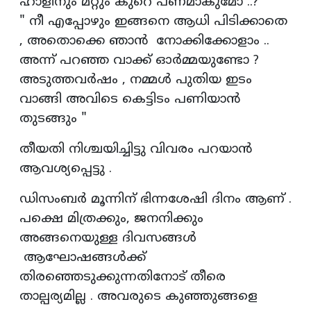
ഹാളിനും മറ്റും കുറെ പണമാകുമോ ..? "
" നീ എപ്പോഴും ഇങ്ങനെ ആധി പിടിക്കാതെ
, അതൊക്കെ ഞാൻ നോക്കിക്കോളാം ..
അന്ന് പറഞ്ഞ വാക്ക് ഓർമ്മയുണ്ടോ ?
അടുത്തവർഷം , നമ്മൾ പുതിയ ഇടം
വാങ്ങി അവിടെ കെട്ടിടം പണിയാൻ
തുടങ്ങും "
തീയതി നിശ്ചയിച്ചിട്ടു വിവരം പറയാൻ
ആവശ്യപ്പെട്ടു .
ഡിസംബർ മൂന്നിന് ഭിന്നശേഷി ദിനം ആണ് .
പക്ഷെ മിത്രക്കും, ജനനിക്കും
അങ്ങനെയുള്ള ദിവസങ്ങൾ
ആഘോഷങ്ങൾക്ക്
തിരഞ്ഞെടുക്കുന്നതിനോട് തീരെ
താല്പര്യമില്ല . അവരുടെ കുഞ്ഞുങ്ങളെ