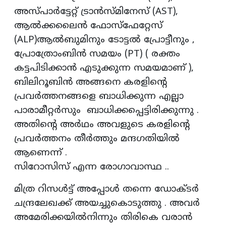
അസ്പാർട്ടേറ്റ് ട്രാൻസ്മിനേസ് (AST),
ആൽക്കലൈൻ ഫോസ്ഫേറ്റേസ്
(ALP)ആൽബുമിനും ടോട്ടൽ പ്രോട്ടീനും ,
പ്രോത്രോംബിൻ സമയം (PT) ( രക്തം
കട്ടപിടിക്കാൻ എടുക്കുന്ന സമയമാണ് ),
ബിലിറൂബിൻ അങ്ങനെ കരളിന്റെ
പ്രവർത്തനങ്ങളെ ബാധിക്കുന്ന എല്ലാ
പാരാമീറ്റർസും ബാധിക്കപ്പെട്ടിരിക്കുന്നു .
അതിന്റെ അർഥം അവളുടെ കരളിന്റെ
പ്രവർത്തനം തീർത്തും മന്ദഗതിയിൽ
ആണെന്ന് .
സിറോസിസ് എന്ന രോഗാവാസ്ഥ ..
മിത്ര റിസൾട്ട് അപ്പോൾ തന്നെ ഡോക്ടർ
ചന്ദ്രലേഖക്ക് അയച്ചുകൊടുത്തു . അവർ
അമേരിക്കയിൽനിന്നും തിരികെ വരാൻ