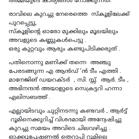
അമ്മയുടെ കാര്യങ്ങൾ നോക്കുന്നത്.
രാവിലെ കുറച്ചു നേരെത്തെ സ്കൂളിലേക്ക്
പുറപ്പെട്ടു,
സ്കൂളിന്റെ ഓരോ മുക്കിലും മൂലയിലും
അവളുടെ കണ്ണുകൾപെട്ടു .
ഒരു കുറ്റവും ആരും കണ്ടുപിടിക്കരുത് .
പതിനൊന്നു മണിക്ക് തന്നെ അഞ്ചു
പേരടങ്ങുന്ന എ ആൻഡ് 'ൻ ടീം എത്തി .
മാനേജിങ് ഡയറക്ടർ , സി. സ്സ്. ആർ. ടീം ,
അഭിനന്ദൻ അയാളുടെ സെക്രട്ടറി ഹന്നാ
എലിസബത്ത് .
എല്ലായിടവും ചുറ്റിനടന്നു കണ്ടവർ , ആർട്ട്
റൂമിനെക്കുറിച്ച് വിശദമായി അന്വേഷിച്ചു
കുറച്ചു സമയം അവിടെ ചിലവഴിച്ചു .
ഓക്ക്യൂപ്പേഷണൽ തെറാപ്പി റൂമിലെ