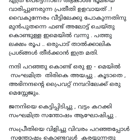
എത്ര പെട്ടെന്നാണ് ആകാശം ഭൂമിയെ
വാരിപ്പുണരുന്ന പ്രതീതി ഉളവായത് ..!
വൈകുന്നേരം വീട്ടിലേക്കു പോകുന്നതിനു
മുൻപുതന്നെ ഫണ്ട് അലോട്ട് ചെയ്തു
കൊണ്ടുള്ള ഇമെയിൽ വന്നു . പത്തു
ലക്ഷം രൂപ .. ഒരുപാട് താൽക്കാലിക
പ്രശ്ങ്ങൾ തീർക്കാൻ ഇത്ര മതി.
നന്ദി പറഞ്ഞു കൊണ്ട് ഒരു ഇ - മെയിൽ
സംഘമിത്ര തിരികെ അയച്ചു . കൂടാതെ ,
അഭിനന്ദന്റെ പ്രൈവറ്റ് നമ്പറിലേക്ക് ഒരു
മെസ്സേജും.
ജനനിയെ കെട്ടിപ്പിടിച്ചു , വട്ടം കറക്കി
സംഘമിത്ര സന്തോഷം ആഘോഷിച്ചു .
സംപ്രീതിയെ വിളിച്ചു വിവരം പറഞ്ഞപ്പോൾ
സന്തോഷം കൊണ്ടവൾ കരയുന്നതു