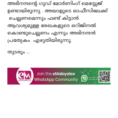
അഭിനന്ദന്റെ ഗുഡ് മോർണിംഗ് മെസ്സേജ്
ഉണ്ടായിരുന്നു . അയാളുടെ ഓഫീസിലേക്ക്
ചെല്ലണമെന്നും ഫണ്ട് കിട്ടാൻ
ആവശ്യമുള്ള രേഖകളുടെ ഒറിജിനൽ
കൊണ്ടുചെല്ലണം എന്നും അഭിനന്ദൻ
പ്രത്യേകം എഴുതിയിരുന്നു.
തുടരും ...