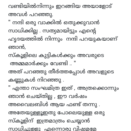
വണ്ടിയിൽനിന്നും ഇറങ്ങിയ അയാളോട്
അവൾ പറഞ്ഞു.
" നന്ദി ഒരു വാക്കിൽ ഒതുക്കുവാൻ
സാധിക്കില്ല . സത്യമായിട്ടും എന്റെ
ഹൃദയത്തിൽ നിന്നും നന്ദി പറയുകയാണ്
ഞാൻ,
സ്കൂളിലെ കുട്ടികൾക്കും അവരുടെ
അമ്മമാർക്കും വേണ്ടി .. "
അത് പറഞ്ഞു തീർത്തപ്പോൾ അവളുടെ
കണ്ണുകൾ നിറഞ്ഞു .
" എന്താ സംഘമിത്ര ഇത് , അത്രക്കൊന്നും
ഞാൻ ചെയ്തില്ല , ഈ വർഷം
അവൈലബിൾ ആയ ഫണ്ട് തന്നു .
അതേയുള്ളൂഇതു പോലെയുള്ള ഒരു
സ്കൂളിന് ഇത്രമാത്രം ചെയ്യാൻ
സാധിച്ചുള്ളു എന്നൊരു വിഷമമേ