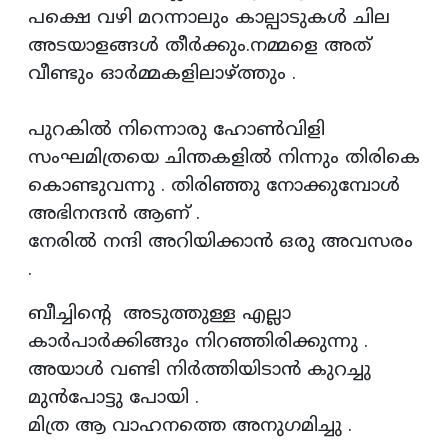
പക്ഷെ വഴി മറന്നാലും കാല്പാടുകൾ ചില
അടയാളങ്ങൾ തീർക്കും.നമ്മളെ അത്
വീണ്ടും ഓർമ്മകളിലാഴ്ത്തും .
പുറകിൽ നിന്നൊരു ഹോൺവിളി
സംഘമിത്രയെ ചിന്തകളിൽ നിന്നും തിരികെ
കൊണ്ടുവന്നു . തിരിഞ്ഞു നോക്കുമ്പോൾ
അഭിനന്ദൻ ആണ് .
നേരിൽ നന്ദി അറിയിക്കാൻ ഒരു അവസരം
.
ബീച്ചിന്റെ അടുത്തുള്ള എല്ലാ
കാർപാർക്കിങ്ങും നിറഞ്ഞിരിക്കുന്നു .
അയാൾ വണ്ടി നിർത്തിയിടാൻ കുറച്ചു
മുൻപോട്ടു പോയി .
മിത്ര ആ വാഹനത്തെ അനുഗമിച്ചു .