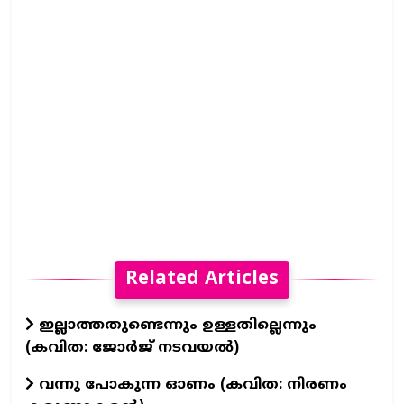
Related Articles
ഇല്ലാത്തതുണ്ടെന്നും ഉള്ളതില്ലെന്നും
(കവിത: ജോർജ് നടവയൽ)
വന്നു പോകുന്ന ഓണം (കവിത: നിരണം