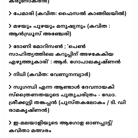
കരുണാകരൻ)
പേമാരി (കവിത: ഫൈസല്‍ കാങ്ങിലയില്‍)
മഴയും പുഴയും മനുഷ്യനും (കവിത :
ആൻഡ്രൂസ് അഞ്ചേരി)
ടോണി മോറിസൺ ; 'പെൺ
സാഹിത്യത്തിലെ കറുപ്പിന് അഴകേകിയ
എഴുത്തുകാരി' : ആർ. ഗോപാലകൃഷ്ണൻ
നിധി (കവിത: വേണുനമ്പ്യാർ)
സുഗന്ധി എന്ന ആണ്ടാള്‍ ദേവനായകി
സ്ത്രൈണതയുടെ പുതുചരിത്രം - ഡോ.
ശ്രീക്കുട്ടി തങ്കപ്പന്‍ (പുസ്തകലോകം / ടി. ഡി
രാമകൃഷ്ണന്‍)
ഇ-മലയാളിയുടെ ആഗോള ഓണപ്പാട്ട്/
കവിതാ മത്സരം