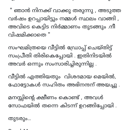
" ഞാൻ നിനക്ക് വാക്കു തരുന്നു , അടുത്ത
വർഷം ഉറപ്പായിട്ടും നമ്മൾ സ്ഥലം വാങ്ങി ,
അവിടെ കെട്ടിട നിർമ്മാണം തുടങ്ങും .നീ
വിഷമിക്കാതെ "
സംഘമിത്രയെ വീട്ടിൽ ഡ്രോപ്പ് ചെയ്തിട്ട്
സംപ്രീതി തിരികെപ്പോയി . ഇതിനിടയിൽ
അവർ ഒന്നും സംസാരിച്ചിരുന്നില്ല .
വീട്ടിൽ എത്തിയതും വിശദമായ മെയിൽ,
ഫോട്ടോകൾ സഹിതം അഭിനന്ദന് അയച്ചു .
മനസ്സിന്റെ ക്ഷീണം കൊണ്ട് , അവൾ
സോഫയിൽ തന്നെ കിടന്ന് ഉറങ്ങിപ്പോയി .
തുടരും...