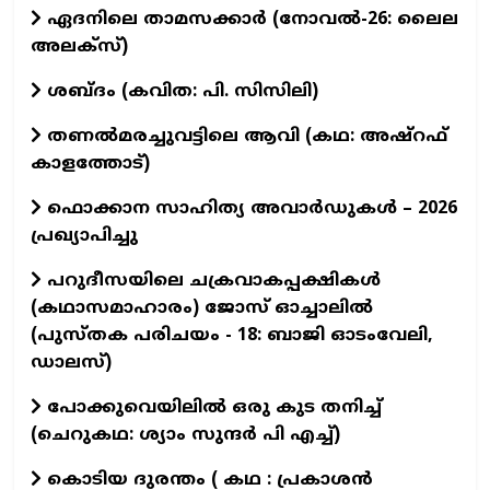
ഏദനിലെ താമസക്കാർ (നോവല്‍-26: ലൈല
അലക്‌സ്)
ശബ്ദം (കവിത: പി. സിസിലി)
തണൽമരച്ചുവട്ടിലെ ആവി (കഥ: അഷ്‌റഫ്
കാളത്തോട്)
ഫൊക്കാന സാഹിത്യ അവാർഡുകൾ – 2026
പ്രഖ്യാപിച്ചു
പറുദീസയിലെ ചക്രവാകപ്പക്ഷികൾ
(കഥാസമാഹാരം) ജോസ് ഓച്ചാലിൽ
(പുസ്തക പരിചയം - 18: ബാജി ഓടംവേലി,
ഡാലസ്)
പോക്കുവെയിലിൽ ഒരു കുട തനിച്ച്
(ചെറുകഥ: ശ്യാം സുന്ദര്‍ പി എച്ച്)
കൊടിയ ദുരന്തം ( കഥ : പ്രകാശൻ