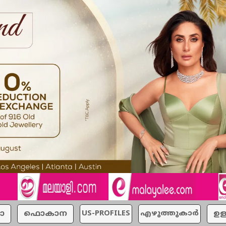
ാ
ഫൊകാന
US-PROFILES
എഴുത്തുകാര്‍
ഉള