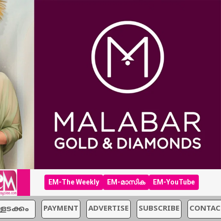
EM-The Weekly
EM-മാസിക
EM-YouTube
്ളടക്കം
PAYMENT
ADVERTISE
SUBSCRIBE
CONTAC