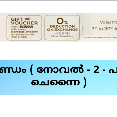
ഡം ( നോവൽ - 2 - പു
ചെന്നൈ )