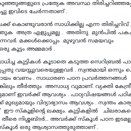
 കുഞ്ഞുങ്ങളുടെ പ്രത്യേക അവസ്ഥ തിരിച്ചറിഞ്ഞപ
ചു ഇവിടെ ചേർന്നതാണ് .
ക് കൊണ്ടുവരാൻ സാധിക്കില്ല എന്ന തിരിച്ചറിവ്
ത്തുക അത്ര എളുപ്പമല്ല . അതിനു മുൻപിൽ പകച്
വന്നവർ. മക്കൾക്കൊപ്പം മുഴുവൻ സമയവും
ഒരു കൂട്ടം അമ്മമാർ .
ിച്ച കുട്ടികൾ കൂടാതെ കടുത്ത സെറിബ്രല്‍ പാ
പ്പതു വയസ്സുവരെയുള്ളവർ . സ്വന്തമായി ഒന്നും ച
ഹായം വേണം . സാധാരണ പഠന പ്രവര്‍ത്തനങ്ങള്‍
ിലും തീർത്തും അസാധ്യ വുമാണ്. വ്യക്തി കേന്ദ്
ഇവർക്ക് ആവശ്യം . പാഠ്യവിഷയങ്ങള്‍ പഠിക്ക
ക് മുഖ്യമായും വിദ്യാഭ്യാസം ആവശ്യം . സ്വന്തം കാ
 സ്കൂളിന്റെ ലക്ഷ്യം. കുട്ടികളിൽ ചിലരാകട്
 തീരെ നിശ്ശബ്ദര്‍... അവര്‍ക്ക് സ്‌കൂള്‍ പഠന ഇടമല്
 സ്കൂൾ ഒരു ആശ്വാസത്തുരുത്താണ് .