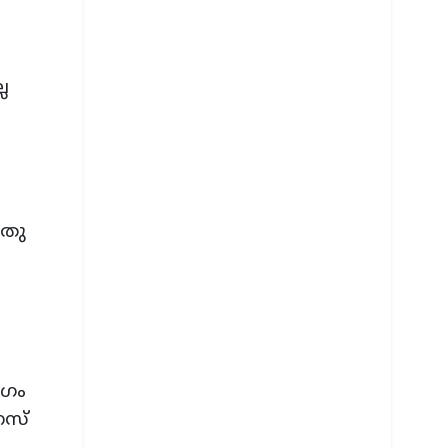
േ
നതു
ാഗം
നസ്