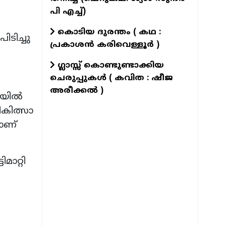
പി എച്ച്)
കൊടിയ ദുരന്തം ( കഥ :
ിടിച്ചു
പ്രകാശൻ കരിവെള്ളൂർ )
ഗ്ലാസ്സ് കൊണ്ടുണ്ടാക്കിയ
ചെരുപ്പുകൾ ( കവിത : ഷീജ
അരീക്കൽ )
ൃകയിൽ
കിത്സാ
ാണ്
മാറ്റി