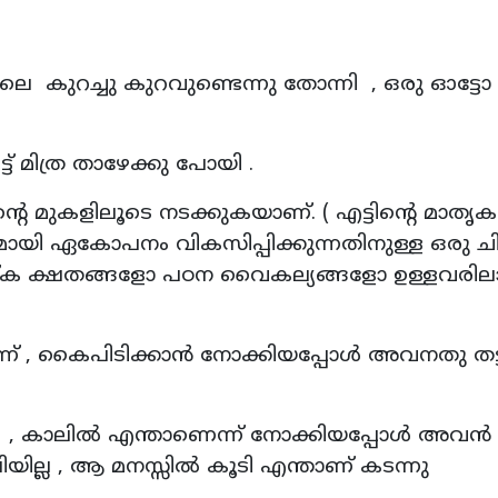
ിലെ കുറച്ചു കുറവുണ്ടെന്നു തോന്നി , ഒരു ഓട്ടോ പ
ട് മിത്ര താഴേക്കു പോയി .
റെ മുകളിലൂടെ നടക്കുകയാണ്. ( എട്ടിന്റെ മാത
യി ഏകോപനം വികസിപ്പിക്കുന്നതിനുള്ള ഒരു ചി
തിഷ്ക ക്ഷതങ്ങളോ പഠന വൈകല്യങ്ങളോ ഉള്ളവരില
)
്ന് , കൈപിടിക്കാൻ നോക്കിയപ്പോൾ അവനതു തട്ടി
തി , കാലിൽ എന്താണെന്ന് നോക്കിയപ്പോൾ അവൻ
ിയില്ല , ആ മനസ്സിൽ കൂടി എന്താണ് കടന്നു