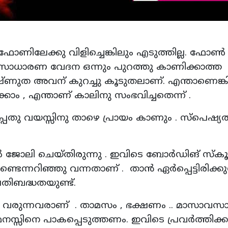
ഫോണിലേക്കു വിളിച്ചെങ്കിലും എടുത്തില്ല. ഫോൺ
 സുമേദ് സാധാരണ വേദന ഒന്നും പുറത്തു കാണിക്കാത്ത
്ണുത അവന് കുറച്ചു കൂടുതലാണ്. എന്താണെങ്ക
 , എന്താണ് കാലിനു സംഭവിച്ചതെന്ന് .
തു വയസ്സിനു താഴെ പ്രായം കാണും . സ്പെഷ്യ
ളിൽ ജോലി ചെയ്തിരുന്നു . ഇവിടെ ബോർഡിങ് സ്ക
ന്നറിഞ്ഞു വന്നതാണ് . താൻ ഏർപ്പെട്ടിരിക്കു
തിബദ്ധതയുണ്ട്.
നെ വരുന്നവരാണ് . താമസം , ഭക്ഷണം .. മാസാവസ
നസ്സിനെ പാകപ്പെടുത്തണം. ഇവിടെ പ്രവർത്തിക്കു