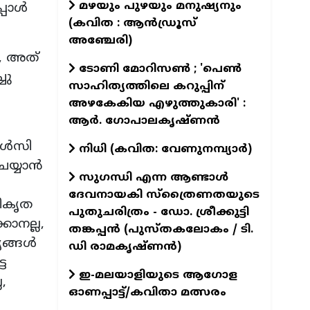
മഴയും പുഴയും മനുഷ്യനും
്പോൾ
(കവിത : ആൻഡ്രൂസ്
അഞ്ചേരി)
 , അത്
ടോണി മോറിസൺ ; 'പെൺ
ചു
സാഹിത്യത്തിലെ കറുപ്പിന്
അഴകേകിയ എഴുത്തുകാരി' :
ആർ. ഗോപാലകൃഷ്ണൻ
ള്‍സി
നിധി (കവിത: വേണുനമ്പ്യാർ)
െയ്യാൻ
സുഗന്ധി എന്ന ആണ്ടാള്‍
ദേവനായകി സ്ത്രൈണതയുടെ
രീകൃത
പുതുചരിത്രം - ഡോ. ശ്രീക്കുട്ടി
ാനല്ല,
തങ്കപ്പന്‍ (പുസ്തകലോകം / ടി.
ര്യങ്ങൾ
ഡി രാമകൃഷ്ണന്‍)
ടെ
ഇ-മലയാളിയുടെ ആഗോള
ല,
ഓണപ്പാട്ട്/കവിതാ മത്സരം