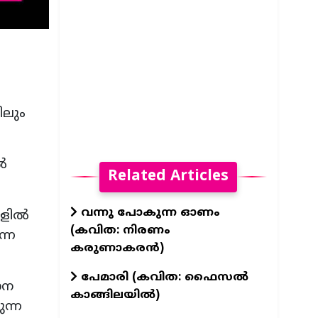
ിലും
ൽ
Related Articles
വന്നു പോകുന്ന ഓണം
ൂളിൽ
(കവിത: നിരണം
ന്ന
കരുണാകരൻ)
പേമാരി (കവിത: ഫൈസല്‍
ാന
കാങ്ങിലയില്‍)
ന്ന