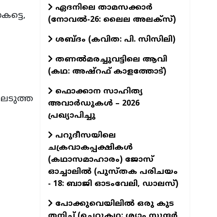
ഏദനിലെ താമസക്കാർ
കട്ടെ,
(നോവല്‍-26: ലൈല അലക്‌സ്)
ശബ്ദം (കവിത: പി. സിസിലി)
തണൽമരച്ചുവട്ടിലെ ആവി
(കഥ: അഷ്‌റഫ് കാളത്തോട്)
ഫൊക്കാന സാഹിത്യ
ലെടുത്ത
അവാർഡുകൾ – 2026
പ്രഖ്യാപിച്ചു
പറുദീസയിലെ
ചക്രവാകപ്പക്ഷികൾ
(കഥാസമാഹാരം) ജോസ്
ഓച്ചാലിൽ (പുസ്തക പരിചയം
- 18: ബാജി ഓടംവേലി, ഡാലസ്)
പോക്കുവെയിലിൽ ഒരു കുട
തനിച്ച് (ചെറുകഥ: ശ്യാം സുന്ദര്‍