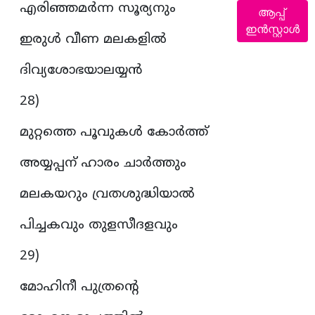
എരിഞ്ഞമർന്ന സൂര്യനും
ആപ്പ്
ഇൻസ്റ്റാൾ
ഇരുൾ വീണ മലകളിൽ
ദിവ്യശോഭയാലയ്യൻ
28)
മുറ്റത്തെ പൂവുകൾ കോർത്ത്
അയ്യപ്പന് ഹാരം ചാർത്തും
മലകയറും വ്രതശുദ്ധിയാൽ
പിച്ചകവും തുളസീദളവും
29)
മോഹിനീ പുത്രന്റെ