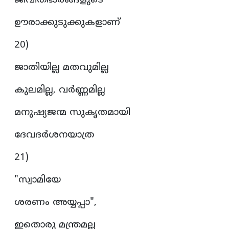
ജീവിതഭാരങ്ങളുടെ
ഊരാക്കുടുക്കുകളാണ്
20)
ജാതിയില്ല മതവുമില്ല
കുലമില്ല, വർണ്ണമില്ല
മനുഷ്യജന്മ സുകൃതമായി
ദേവദർശനയാത്ര
21)
"സ്വാമിയേ
ശരണം അയ്യപ്പാ",
ഇതൊരു മന്ത്രമല്ല