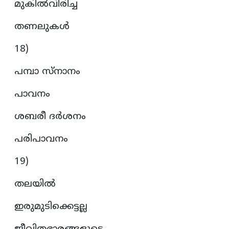
മുകിൽവിരിച്ച
തണലുകൾ
18)
പമ്പാ സ്നാനം
പാവനം
ശബരീ ദർശനം
പരിപാവനം
19)
തലയിൽ
ഇരുമുടിക്കെട്ടല്ല