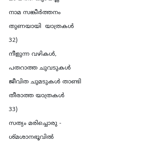
നാമ സങ്കീർത്തനം
തുണയായി യാത്രകൾ
32)
നീളുന്ന വഴികൾ,
പതറാത്ത ചുവടുകൾ
ജീവിത ചുമടുകൾ താണ്ടി
തീരാത്ത യാത്രകൾ
33)
സത്യം മരിച്ചൊരു -
ശ്മശാനഭൂവിൽ