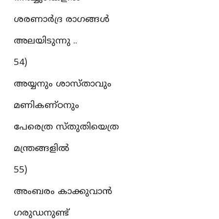
ശരണാർദ്ര രാഗങ്ങൾ
അലയിടുന്നു ..
54)
അയ്യനും ശാസ്താവും
മണികണ്ഠനും
പേരെത്ര സ്തുതിയെത്ര
മന്ത്രങ്ങളിൽ
55)
അംബരം കാക്കുവാൻ
ഗരുഡനുണ്ട്