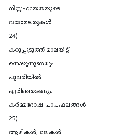
നിസ്സഹായതയുടെ
വാടാമലരുകൾ
24)
കറുപ്പുടുത്ത് മാലയിട്ട്
തൊഴുതുണരും
പുലരിയിൽ
എരിഞ്ഞടങ്ങും
കർമ്മദോഷ പാപഫലങ്ങൾ
25)
ആഴികൾ, മലകൾ