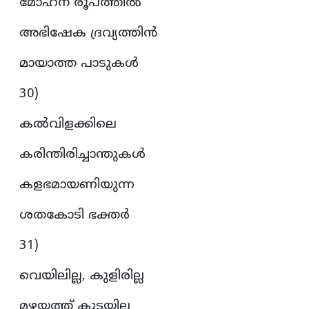
മോഹന രൂപത്തിൽ
അഭിഷേക ദ്രവ്യത്തിൻ
മായാത്ത പാടുകൾ
30)
കൽവിളക്കിലെ
കരിന്തിരിച്ചാന്തുകൾ
കളഭമായണിയുന്ന
ശതകോടി ഭക്തർ
31)
വെയിലില്ല, കുളിരില്ല
മഴയത്ത് കുടയില്ല