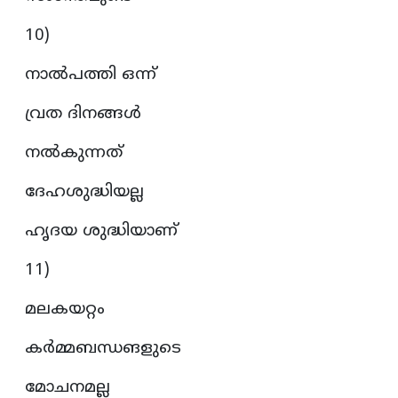
10)
നാൽപത്തി ഒന്ന്
വ്രത ദിനങ്ങൾ
നൽകുന്നത്
ദേഹശുദ്ധിയല്ല
ഹൃദയ ശുദ്ധിയാണ്
11)
മലകയറ്റം
കർമ്മബന്ധങളുടെ
മോചനമല്ല