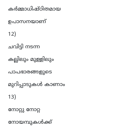
കർമ്മാധിഷ്ഠിതമായ
ഉപാസനയാണ്
12)
ചവിട്ടി നടന്ന
കല്ലിലും മുള്ളിലും
പാപഭാരങ്ങളുടെ
മുറിപ്പാടുകൾ കാണാം
13)
നോറ്റു നോറ്റ
നോയമ്പുകൾക്ക്