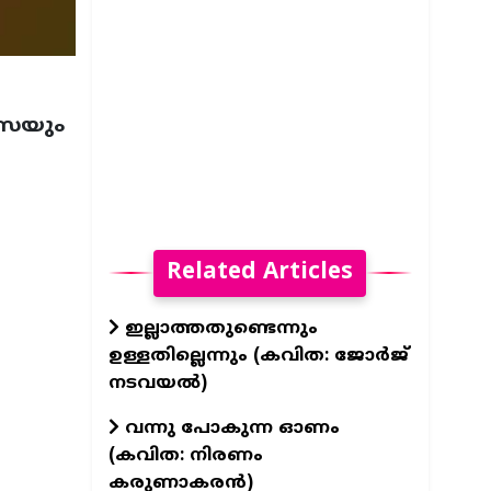
ശംസയും
..
Related Articles
ഇല്ലാത്തതുണ്ടെന്നും
ഉള്ളതില്ലെന്നും (കവിത: ജോർജ്
...
നടവയൽ)
വന്നു പോകുന്ന ഓണം
(കവിത: നിരണം
.
കരുണാകരൻ)