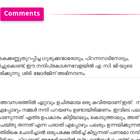
Comments
ക്കണ്ണുതുറപ്പിച്ച ഗുരുക്കന്മാരോടും, പിറന്നനാടിനോടും,
പ്പിച്ചുകൊണ്ട്, ഈ നന്ദിപ്രകാശനവേളയിൽ എ .സി. ജി യുടെ
ുന്നു. ശ്രി. ജോർജിന് അഭിനന്ദനം.
ആ അവസരത്തിൽ ഏറ്റവും ഉചിതമായ ഒരു കവിതയാണ് ഇത്. . നമ
പ്പോഴും നമ്മൾ നന്ദി പറയണം ഉണ്ടായിരിക്കണം. ഇവിടെ പലപ
 കാണുന്നത്. എത്ര ഉപകാരം കിട്ടിയാലും, കൊടുത്താലും, അത
െയ്തു തന്നത് എന്ന പരാതി എപ്പോഴും പലരും ഉന്നയിക്കുന്നത
െ ചോദിച്ചാൽ ഒരുപക്ഷേ തിരിച്ച് കിട്ടുന്നത് പണമോ നന്
ിക്കും കിട്ടുന്നത്. അമേരിക്കയിൽ സ്പോൺസർ ചെയ്ത് കഷ്ടപ്പെ