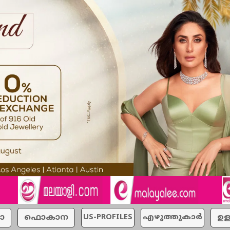
ാ
ഫൊകാന
US-PROFILES
എഴുത്തുകാര്‍
ഉള