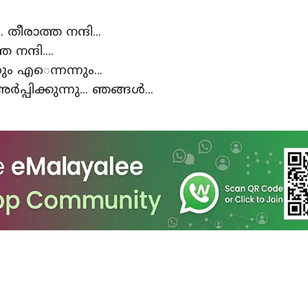
 ധര്‍മ്മങ്ങളോടെും....
ിക്കുന്നു നന്ദി.. തീരാത്ത നന്ദി.
 നിറവേറ്റാനാകാത്ത നന്ദി....
രാധ്യരെ.... ഇന്നും എെന്നന്ന
പ്പിക്കുന്നു... ഞങ്ങള്‍...