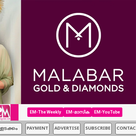
EM-The Weekly
EM-മാസിക
EM-YouTube
്ളടക്കം
PAYMENT
ADVERTISE
SUBSCRIBE
CONTAC