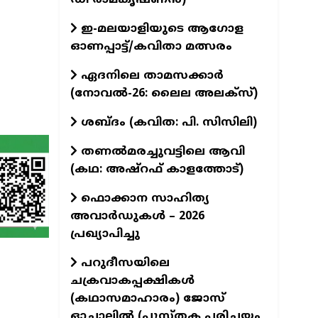
ഇ-മലയാളിയുടെ ആഗോള
..
ഓണപ്പാട്ട്/കവിതാ മത്സരം
ും...
ഏദനിലെ താമസക്കാർ
(നോവല്‍-26: ലൈല അലക്‌സ്)
ശബ്ദം (കവിത: പി. സിസിലി)
തണൽമരച്ചുവട്ടിലെ ആവി
(കഥ: അഷ്‌റഫ് കാളത്തോട്)
ഫൊക്കാന സാഹിത്യ
അവാർഡുകൾ – 2026
പ്രഖ്യാപിച്ചു
പറുദീസയിലെ
ചക്രവാകപ്പക്ഷികൾ
(കഥാസമാഹാരം) ജോസ്
ഓച്ചാലിൽ (പുസ്തക പരിചയം