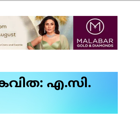
 (കവിത: എ.സി.