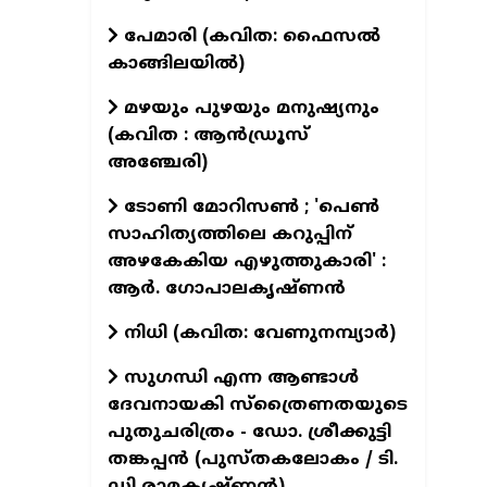
പേമാരി (കവിത: ഫൈസല്‍
...
കാങ്ങിലയില്‍)
മഴയും പുഴയും മനുഷ്യനും
.
(കവിത : ആൻഡ്രൂസ്
അഞ്ചേരി)
..
ടോണി മോറിസൺ ; 'പെൺ
ി....
സാഹിത്യത്തിലെ കറുപ്പിന്
അഴകേകിയ എഴുത്തുകാരി' :
ആർ. ഗോപാലകൃഷ്ണൻ
..
നിധി (കവിത: വേണുനമ്പ്യാർ)
...
സുഗന്ധി എന്ന ആണ്ടാള്‍
ദേവനായകി സ്ത്രൈണതയുടെ
പുതുചരിത്രം - ഡോ. ശ്രീക്കുട്ടി
തങ്കപ്പന്‍ (പുസ്തകലോകം / ടി.
ഡി രാമകൃഷ്ണന്‍)