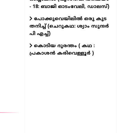
- 18: ബാജി ഓടംവേലി, ഡാലസ്)
പോക്കുവെയിലിൽ ഒരു കുട
തനിച്ച് (ചെറുകഥ: ശ്യാം സുന്ദര്‍
പി എച്ച്)
കൊടിയ ദുരന്തം ( കഥ :
പ്രകാശൻ കരിവെള്ളൂർ )