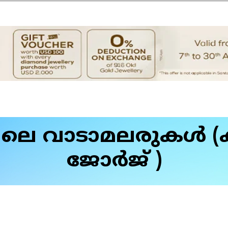
്തിലെ വാടാമലരുകള്‍
ജോര്‍ജ് )