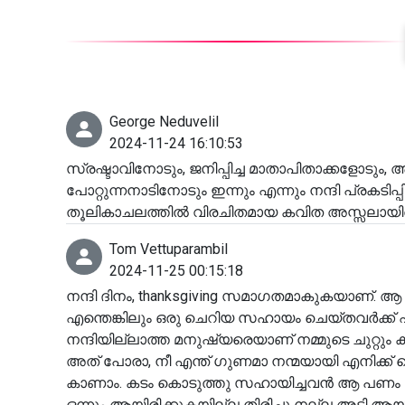
George Neduvelil
2024-11-24 16:10:53
സ്രഷ്ടാവിനോടും, ജനിപ്പിച്ച മാതാപിതാക്കളോടും, അക
പോറ്റുന്നനാടിനോടും ഇന്നും എന്നും നന്ദി പ്രകടി
തൂലികാചലത്തിൽ വിരചിതമായ കവിത അസ്സലായിരിക്ക
Tom Vettuparambil
2024-11-25 00:15:18
നന്ദി ദിനം, thanksgiving സമാഗതമാകുകയാണ്. 
എന്തെങ്കിലും ഒരു ചെറിയ സഹായം ചെയ്തവർക്ക് എ
നന്ദിയില്ലാത്ത മനുഷ്യരെയാണ് നമ്മുടെ ചുറ്റും
അത് പോരാ, നീ എന്ത് ഗുണമാ നന്മയായി എനിക്ക് ച
കാണാം. കടം കൊടുത്തു സഹായിച്ചവൻ ആ പണം തിരിക
ഒന്നും ആയിരിക്കുകയില്ല തിരിച്ചു നല്ല അടി ആയിര