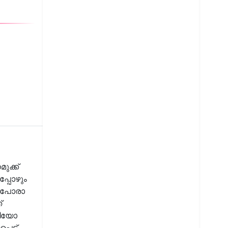
ുക്ക്
്പോഴും
് പോരാ
്
ദിയോ
ട്ട്,