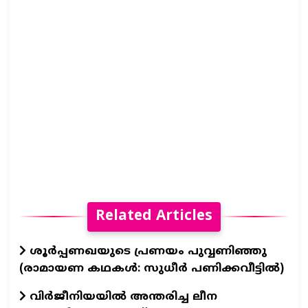
Related Articles
ശൂർപ്പണഖയുടെ പ്രണയം പുവ്വണിഞ്ഞു
(രാമായണ കഥകൾ: സുധീർ പണിക്കവീട്ടിൽ)
വിര്‍ജീനിയയില്‍ അന്തരിച്ച ലീന