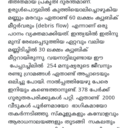
ഭീതിതമായ പ്രകൃതി ദുരന്തമാണ്.
ഉരുൾപൊട്ടലിൽ കുത്തിയൊലിച്ചൊഴുകിയ
മണ്ണും മരവും ഏതാണ്ട് 60 ലക്ഷം ക്യുബിക്
മീറ്റർവരും (debris flow) എന്നാണ് ഒരു
പഠനം വ്യക്തമാക്കിയത്. ഇന്ത്യയിൽ ഇതിനു
മുമ്പ്‌ രേഖപ്പെടുത്തിയ ഏറ്റവും വലിയ
മണ്ണിടിച്ചിൽ 30 ലക്ഷം ക്യുബിക്
മീറ്ററായിരുന്നു. വയനാട്ടിലുണ്ടായ ഈ
പേപ്പാച്ചിലിൽ 254 മനുഷ്യരുടെ ജീവനും
രണ്ടു ഗ്രാമങ്ങൾ ഏതാണ്ട് അപ്പാടെയും
ഒലിച്ചു പോയി. നാൽപ്പത്തിയേഴു പേരെ
ഇനിയും കണ്ടെത്താനുണ്ട്. 378 പേർക്ക്
ഗുരുതരപരിക്കുകൾ പറ്റി. ഏതാണ്ട് 2000
വീടുകൾ പൂർണമായോ ഭാഗികമായോ
തകർന്നടിഞ്ഞു. സ്‌കൂളുകളും കമ്പോളവും
ആരാധനാലയങ്ങളും തുടങ്ങി സകലതും