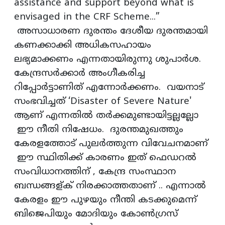
assistance and support beyond what is
envisaged in the CRF Scheme...”
അസാധാരണ ദുരന്തം ദേശീയ ദുരന്തമായി
കണക്കാക്കി അധികസഹായം
ലഭ്യമാക്കണം എന്നതായിരുന്നു ശുപാർശ.
കേന്ദ്രസർക്കാർ അംഗീകരിച്ച
റിപ്പോർട്ടാണിത് എന്നോർക്കണം. വയനാട്
സംഭവിച്ചത് ‘Disaster of Severe Nature'
ആണ് എന്നതിൽ തർക്കമുണ്ടായിട്ടല്ലല്ലോ
ഈ നീതി നിഷേധം. ദുരന്തമുഖത്തും
കേരളത്തോട് പുലർത്തുന്ന വിവേചനമാണ്
ഈ സ്ഥിതിക്ക്‌ കാരണം ഇത് ഫെഡറൽ
സംവിധാനത്തിന് , കേന്ദ്ര സംസ്ഥാന
ബന്ധങ്ങള്ക് നിരക്കാത്തതാണ് .. എന്നാൽ
കേരളം ഈ പുഴയും നീന്തി കടക്കുമെന്ന്
ബിജെപിയും മോദിയും കോൺഗ്രസ്