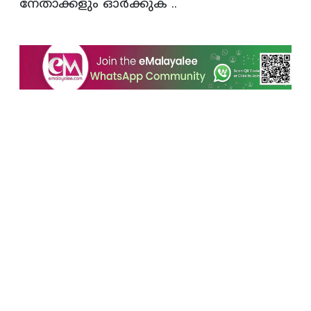
നേതാക്കളും ഓർക്കുക ..