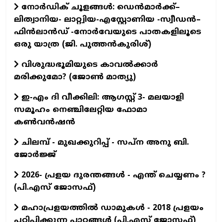
നോർഡിക് ചൂളങ്ങൾ: ഡെൻമാർക്ക്–
ലിത്വാനിയ- ലാറ്റ്വിയ-എസ്റ്റോണിയ -സ്വീഡൻ–
ഫിൻലാൻഡ് -നോർവേയുടെ പാതകളിലൂടെ
ഒരു യാത്ര (ജി. പുത്തൻകുരിശ്)
വിശുദ്ധഭൂമിയുടെ കാവല്‍ക്കാര്‍
മരിക്കുമോ? (ജോണ്‍ മാത്യു)
ഇ-എം ദി വീക്കിലി: ആഗസ്റ്റ് 3- മലയാളി
സമൂഹം നെഞ്ചിലേറ്റിയ ഫോമാ
കൺവൻഷൻ
ചിലമ്പ് - മുഖക്കുറിപ്പ് - സപ്ന അനു ബി.
ജോർജ്ജ്
2026- പ്രളയ ദുരന്തങ്ങള്‍ - എന്ത് ചെയ്യണം ?
(പി.എസ് ജോസഫ്‌)
മഹാപ്രളയത്തില്‍ ഡാമുകള്‍ - 2018 പ്രളയം
പഠിപ്പിക്കുന്ന പാഠങ്ങള്‍ (പി.എസ് ജോസഫ്‌)