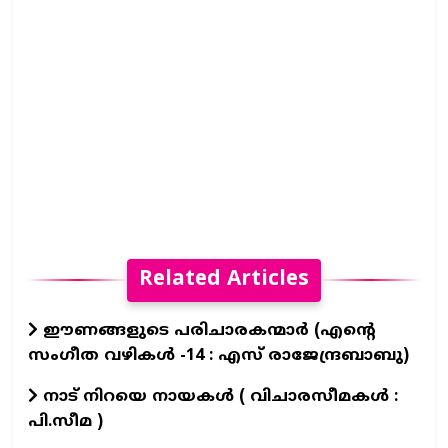
Related Articles
ഈണങ്ങളുടെ പരിചാരകന്മാര്‍ (എന്‍റെ
സംഗീത വഴികള്‍ -14 : എസ് രാജേന്ദ്രബാബു)
നാട് നിറയെ നായകൾ ( വിചാരസീമകൾ :
പി.സീമ )