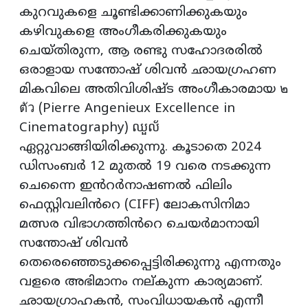
കുറവുകളെ ചൂണ്ടിക്കാണിക്കുകയും
കഴിവുകളെ അംഗീകരിക്കുകയും
ചെയ്‌തിരുന്ന, ആ രണ്ടു സഹോദരരിൽ
ഒരാളായ സന്തോഷ് ശിവൻ ഛായഗ്രഹണ
മികവിലെ അതിവിശിഷ്ട അംഗീകാരമായ ๒
ตัว (Pierre Angenieux Excellence in
Cinematography) ឈួល័
ഏറ്റുവാങ്ങിയിരിക്കുന്നു. കൂടാതെ 2024
ഡിസംബർ 12 മുതൽ 19 വരെ നടക്കുന്ന
ചെന്നൈ ഇൻറർനാഷണൽ ഫിലിം
ഫെസ്റ്റിവലിൻറെ (CIFF) ലോകസിനിമാ
മത്സര വിഭാഗത്തിൻറെ ചെയർമാനായി
സന്തോഷ് ശിവൻ
തെരെഞ്ഞെടുക്കപ്പെട്ടിരിക്കുന്നു എന്നതും
വളരെ അഭിമാനം നല്‌കുന്ന കാര്യമാണ്.
ഛായഗ്രാഹകൻ, സംവിധായകൻ എന്നീ