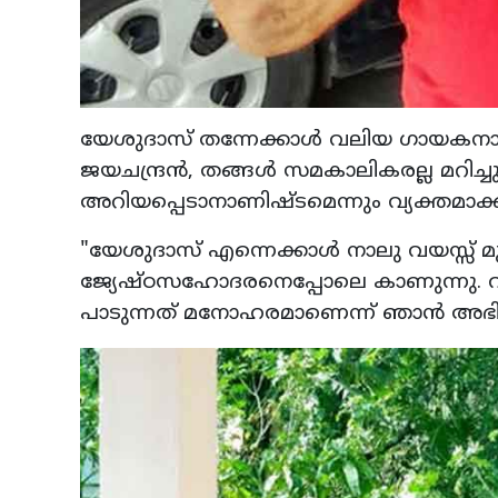
യേശുദാസ് തന്നേക്കാൾ വലിയ ഗായകനാണ
ജയചന്ദ്രൻ, തങ്ങൾ സമകാലികരല്ല മറിച
അറിയപ്പെടാനാണിഷ്ടമെന്നും വ്യക്തമാക്കാ
"യേശുദാസ് എന്നെക്കാൾ നാലു വയസ്സ്
ജ്യേഷ്ഠസഹോദരനെപ്പോലെ കാണുന്നു. 
പാടുന്നത് മനോഹരമാണെന്ന് ഞാൻ അഭിപ്രാ