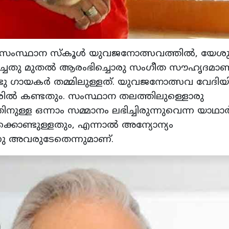
ന്ന സംസ്ഥാന സ്‌കൂൾ യുവജനോത്സവത്തിൽ, യേശ
ിച്ചതു മുതൽ ആരംഭിച്ചൊരു സംഗീത സൗഹൃദമാണ
്ടു ഗായകർ തമ്മിലുള്ളത്. യുവജനോത്സവ വേദി
ിൽ കണ്ടതും. സംസ്ഥാന തലത്തിലുള്ളൊരു
്ള ഒന്നാം സമ്മാനം ലഭിച്ചിരുന്നുവെന്ന യാഥാർത
തിക്കൊണ്ടുള്ളതും, എന്നാൽ അന്യോന്യം
ു അവരുടേതെന്നുമാണ്.