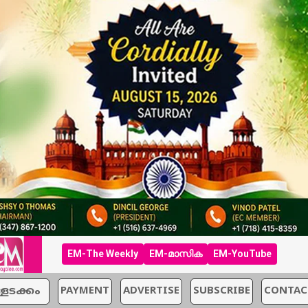
EM-The Weekly
EM-മാസിക
EM-YouTube
്ളടക്കം
PAYMENT
ADVERTISE
SUBSCRIBE
CONTAC