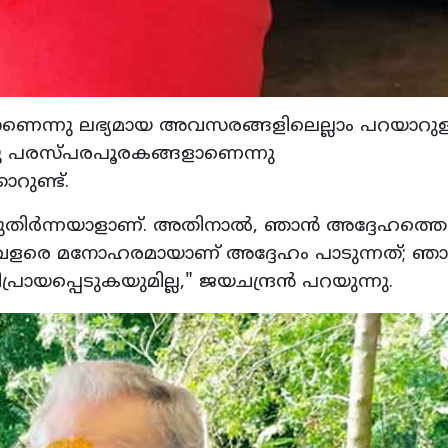
െന്നു ലഭ്യമായ അവസരങ്ങളിലെല്ലാം പറയാറുള
്ചു പരസ്പരപൂരകങ്ങളാണെന്നു
റുണ്ട്.
 മുതിർന്നയാളാണ്. അതിനാൽ, ഞാൻ അദ്ദേഹത്തെ
വളരെ മനോഹരമായാണ് അദ്ദേഹം പാടുന്നത്; ഞ
യപ്പെടുകയുമില്ല," ജയചന്ദ്രൻ പറയുന്നു.