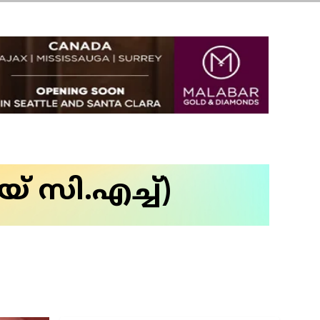
 സി.എച്ച്)