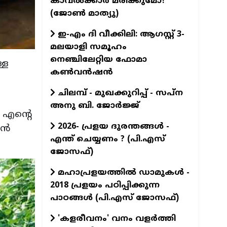
കാവല്‍ക്കാര്‍ മരിക്കുമോ?
(ജോണ്‍ മാത്യു)
ഇ-എം ദി വീക്കിലി: ആഗസ്റ്റ് 3-
മലയാളി സമൂഹം
നെഞ്ചിലേറ്റിയ ഫോമാ
്ള
കൺവൻഷൻ
ചിലമ്പ് - മുഖക്കുറിപ്പ് - സപ്ന
അനു ബി. ജോർജ്ജ്
 എൻ്റെ
2026- പ്രളയ ദുരന്തങ്ങള്‍ -
ാൻ
എന്ത് ചെയ്യണം ? (പി.എസ്
ജോസഫ്‌)
മഹാപ്രളയത്തില്‍ ഡാമുകള്‍ -
2018 പ്രളയം പഠിപ്പിക്കുന്ന
പാഠങ്ങള്‍ (പി.എസ് ജോസഫ്‌)
'കളരീവനം' വനം വളര്‍ത്തി