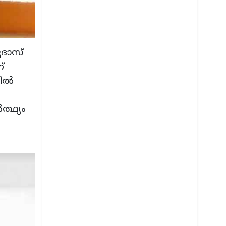
ുദാസ്
്
യിൽ
്ഥ്യം