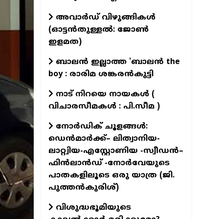
അവാർഡ് വിഴുങ്ങികൾ
(ഓട്ടൻതുള്ളൽ: ജോൺ
ഇളമത)
ബാലൻ ഇല്ലാത്ത 'ബാലൻ the
boy : രാരിമ ശങ്കരൻകുട്ടി
നാട് നിറയെ നായകൾ (
വിചാരസീമകൾ : പി.സീമ )
നോർഡിക് ചൂളങ്ങൾ:
ഡെൻമാർക്ക്– ലിത്വാനിയ-
ലാറ്റ്വിയ-എസ്റ്റോണിയ -സ്വീഡൻ–
ഫിൻലാൻഡ് -നോർവേയുടെ
പാതകളിലൂടെ ഒരു യാത്ര (ജി.
പുത്തൻകുരിശ്)
വിശുദ്ധഭൂമിയുടെ