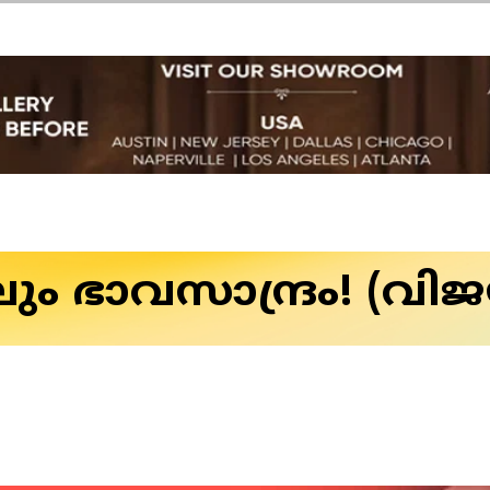
ഭാവസാന്ദ്രം! (വിജയ്