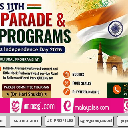
ാ
ഫൊകാന
US-PROFILES
എഴുത്തുകാര്‍
ഉള