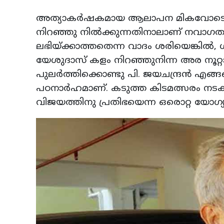
അത്യാകർഷകമായ ആലാപന മികവോടെ കെ.
നിറഞ്ഞു നിൽക്കുന്നതിനാലാണ് നവാഗത
ലഭിയ്ക്കാത്തതെന്ന വാദം ശരിയെങ്കിൽ, 
യേശുദാസ് കളം നിറഞ്ഞുനിന്ന അര നൂറ്റ
പുലർത്തിക്കൊണ്ടു പി. ജയചന്ദ്രൻ എങ്ങന
പഠനാർഹമാണ്. കടുത്ത കിടമത്സരം നടക്ക
വിജയത്തിനു പ്രതിഭയെന്ന ഒരൊറ്റ യോഗ്