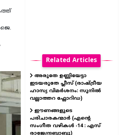
്ത്
.ജെ.
ം
Related Articles
അരുതേ ഉണ്ണിയേട്ടാ
ഇടയരുതേ പ്ലീസ് (രാഷ്ട്രീയ
ഹാസ്യ വിമർശനം: സുനിൽ
വല്ലാത്തറ ഫ്ലോറിഡ)
ഈണങ്ങളുടെ
പരിചാരകന്മാര്‍ (എന്‍റെ
സംഗീത വഴികള്‍ -14 : എസ്
രാജേന്ദ്രബാബു)