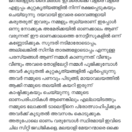
ജനങ്ങളുടെ ദൈവങ്ങൾ. ഇവരൊക്കെ വളരെ വളരെ
എളുപ്പം കുറ്റകൃത്യങ്ങളിൽ നിന്ന് രക്ഷപ്പെടുകയും
ചെയ്യുന്നു. ദയവായി ഇവരെ ദൈവങ്ങളായി
കരുതരുത്. ഇവരും നമ്മളും തുല്യരാണ്. ഇപ്പോൾ
ഒന്നു നോക്കുക അമേരിക്കയിൽ ഓണക്കാലം ആണ്
വരുന്നത്. ഈ ഓണക്കാലത്തെ നോട്ടീസുകളിൽ ഒന്ന്
കണ്ണോടിക്കുക. സുന്ദരി നടിമാരോടൊപ്പം,
അല്ലെങ്കിൽ സിനിമ താരങ്ങളോടൊപ്പം എന്നുള്ള
പരസ്യങ്ങൾ ആണ് നമ്മൾ കാണുന്നത്. വീണ്ടും
വീണ്ടും അവരെ തോളിലേറ്റി നമ്മൾ പൂജിക്കുമ്പോൾ
അവർ കൂടുതൽ കുറ്റകൃത്യങ്ങളിൽ ഏർപ്പെടുന്നു.
അവർ നമ്മുടെ പണവും പിടുങ്ങി, മായാവലയത്തിൽ
ആക്കി നമ്മുടെ തലയിൽ കയറി ഇരുന്ന്
കാഷ്ഠിക്കുകയും ചെയ്യുന്നു. നമ്മുടെ
ഓണപരിപാടികൾ ആണെങ്കിലും എല്ലായിടത്തും
നമ്മുടെ ലോക്കൽ ടാലെന്റിനെ പ്രോത്സാഹിപ്പിക്കുക
അവർക്ക് കൂടുതൽ അവസരം കൊടുക്കുക.
അതുപോലെ ഓണം വരുമ്പോൾ സ്ഥിരമായി ഇവിടെ
ചില സിറ്റി ജഡ്ജികളെ, മലയാളി മേയറന്മാരെ ഒക്കെ