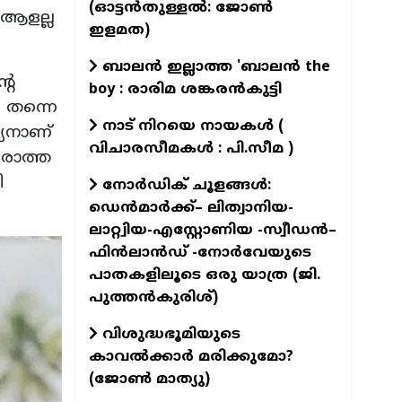
(ഓട്ടൻതുള്ളൽ: ജോൺ
 ആളല്ല
ഇളമത)
ബാലൻ ഇല്ലാത്ത 'ബാലൻ the
റെ
boy : രാരിമ ശങ്കരൻകുട്ടി
െ തന്നെ
നാട് നിറയെ നായകൾ (
യനാണ്
വിചാരസീമകൾ : പി.സീമ )
േരാത്ത
ി
നോർഡിക് ചൂളങ്ങൾ:
ഡെൻമാർക്ക്– ലിത്വാനിയ-
ലാറ്റ്വിയ-എസ്റ്റോണിയ -സ്വീഡൻ–
ഫിൻലാൻഡ് -നോർവേയുടെ
പാതകളിലൂടെ ഒരു യാത്ര (ജി.
പുത്തൻകുരിശ്)
വിശുദ്ധഭൂമിയുടെ
കാവല്‍ക്കാര്‍ മരിക്കുമോ?
(ജോണ്‍ മാത്യു)