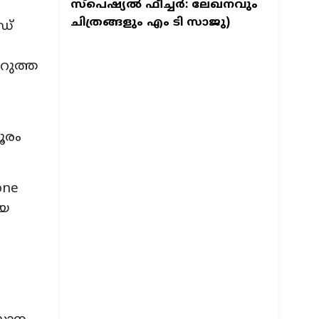
സ്പെഷ്യല്‍ ഫീച്ചര്‍: ലേഖനവും
ചിത്രങ്ങളും എം ടി സാജു)
ഡ്
കറുത്ത
ൂരം
one
ിയ