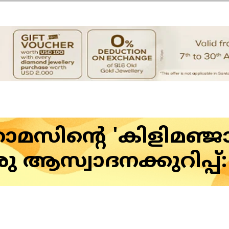
മസിന്റെ 'കിളിമഞ്ജ
ഒരു ആസ്വാദനക്കുറിപ്പ