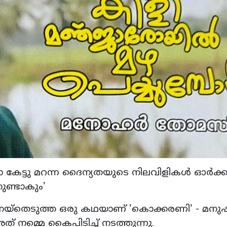
ോ കേട്ടു മറന്ന ദൈന്യതയുടെ നിലവിളികള്‍ ഓര്‍ക
നുണ്ടാകും'
് നെയ്‌തെടുത്ത ഒരു കഥയാണ് 'കൊക്കരണി' - മനുഷ
് നമ്മെ കൈപിടിച്ച് നടത്തുന്നു.