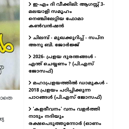
ഇ-എം ദി വീക്കിലി: ആഗസ്റ്റ് 3-
മലയാളി സമൂഹം
നെഞ്ചിലേറ്റിയ ഫോമാ
കൺവൻഷൻ
ചിലമ്പ് - മുഖക്കുറിപ്പ് - സപ്ന
അനു ബി. ജോർജ്ജ്
2026- പ്രളയ ദുരന്തങ്ങള്‍ -
എന്ത് ചെയ്യണം ? (പി.എസ്
ജോസഫ്‌)
മഹാപ്രളയത്തില്‍ ഡാമുകള്‍ -
2018 പ്രളയം പഠിപ്പിക്കുന്ന
പാഠങ്ങള്‍ (പി.എസ് ജോസഫ്‌)
്കാതെ
'കളരീവനം' വനം വളര്‍ത്തി
നാടും നദിയും
്യ
രക്ഷപെടുത്തുന്നോര്‍ (ഓണം