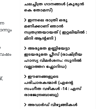
ചലച്ചിത്ര ഗാനങ്ങൾ (കുര്യൻ
കെ തോമസ്)
ഇന്നലെ രാത്രി ഒരു
്ന
മണിക്കാണ് ഞാൻ
ന്നും
സ്വതന്ത്രയായത് ( ഇറ്റലിയിൽ :
മിനി ആന്റണി )
െ
അരുതേ ഉണ്ണിയേട്ടാ
 വേഷം
ഇടയരുതേ പ്ലീസ് (രാഷ്ട്രീയ
ഹാസ്യ വിമർശനം: സുനിൽ
വല്ലാത്തറ ഫ്ലോറിഡ)
ഈണങ്ങളുടെ
്,
പരിചാരകന്മാര്‍ (എന്‍റെ
സംഗീത വഴികള്‍ -14 : എസ്
രാജേന്ദ്രബാബു)
അവാർഡ് വിഴുങ്ങികൾ