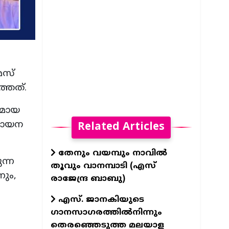
മസ്
്തത്.
തമായ
 വായന
Related Articles
തേനും വയമ്പും നാവിൽ
ന്ന
തൂവും വാനമ്പാടി (എസ്
ും,
രാജേന്ദ്ര ബാബു)
എസ്. ജാനകിയുടെ
ഗാനസാഗരത്തിൽനിന്നും
തെരഞ്ഞെടുത്ത മലയാള