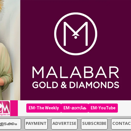
EM-The Weekly
EM-മാസിക
EM-YouTube
്ളടക്കം
PAYMENT
ADVERTISE
SUBSCRIBE
CONTAC