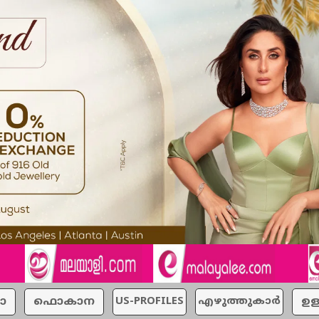
ാ
ഫൊകാന
US-PROFILES
എഴുത്തുകാര്‍
ഉള