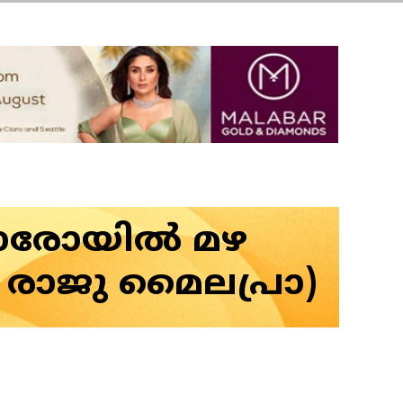
ാരോയില്‍ മഴ
്: രാജു മൈലപ്രാ)