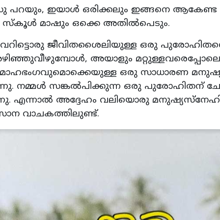
മനസു പറയും, ഇയാള്‍ ഒരിക്കലും ഇങ്ങനെ ആകേണ്ട
 സ്‌കൂള്‍ മാഷും ഒക്കെ അതില്‍പെടും.
വേറിട്ടൊരു ജീവിതശൈലിയുള്ള ഒരു പുരോഹിതന്
അഴിഞ്ഞുവീഴുമ്പോള്‍, അയാളും മറ്റുള്ളവരെപ്പോല
ം, മോഹഭംഗവുമൊക്കെയുള്ള ഒരു സാധാരണ മനുഷ്
ുന്നു. നമ്മള്‍ സങ്കല്‍പിക്കുന്ന ഒരു പുരോഹിതന് ച
്ടുന്നു. എന്നാല്‍ അദ്ദേഹം വലിയൊരു മനുഷ്യസ്‌നേഹ
ാന വാചകത്തിലുണ്ട്.