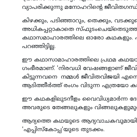
വ്യാപരിക്കുന്നു മനോഹറിന്റെ ജീവിതഗന്
കിഴക്കും, പടിഞ്ഞാറും, തെക്കും, വടക്കുമ
അധികപ്പറ്റാകാതെ സ്ഫുടംചെയ്‌തെടുത്തത
കഥാസമാഹാരത്തിലെ ഓരോ കഥകളും. പറയേണ
പറഞ്ഞിട്ടില്ല.
ഈ കഥാസാമാഹാരത്തിലെ പ്രഥമ കഥയായ
ഗംഭീരമാണ്. 'നിരവധി വേഷങ്ങളാണ് ജീവിതത
കിട്ടുന്നവനെ നമ്മള്‍ ജീവിതവിജയി എന
ആടിത്തീര്‍ത്ത് രംഗം വിടുന്ന എത്രയോ കഥ
ഈ കഥകളിലുടനീളം വൈവിധ്യമാര്‍ന്ന ദേശക്
അവരുടെ തേങ്ങലുകളും വിങ്ങലുകളുമുണ്
ആദ്യത്തെ കഥയുടെ ആദ്യവാചകവുമായി ചേ
'എപ്പിസ്‌കോപ്പ'യുടെ തുടക്കം.