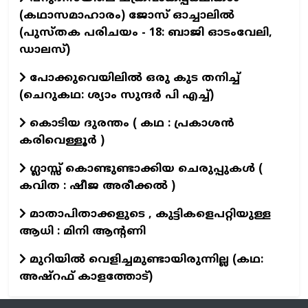
(കഥാസമാഹാരം) ജോസ് ഓച്ചാലിൽ
(പുസ്തക പരിചയം - 18: ബാജി ഓടംവേലി,
ഡാലസ്)
പോക്കുവെയിലിൽ ഒരു കുട തനിച്ച്
(ചെറുകഥ: ശ്യാം സുന്ദര്‍ പി എച്ച്)
കൊടിയ ദുരന്തം ( കഥ : പ്രകാശൻ
കരിവെള്ളൂർ )
ഗ്ലാസ്സ് കൊണ്ടുണ്ടാക്കിയ ചെരുപ്പുകൾ (
കവിത : ഷീജ അരീക്കൽ )
മാതാപിതാക്കളുടെ , കുട്ടികളെപറ്റിയുള്ള
ആധി : മിനി ആന്റണി
മുറിയിൽ വെളിച്ചമുണ്ടായിരുന്നില്ല (കഥ:
അഷ്റഫ് കാളത്തോട്)