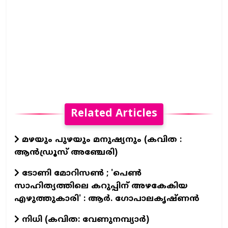
Related Articles
മഴയും പുഴയും മനുഷ്യനും (കവിത :
ആൻഡ്രൂസ് അഞ്ചേരി)
ടോണി മോറിസൺ ; 'പെൺ
സാഹിത്യത്തിലെ കറുപ്പിന് അഴകേകിയ
എഴുത്തുകാരി' : ആർ. ഗോപാലകൃഷ്ണൻ
നിധി (കവിത: വേണുനമ്പ്യാർ)