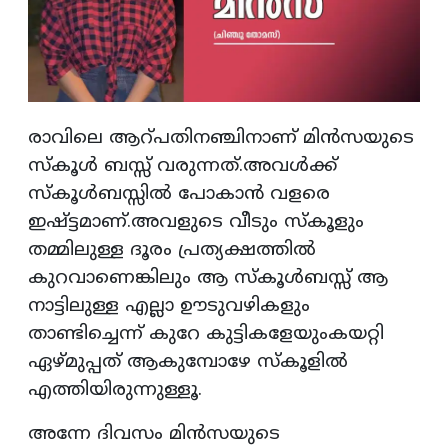
രാവിലെ ആറ്‌പതിനഞ്ചിനാണ്‌ മിൻസയുടെ
സ്കൂൾ ബസ്സ് വരുന്നത്.അവൾക്ക്
സ്കൂൾബസ്സിൽ പോകാൻ വളരെ
ഇഷ്ട്ടമാണ്.അവളുടെ വീടും സ്കൂളും
തമ്മിലുള്ള ദൂരം പ്രത്യക്ഷത്തിൽ
കുറവാണെങ്കിലും ആ സ്കൂൾബസ്സ് ആ
നാട്ടിലുള്ള എല്ലാ ഊടുവഴികളും
താണ്ടിച്ചെന്ന് കുറേ കുട്ടികളേയുംകയറ്റി
ഏഴ്മുപ്പത് ആകുമ്പോഴേ സ്കൂളിൽ
എത്തിയിരുന്നുള്ളൂ.
അന്നേ ദിവസം മിൻസയുടെ