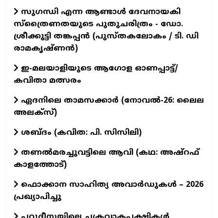
സുഗന്ധി എന്ന ആണ്ടാള്‍ ദേവനായകി
സ്ത്രൈണതയുടെ പുതുചരിത്രം - ഡോ.
ശ്രീക്കുട്ടി തങ്കപ്പന്‍ (പുസ്തകലോകം / ടി. ഡി
രാമകൃഷ്ണന്‍)
ഇ-മലയാളിയുടെ ആഗോള ഓണപ്പാട്ട്/
കവിതാ മത്സരം
ഏദനിലെ താമസക്കാർ (നോവല്‍-26: ലൈല
അലക്‌സ്)
ശബ്ദം (കവിത: പി. സിസിലി)
തണൽമരച്ചുവട്ടിലെ ആവി (കഥ: അഷ്‌റഫ്
കാളത്തോട്)
ഫൊക്കാന സാഹിത്യ അവാർഡുകൾ – 2026
പ്രഖ്യാപിച്ചു
പറുദീസയിലെ ചക്രവാകപ്പക്ഷികൾ