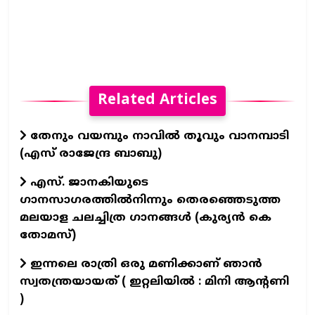
Related Articles
തേനും വയമ്പും നാവിൽ തൂവും വാനമ്പാടി
(എസ് രാജേന്ദ്ര ബാബു)
എസ്. ജാനകിയുടെ
ഗാനസാഗരത്തിൽനിന്നും തെരഞ്ഞെടുത്ത
മലയാള ചലച്ചിത്ര ഗാനങ്ങൾ (കുര്യൻ കെ
തോമസ്)
ഇന്നലെ രാത്രി ഒരു മണിക്കാണ് ഞാൻ
സ്വതന്ത്രയായത് ( ഇറ്റലിയിൽ : മിനി ആന്റണി
)