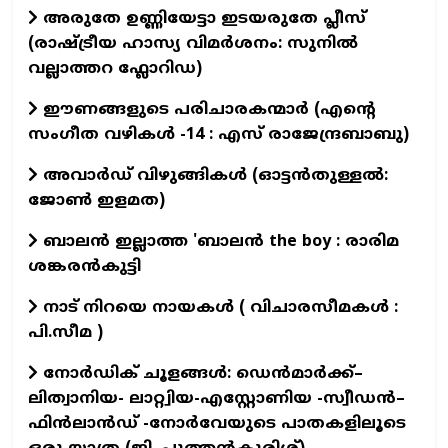
അരുതേ ഉണ്ണിയേട്ടാ ഇടയരുതേ പ്ലീസ്
(രാഷ്ട്രീയ ഹാസ്യ വിമർശനം: സുനിൽ
വല്ലാത്തറ ഫ്ലോറിഡ)
ഈണങ്ങളുടെ പരിചാരകന്മാര്‍ (എന്‍റെ
സംഗീത വഴികള്‍ -14 : എസ് രാജേന്ദ്രബാബു)
അവാർഡ് വിഴുങ്ങികൾ (ഓട്ടൻതുള്ളൽ:
ജോൺ ഇളമത)
ബാലൻ ഇല്ലാത്ത 'ബാലൻ the boy : രാരിമ
ശങ്കരൻകുട്ടി
നാട് നിറയെ നായകൾ ( വിചാരസീമകൾ :
പി.സീമ )
നോർഡിക് ചൂളങ്ങൾ: ഡെൻമാർക്ക്–
ലിത്വാനിയ- ലാറ്റ്വിയ-എസ്റ്റോണിയ -സ്വീഡൻ–
ഫിൻലാൻഡ് -നോർവേയുടെ പാതകളിലൂടെ