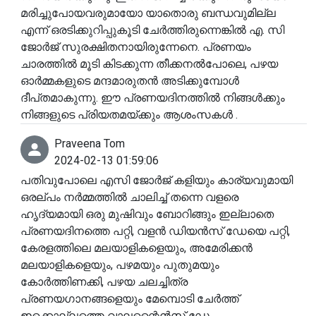
മരിച്ചുപോയവരുമായോ യാതൊരു ബന്ധവുമില്ല
എന്ന് ഒരടിക്കുറിപ്പുകൂടി ചേർത്തിരുന്നെങ്കിൽ എ. സി
ജോർജ് സുരക്ഷിതനായിരുന്നേനെ. പ്രണയം
ചാരത്തിൽ മൂടി കിടക്കുന്ന തീക്കനൽപോലെ, പഴയ
ഓർമ്മകളുടെ മന്ദമാരുതൻ അടിക്കുമ്പോൾ
ദീപ്‌തമാകുന്നു. ഈ പ്രണയദിനത്തിൽ നിങ്ങൾക്കും
നിങ്ങളുടെ പ്രിയതമയ്ക്കും ആശംസകൾ .
Praveena Tom
2024-02-13 01:59:06
പതിവുപോലെ എസി ജോർജ് കളിയും കാര്യവുമായി
ഒരല്പം നർമ്മത്തിൽ ചാലിച്ച് തന്നെ വളരെ
ഹൃദ്യമായി ഒരു മുഷിവും ബോറിങ്ങും ഇല്ലാതെ
പ്രണയദിനത്തെ പറ്റി, വളൻ ഡിയന്‍സ് ഡേയെ പറ്റി,
കേരളത്തിലെ മലയാളികളെയും, അമേരിക്കൻ
മലയാളികളെയും, പഴമയും പുതുമയും
കോർത്തിണക്കി, പഴയ ചലച്ചിത്ര
പ്രണയഗാനങ്ങളെയും മേമ്പൊടി ചേർത്ത്
ഇക്കൊല്ലത്തെ വാലന്റൈൻസ് ഡേ