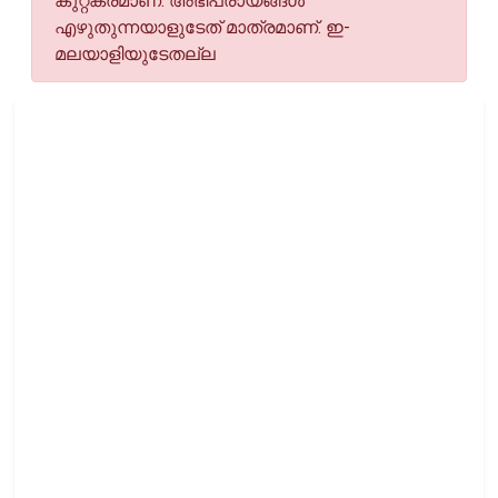
കുറ്റകരമാണ്. അഭിപ്രായങ്ങള്‍
എഴുതുന്നയാളുടേത് മാത്രമാണ്. ഇ-
മലയാളിയുടേതല്ല