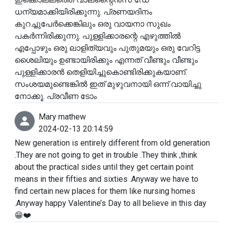
ധന്യമാക്കിയിരിക്കുന്നു. പ്രണയദിനം
കുറച്ചുപേർക്കെങ്കിലും ഒരു വായനാ സുഖം
പകർന്നിരിക്കുന്നു. പുള്ളിക്കാരന്റെ എഴുത്തിൽ
എപ്പോഴും ഒരു ലാളിത്യവും പുതുമയും ഒരു വേറിട്ട
ശൈലിയും ഉണ്ടായിരിക്കും എന്നത് വീണ്ടും വീണ്ടും
പുള്ളിക്കാരൻ തെളിയിച്ചുകൊണ്ടിരിക്കുകയാണ്.
സംശയമുണ്ടെങ്കിൽ ഇത് മുഴുവനായി ഒന്ന് വായിച്ചു
നോക്കൂ. പ്രവീണ ടോം
Mary mathew
2024-02-13 20:14:59
New generation is entirely different from old generation
.They are not going to get in trouble .They think ,think
about the practical sides until they get certain point
means in their fifties and sixties .Anyway we have to
find certain new places for them like nursing homes
.Anyway happy Valentine’s Day to all believe in this day
😁❤️