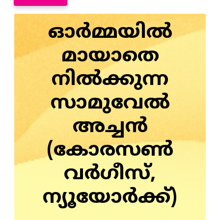
ഓർമ്മയിൽ
മായാതെ
നിൽക്കുന്ന
സാമുവേൽ
അച്ചൻ
(കോരസൺ
വർഗീസ്,
ന്യൂയോർക്ക്)