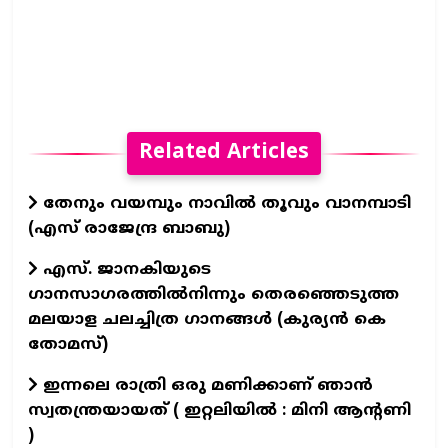
Related Articles
തേനും വയമ്പും നാവിൽ തൂവും വാനമ്പാടി
(എസ് രാജേന്ദ്ര ബാബു)
എസ്. ജാനകിയുടെ
ഗാനസാഗരത്തിൽനിന്നും തെരഞ്ഞെടുത്ത
മലയാള ചലച്ചിത്ര ഗാനങ്ങൾ (കുര്യൻ കെ
തോമസ്)
ഇന്നലെ രാത്രി ഒരു മണിക്കാണ് ഞാൻ
സ്വതന്ത്രയായത് ( ഇറ്റലിയിൽ : മിനി ആന്റണി
)