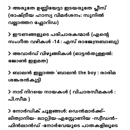
അരുതേ ഉണ്ണിയേട്ടാ ഇടയരുതേ പ്ലീസ്
(രാഷ്ട്രീയ ഹാസ്യ വിമർശനം: സുനിൽ
വല്ലാത്തറ ഫ്ലോറിഡ)
ഈണങ്ങളുടെ പരിചാരകന്മാര്‍ (എന്‍റെ
സംഗീത വഴികള്‍ -14 : എസ് രാജേന്ദ്രബാബു)
അവാർഡ് വിഴുങ്ങികൾ (ഓട്ടൻതുള്ളൽ:
ജോൺ ഇളമത)
ബാലൻ ഇല്ലാത്ത 'ബാലൻ the boy : രാരിമ
ശങ്കരൻകുട്ടി
നാട് നിറയെ നായകൾ ( വിചാരസീമകൾ :
പി.സീമ )
നോർഡിക് ചൂളങ്ങൾ: ഡെൻമാർക്ക്–
ലിത്വാനിയ- ലാറ്റ്വിയ-എസ്റ്റോണിയ -സ്വീഡൻ–
ഫിൻലാൻഡ് -നോർവേയുടെ പാതകളിലൂടെ