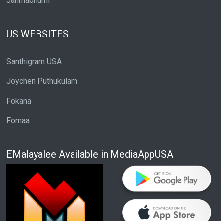
Janmabhumi
US WEBSITES
Santhigram USA
Joychen Puthukulam
Fokana
Fomaa
EMalayalee Available in MediaAppUSA