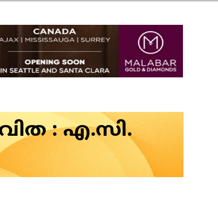
വിത : എ.സി.