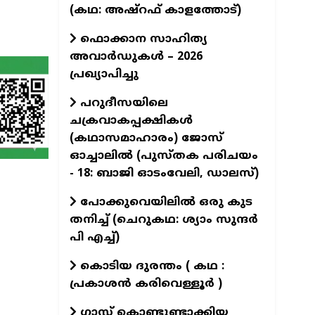
(കഥ: അഷ്‌റഫ് കാളത്തോട്)
ഫൊക്കാന സാഹിത്യ
അവാർഡുകൾ – 2026
പ്രഖ്യാപിച്ചു
പറുദീസയിലെ
ചക്രവാകപ്പക്ഷികൾ
(കഥാസമാഹാരം) ജോസ്
ഓച്ചാലിൽ (പുസ്തക പരിചയം
- 18: ബാജി ഓടംവേലി, ഡാലസ്)
പോക്കുവെയിലിൽ ഒരു കുട
തനിച്ച് (ചെറുകഥ: ശ്യാം സുന്ദര്‍
പി എച്ച്)
കൊടിയ ദുരന്തം ( കഥ :
പ്രകാശൻ കരിവെള്ളൂർ )
ഗ്ലാസ്സ് കൊണ്ടുണ്ടാക്കിയ