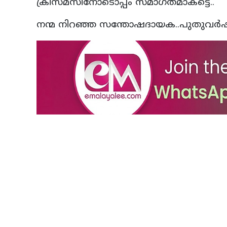
ക്രിസ്മസിനോടൊപ്പം സമാഗതമാകട്ടെ..
നന്മ നിറഞ്ഞ സന്തോഷദായക..പുതുവര്‍