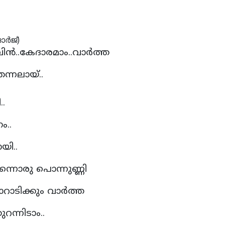
..കേദാരമാം..വാര്‍ത്ത
ന്നലായ്..
..
ം..
ി..
്നൊരു പൊന്നുണ്ണി
ടിക്കും വാര്‍ത്ത
ന്നിടാം..