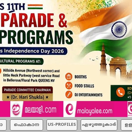
ാ
ഫൊകാന
US-PROFILES
എഴുത്തുകാര്‍
ഉള