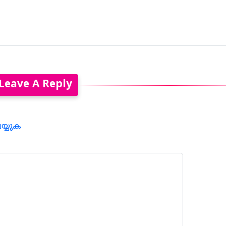
Leave A Reply
െയ്യുക