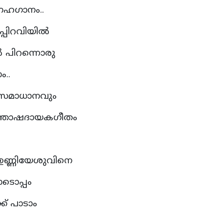
േഹഗാനം..
്പിറവിയില്‍
്‍ പിറന്നൊരു
ം..
ും സമാധാനവും
സന്തോഷദായകഗീതം
.
ഉണ്ണിയേശുവിനെ
ടൊപ്പം
ക് പാടാം