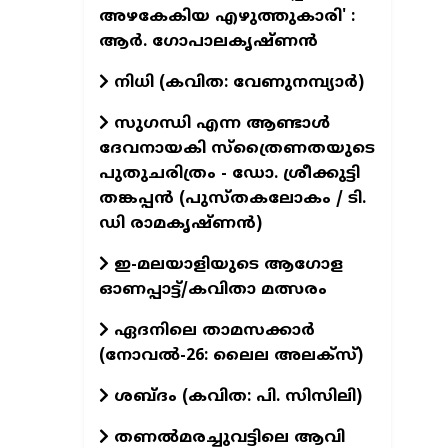
അഴകേകിയ എഴുത്തുകാരി' :
ആർ. ഗോപാലകൃഷ്ണൻ
നിധി (കവിത: വേണുനമ്പ്യാർ)
സുഗന്ധി എന്ന ആണ്ടാള്‍
ദേവനായകി സ്ത്രൈണതയുടെ
പുതുചരിത്രം - ഡോ. ശ്രീക്കുട്ടി
തങ്കപ്പന്‍ (പുസ്തകലോകം / ടി.
ഡി രാമകൃഷ്ണന്‍)
ഇ-മലയാളിയുടെ ആഗോള
ഓണപ്പാട്ട്/കവിതാ മത്സരം
ഏദനിലെ താമസക്കാർ
(നോവല്‍-26: ലൈല അലക്‌സ്)
ശബ്ദം (കവിത: പി. സിസിലി)
തണൽമരച്ചുവട്ടിലെ ആവി