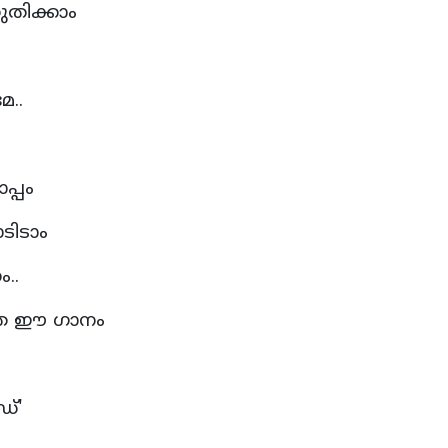
തുതിക്കാം
േ..
പ്പം
ടിടാം
..
ത്ത ഈ ഗാനം
ഡ്'