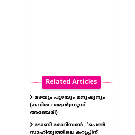
Related Articles
മഴയും പുഴയും മനുഷ്യനും
(കവിത : ആൻഡ്രൂസ്
അഞ്ചേരി)
ടോണി മോറിസൺ ; 'പെൺ
സാഹിത്യത്തിലെ കറുപ്പിന്