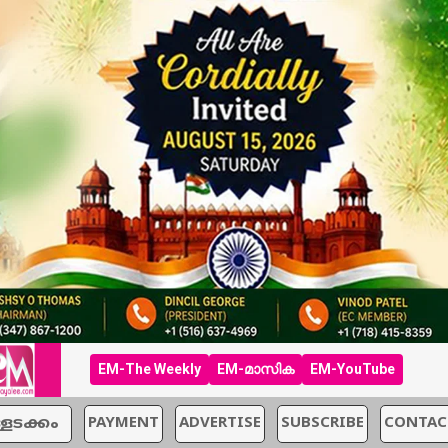
EM-The Weekly
EM-മാസിക
EM-YouTube
്ളടക്കം
PAYMENT
ADVERTISE
SUBSCRIBE
CONTAC