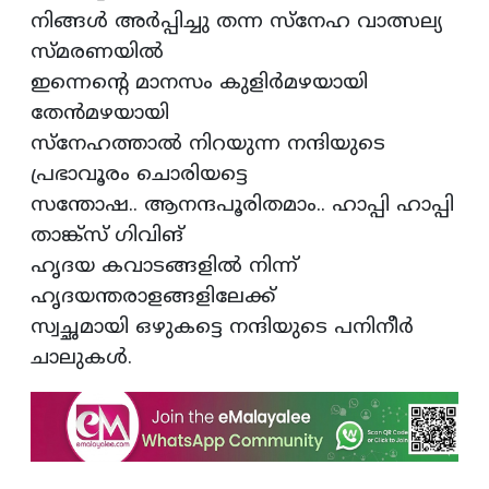
നിങ്ങൾ അർപ്പിച്ചു തന്ന സ്നേഹ വാത്സല്യ
സ്മരണയിൽ
ഇന്നെന്റെ മാനസം കുളിർമഴയായി
തേൻമഴയായി
സ്നേഹത്താൽ നിറയുന്ന നന്ദിയുടെ
പ്രഭാവൂരം ചൊരിയട്ടെ
സന്തോഷ.. ആനന്ദപൂരിതമാം.. ഹാപ്പി ഹാപ്പി
താങ്ക്സ് ഗിവിങ്
ഹൃദയ കവാടങ്ങളിൽ നിന്ന്
ഹൃദയന്തരാളങ്ങളിലേക്ക്
സ്വച്ഛമായി ഒഴുകട്ടെ നന്ദിയുടെ പനിനീർ
ചാലുകൾ.