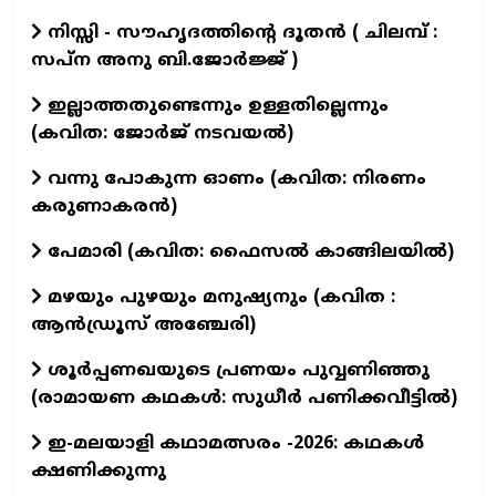
നിസ്സി - സൗഹൃദത്തിന്റെ ദൂതൻ ( ചിലമ്പ് :
സപ്ന അനു ബി.ജോർജ്ജ് )
ഇല്ലാത്തതുണ്ടെന്നും ഉള്ളതില്ലെന്നും
(കവിത: ജോർജ് നടവയൽ)
വന്നു പോകുന്ന ഓണം (കവിത: നിരണം
കരുണാകരൻ)
പേമാരി (കവിത: ഫൈസല്‍ കാങ്ങിലയില്‍)
മഴയും പുഴയും മനുഷ്യനും (കവിത :
ആൻഡ്രൂസ് അഞ്ചേരി)
ശൂർപ്പണഖയുടെ പ്രണയം പുവ്വണിഞ്ഞു
(രാമായണ കഥകൾ: സുധീർ പണിക്കവീട്ടിൽ)
ഇ-മലയാളി കഥാമത്സരം -2026: കഥകൾ
ക്ഷണിക്കുന്നു