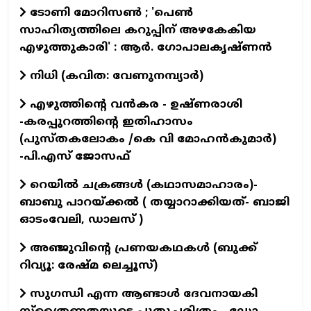
ടോണി മോറിസൺ ; 'പെൺ
സാഹിത്യത്തിലെ കറുപ്പിന് അഴകേകിയ
എഴുത്തുകാരി' : ആർ. ഗോപാലകൃഷ്ണൻ
നിധി (കവിത: വേണുനമ്പ്യാർ)
എഴുത്തിന്റെ വന്‍കര - ഉഷ്ണരാശി
-കരപ്പുറത്തിന്റെ ഇതിഹാസം
(പുസ്തകലോകം /കെ വി മോഹന്‍കുമാര്‍)
-പി.എസ് ജോസഫ്‌
റെയില്‍ ചക്രങ്ങള്‍ (കഥാസമാഹാരം)-
ബാബു പാറയ്ക്കല്‍ ( തയ്യാറാക്കിയത്- ബാജി
ഓടംവേലി, ഡാലസ് )
അഞ്ജുവിന്റെ പ്രണയകഥകള്‍ (ബുക്ക്
റിവ്യൂ: രേഷ്മ ലെച്ചൂസ്)
സുഗന്ധി എന്ന ആണ്ടാള്‍ ദേവനായകി