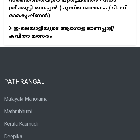
സ്ത്രൈണതയുടെ പുതുചരിത്രം - ഡോ.
ശ്രീക്കുട്ടി തങ്കപ്പന്‍ (പുസ്തകലോകം / ടി. ഡി
രാമകൃഷ്ണന്‍)
ഇ-മലയാളിയുടെ ആഗോള ഓണപ്പാട്ട്/
കവിതാ മത്സരം
PATHRANGAL
Malayala Manorama
Mathrubhumi
Kerala Kaumudi
Deepika