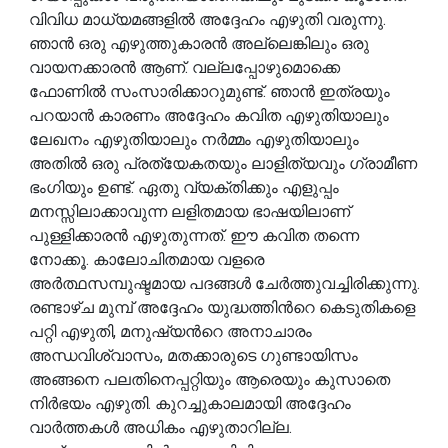
വിവിധ മാധ്യമങ്ങളിൽ അദ്ദേഹം എഴുതി വരുന്നു.
ഞാൻ ഒരു എഴുത്തുകാരൻ അല്ലെങ്കിലും ഒരു
വായനക്കാരൻ ആണ്. വല്ലപ്പോഴുമൊക്കെ
ഫോണിൽ സംസാരിക്കാറുമുണ്ട്. ഞാൻ ഇത്രയും
പറയാൻ കാരണം അദ്ദേഹം കവിത എഴുതിയാലും
ലേഖനം എഴുതിയാലും നർമ്മം എഴുതിയാലും
അതിൽ ഒരു പ്രത്യേകതയും ലാളിത്യവും ഗ്രാമീണ
ഭംഗിയും ഉണ്ട്. ഏതു വ്യക്തിക്കും എളുപ്പം
മനസ്സിലാക്കാവുന്ന ലളിതമായ ഭാഷയിലാണ്
പുള്ളിക്കാരൻ എഴുതുന്നത്. ഈ കവിത തന്നെ
നോക്കൂ. കാലോചിതമായ വളരെ
അർത്ഥസമ്പുഷ്ടമായ പദങ്ങൾ ചേർത്തുവച്ചിരിക്കുന്നു.
രണ്ടാഴ്ച മുമ്പ് അദ്ദേഹം യുദ്ധത്തിൻറെ കെടുതികളെ
പറ്റി എഴുതി, മനുഷ്യൻറെ അനാചാരം
അന്ധവിശ്വാസം, മതക്കാരുടെ ഗുണ്ടായിസം
അങ്ങനെ പലതിനെപ്പറ്റിയും ആരെയും കുസാതെ
നിർഭയം എഴുതി. കുറച്ചുകാലമായി അദ്ദേഹം
വാർത്തകൾ അധികം എഴുതാറില്ല.