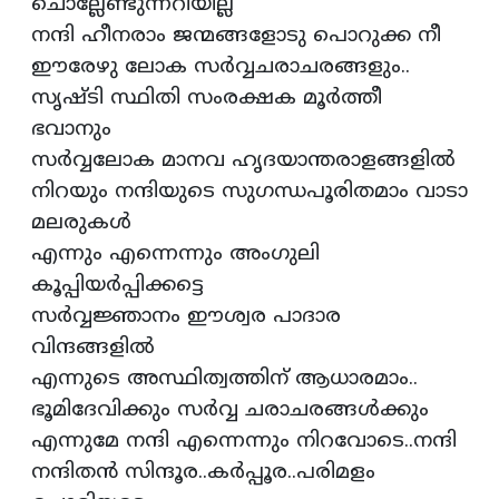
ചൊല്ലേണ്ടുന്നറിയില്ല
നന്ദി ഹീനരാം ജന്മങ്ങളോടു പൊറുക്ക നീ
ഈരേഴു ലോക സർവ്വചരാചരങ്ങളും..
സൃഷ്ടി സ്ഥിതി സംരക്ഷക മൂർത്തീ
ഭവാനും
സർവ്വലോക മാനവ ഹൃദയാന്തരാളങ്ങളിൽ
നിറയും നന്ദിയുടെ സുഗന്ധപൂരിതമാം വാടാ
മലരുകൾ
എന്നും എന്നെന്നും അംഗുലി
കൂപ്പിയർപ്പിക്കട്ടെ
സർവ്വജ്ഞാനം ഈശ്വര പാദാര
വിന്ദങ്ങളിൽ
എന്നുടെ അസ്ഥിത്വത്തിന് ആധാരമാം..
ഭൂമിദേവിക്കും സർവ്വ ചരാചരങ്ങൾക്കും
എന്നുമേ നന്ദി എന്നെന്നും നിറവോടെ..നന്ദി
നന്ദിതൻ സിന്ദൂര..കർപ്പൂര..പരിമളം