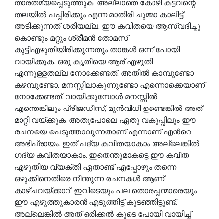
താരതമ്യപ്പെടുത്തുക. അല്ലാതെ കോഴി കട്ടവന്റെ
തലയിൽ പപ്പിരിക്കും എന്ന മാതിരി ചുമ്മാ കാലിട്ട്
അടിക്കുന്നത് ശരിയല്ല. ഈ കവിതയെ ആസ്വദിച്ചു
കൊണ്ടും മറ്റും ശ്രീമൻ തോമസ്
കുട്ടിഎഴുതിയിരിക്കുന്നതും താങ്കൾ ഒന്ന് പോയി
വായിക്കുക. ഒരു കൃതിയെ ആര് എഴുതി
എന്നുള്ളതല്ല നോക്കേണ്ടത്. അതിൽ കാമ്പുണ്ടോ
കഴമ്പുണ്ടോ, മനസ്സിലാകുന്നുണ്ടോ എന്നൊക്കെയാണ്
നോക്കേണ്ടത്. വായിക്കുമ്പോൾ മനസ്സിൽ
എന്തെങ്കിലും പ്രീജഡീസ്, മുൻവിധി ഉണ്ടെങ്കിൽ അത്
മാറ്റി വയ്ക്കുക. അതുപോലെ ഏതു വകുപ്പിലും ഈ
രചനയെ പെടുത്താവുന്നതാണ് എന്നാണ് എൻറെ
അഭിപ്രായം. ഇത് പദ്യ കവിതയാകാം അല്ലെങ്കിൽ
ഗദ്യ കവിതയാകാം. ഇതെന്തുമാകട്ടെ ഈ കവിത
എഴുതിയ വ്യക്തി ഏതാണ്ട് എപ്പോഴും തന്നെ
ഒഴുക്കിനെതിരെ നീന്തുന്ന രചനകൾ ആണ്
കാഴ്ചവയ്ക്കാറ്. ഇവിടെയും പല തൊരപ്പന്മാരെയും
ഈ എഴുത്തുകാരൻ എടുത്തിട്ട് കുടഞ്ഞിട്ടുണ്ട്.
അല്ലെങ്കിൽ അത് ഒരിക്കൽ കൂടെ പോയി വായിച്ച്