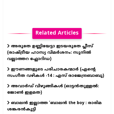
Related Articles
അരുതേ ഉണ്ണിയേട്ടാ ഇടയരുതേ പ്ലീസ്
(രാഷ്ട്രീയ ഹാസ്യ വിമർശനം: സുനിൽ
വല്ലാത്തറ ഫ്ലോറിഡ)
ഈണങ്ങളുടെ പരിചാരകന്മാര്‍ (എന്‍റെ
സംഗീത വഴികള്‍ -14 : എസ് രാജേന്ദ്രബാബു)
അവാർഡ് വിഴുങ്ങികൾ (ഓട്ടൻതുള്ളൽ:
ജോൺ ഇളമത)
ബാലൻ ഇല്ലാത്ത 'ബാലൻ the boy : രാരിമ
ശങ്കരൻകുട്ടി