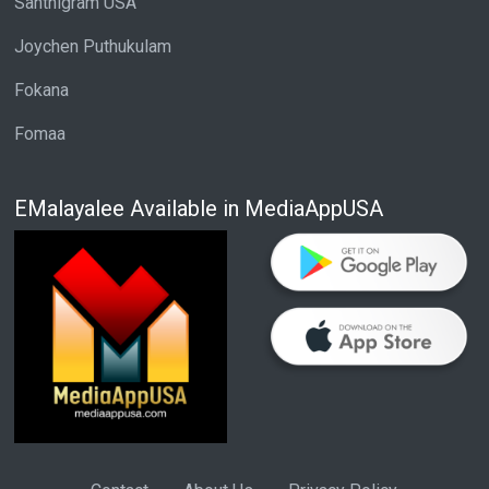
Santhigram USA
Joychen Puthukulam
Fokana
Fomaa
EMalayalee Available in MediaAppUSA