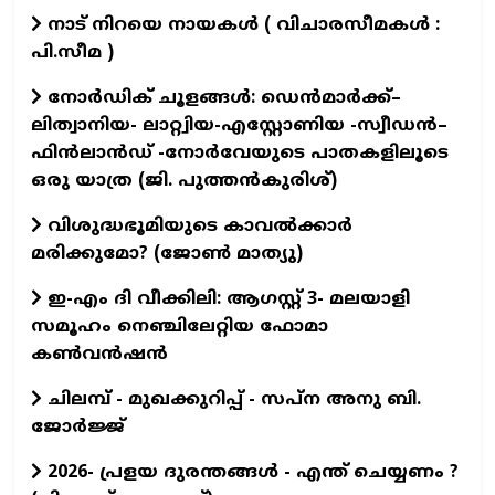
നാട് നിറയെ നായകൾ ( വിചാരസീമകൾ :
പി.സീമ )
നോർഡിക് ചൂളങ്ങൾ: ഡെൻമാർക്ക്–
ലിത്വാനിയ- ലാറ്റ്വിയ-എസ്റ്റോണിയ -സ്വീഡൻ–
ഫിൻലാൻഡ് -നോർവേയുടെ പാതകളിലൂടെ
ഒരു യാത്ര (ജി. പുത്തൻകുരിശ്)
വിശുദ്ധഭൂമിയുടെ കാവല്‍ക്കാര്‍
മരിക്കുമോ? (ജോണ്‍ മാത്യു)
ഇ-എം ദി വീക്കിലി: ആഗസ്റ്റ് 3- മലയാളി
സമൂഹം നെഞ്ചിലേറ്റിയ ഫോമാ
കൺവൻഷൻ
ചിലമ്പ് - മുഖക്കുറിപ്പ് - സപ്ന അനു ബി.
ജോർജ്ജ്
2026- പ്രളയ ദുരന്തങ്ങള്‍ - എന്ത് ചെയ്യണം ?