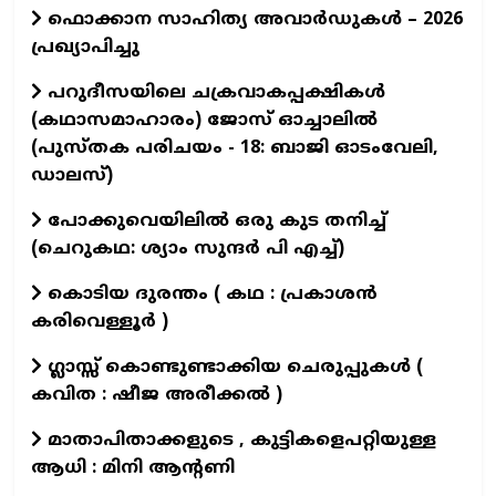
ഫൊക്കാന സാഹിത്യ അവാർഡുകൾ – 2026
പ്രഖ്യാപിച്ചു
പറുദീസയിലെ ചക്രവാകപ്പക്ഷികൾ
(കഥാസമാഹാരം) ജോസ് ഓച്ചാലിൽ
(പുസ്തക പരിചയം - 18: ബാജി ഓടംവേലി,
ഡാലസ്)
പോക്കുവെയിലിൽ ഒരു കുട തനിച്ച്
(ചെറുകഥ: ശ്യാം സുന്ദര്‍ പി എച്ച്)
കൊടിയ ദുരന്തം ( കഥ : പ്രകാശൻ
കരിവെള്ളൂർ )
ഗ്ലാസ്സ് കൊണ്ടുണ്ടാക്കിയ ചെരുപ്പുകൾ (
കവിത : ഷീജ അരീക്കൽ )
മാതാപിതാക്കളുടെ , കുട്ടികളെപറ്റിയുള്ള
ആധി : മിനി ആന്റണി