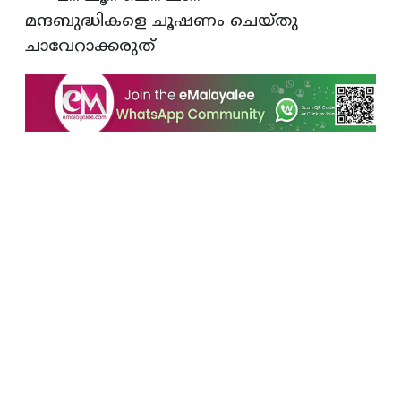
മന്ദബുദ്ധികളെ ചൂഷണം ചെയ്തു
ചാവേറാക്കരുത്