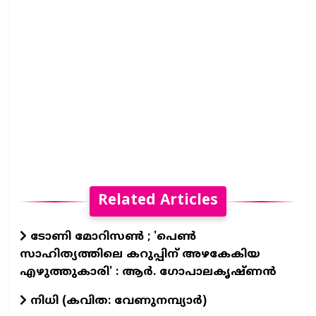
Related Articles
ടോണി മോറിസൺ ; 'പെൺ
സാഹിത്യത്തിലെ കറുപ്പിന് അഴകേകിയ
എഴുത്തുകാരി' : ആർ. ഗോപാലകൃഷ്ണൻ
നിധി (കവിത: വേണുനമ്പ്യാർ)