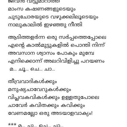
ജീവൻ വിട്ടുമാറാത്ത
മാംസ കഷണങ്ങളുടെയും
ചുടുചോരയുടെ വഴുക്കലിലൂടെയും
നാലുകാലിൽ ഇഴഞ്ഞു നീന്തി
ആടിത്തളർന്ന ഒരു സർപ്പത്തെപ്പോലെ
എന്റെ കാൽമുട്ടുകളിൽ പൊന്തി നിന്ന്
അവസാന ശ്വാസം പോകും മുമ്പേ
എനിക്കൊന്ന് അലറിവിളിച്ചു പറയണം
മ... ചൂ... ചെ... ചാ...
തീവ്രവാദികൾക്കും
മനുഷ്യചാവേറുകൾക്കും
വിപ്ലവകവികൾക്കും ഉള്ളതുപോലെ
ചാവേർ കവിതക്കും കവിക്കും
വേണമല്ലോ ഒരു അടയാളവാക്യം!
*** മ... ചൂ... ചെ... ചാ...