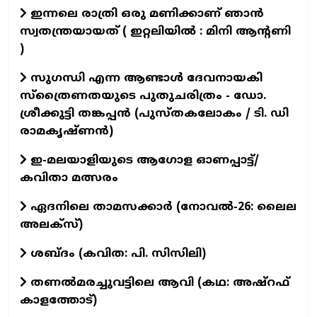
ഇന്നലെ രാത്രി ഒരു മണിക്കാണ് ഞാൻ
സ്വതന്ത്രയായത് ( ഇറ്റലിയിൽ : മിനി ആന്റണി
)
സുഗന്ധി എന്ന ആണ്ടാള്‍ ദേവനായകി
സ്ത്രൈണതയുടെ പുതുചരിത്രം - ഡോ.
ശ്രീക്കുട്ടി തങ്കപ്പന്‍ (പുസ്തകലോകം / ടി. ഡി
രാമകൃഷ്ണന്‍)
ഇ-മലയാളിയുടെ ആഗോള ഓണപ്പാട്ട്/
കവിതാ മത്സരം
ഏദനിലെ താമസക്കാർ (നോവല്‍-26: ലൈല
അലക്‌സ്)
ശബ്ദം (കവിത: പി. സിസിലി)
തണൽമരച്ചുവട്ടിലെ ആവി (കഥ: അഷ്‌റഫ്
കാളത്തോട്)