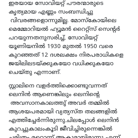
ഇരയായ സോവിയറ്റ് പൗരന്മാരുടെ
കൃത്യമായ എണ്ണം സംബന്ധിച്ചു
വിവരങ്ങളൊന്നുമില്ല. മോസ്കോയിലെ
മെമ്മോറിയൽ ഹ്യൂമൻ റൈറ്റ്സ് സെന്റർ
പറയുന്നതനുസരിച്ച്, സോവിയറ്റ്
യൂണിയനിൽ 1930 മുതൽ 1950 വരെ
കുറഞ്ഞത് 12 ദശലക്ഷം നിരപരാധികളെ
ജയിലിലടയ്ക്കുകയോ വധിക്കുകയോ
ചെയ്തു എന്നാണ്.
സ്റ്റാലിനെ വളർത്തിക്കൊണ്ടുവന്നത്
ലെനിൻ ആണെങ്കിലും ലെനിൻ്റെ
അവസാനകാലത്തു് അവർ തമ്മിൽ
ആശയപരമായി വ്യത്യസ്ത തലങ്ങളിൽ
എത്തിച്ചേർന്നിരുന്നു.ചിലപ്പോൾ ലെനിൻ
കുറച്ചുകാലംകൂടി ജീവിച്ചിരുന്നെങ്കിൽ
ചരിത്രം മറ്റൊന്ന് ആകുമായിരുന്നു എന്ന്