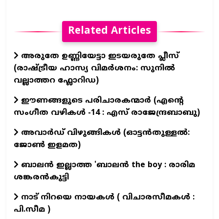
Related Articles
അരുതേ ഉണ്ണിയേട്ടാ ഇടയരുതേ പ്ലീസ്
(രാഷ്ട്രീയ ഹാസ്യ വിമർശനം: സുനിൽ
വല്ലാത്തറ ഫ്ലോറിഡ)
ഈണങ്ങളുടെ പരിചാരകന്മാര്‍ (എന്‍റെ
സംഗീത വഴികള്‍ -14 : എസ് രാജേന്ദ്രബാബു)
അവാർഡ് വിഴുങ്ങികൾ (ഓട്ടൻതുള്ളൽ:
ജോൺ ഇളമത)
ബാലൻ ഇല്ലാത്ത 'ബാലൻ the boy : രാരിമ
ശങ്കരൻകുട്ടി
നാട് നിറയെ നായകൾ ( വിചാരസീമകൾ :
പി.സീമ )