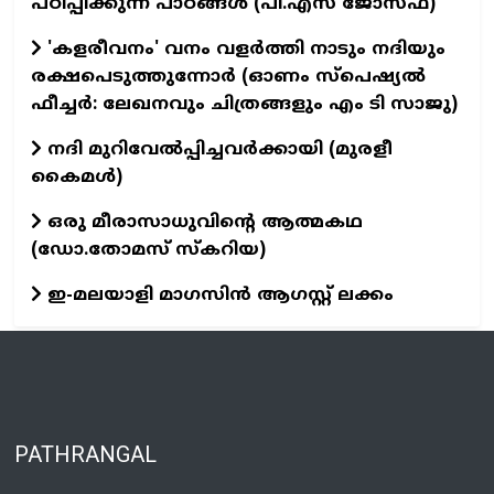
പഠിപ്പിക്കുന്ന പാഠങ്ങള്‍ (പി.എസ് ജോസഫ്‌)
'കളരീവനം' വനം വളര്‍ത്തി നാടും നദിയും
രക്ഷപെടുത്തുന്നോര്‍ (ഓണം സ്പെഷ്യല്‍
ഫീച്ചര്‍: ലേഖനവും ചിത്രങ്ങളും എം ടി സാജു)
നദി മുറിവേൽപ്പിച്ചവർക്കായി (മുരളീ
കൈമൾ)
ഒരു മീരാസാധുവിന്റെ ആത്മകഥ
(ഡോ.തോമസ് സ്കറിയ)
ഇ-മലയാളി മാഗസിൻ ആഗസ്റ്റ് ലക്കം
PATHRANGAL