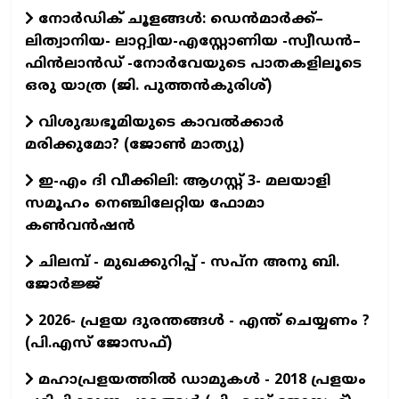
നോർഡിക് ചൂളങ്ങൾ: ഡെൻമാർക്ക്–
ലിത്വാനിയ- ലാറ്റ്വിയ-എസ്റ്റോണിയ -സ്വീഡൻ–
ഫിൻലാൻഡ് -നോർവേയുടെ പാതകളിലൂടെ
ഒരു യാത്ര (ജി. പുത്തൻകുരിശ്)
വിശുദ്ധഭൂമിയുടെ കാവല്‍ക്കാര്‍
മരിക്കുമോ? (ജോണ്‍ മാത്യു)
ഇ-എം ദി വീക്കിലി: ആഗസ്റ്റ് 3- മലയാളി
സമൂഹം നെഞ്ചിലേറ്റിയ ഫോമാ
കൺവൻഷൻ
ചിലമ്പ് - മുഖക്കുറിപ്പ് - സപ്ന അനു ബി.
ജോർജ്ജ്
2026- പ്രളയ ദുരന്തങ്ങള്‍ - എന്ത് ചെയ്യണം ?
(പി.എസ് ജോസഫ്‌)
മഹാപ്രളയത്തില്‍ ഡാമുകള്‍ - 2018 പ്രളയം