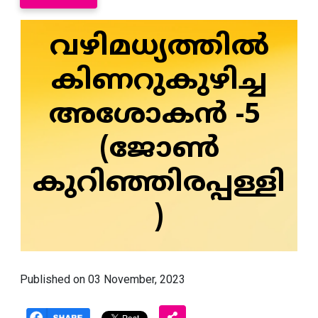
വഴിമധ്യത്തിൽ
കിണറുകുഴിച്ച
അശോകൻ -5
(ജോൺ
കുറിഞ്ഞിരപ്പള്ളി
)
Published on 03 November, 2023