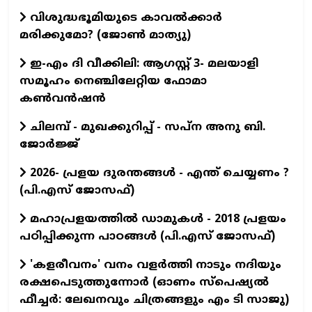
വിശുദ്ധഭൂമിയുടെ കാവല്‍ക്കാര്‍
മരിക്കുമോ? (ജോണ്‍ മാത്യു)
ഇ-എം ദി വീക്കിലി: ആഗസ്റ്റ് 3- മലയാളി
സമൂഹം നെഞ്ചിലേറ്റിയ ഫോമാ
കൺവൻഷൻ
ചിലമ്പ് - മുഖക്കുറിപ്പ് - സപ്ന അനു ബി.
ജോർജ്ജ്
2026- പ്രളയ ദുരന്തങ്ങള്‍ - എന്ത് ചെയ്യണം ?
(പി.എസ് ജോസഫ്‌)
മഹാപ്രളയത്തില്‍ ഡാമുകള്‍ - 2018 പ്രളയം
പഠിപ്പിക്കുന്ന പാഠങ്ങള്‍ (പി.എസ് ജോസഫ്‌)
'കളരീവനം' വനം വളര്‍ത്തി നാടും നദിയും
രക്ഷപെടുത്തുന്നോര്‍ (ഓണം സ്പെഷ്യല്‍
ഫീച്ചര്‍: ലേഖനവും ചിത്രങ്ങളും എം ടി സാജു)