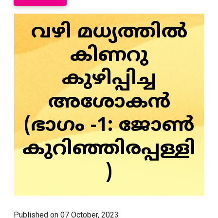
വഴി മധ്യത്തിൽ
കിണറു
കുഴിപ്പിച്ച
അശോകൻ
(ഭാഗം -1: ജോൺ
കുറിഞ്ഞിരപ്പള്ളി
)
Published on 07 October, 2023