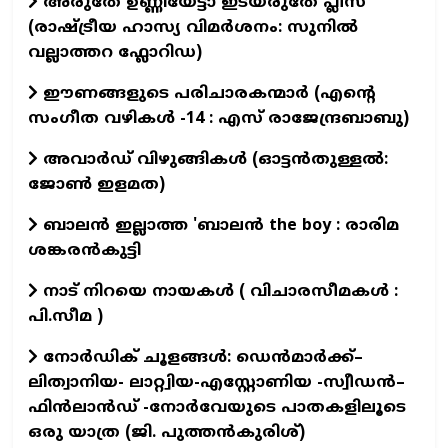
അരുതേ ഉണ്ണിയേട്ടാ ഇടയരുതേ പ്ലീസ്
(രാഷ്ട്രീയ ഹാസ്യ വിമർശനം: സുനിൽ
വല്ലാത്തറ ഫ്ലോറിഡ)
ഈണങ്ങളുടെ പരിചാരകന്മാര്‍ (എന്‍റെ
സംഗീത വഴികള്‍ -14 : എസ് രാജേന്ദ്രബാബു)
അവാർഡ് വിഴുങ്ങികൾ (ഓട്ടൻതുള്ളൽ:
ജോൺ ഇളമത)
ബാലൻ ഇല്ലാത്ത 'ബാലൻ the boy : രാരിമ
ശങ്കരൻകുട്ടി
നാട് നിറയെ നായകൾ ( വിചാരസീമകൾ :
പി.സീമ )
നോർഡിക് ചൂളങ്ങൾ: ഡെൻമാർക്ക്–
ലിത്വാനിയ- ലാറ്റ്വിയ-എസ്റ്റോണിയ -സ്വീഡൻ–
ഫിൻലാൻഡ് -നോർവേയുടെ പാതകളിലൂടെ
ഒരു യാത്ര (ജി. പുത്തൻകുരിശ്)