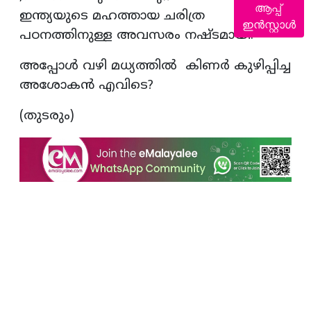
ആപ്പ്
ഇന്ത്യയുടെ മഹത്തായ ചരിത്ര
ഇൻസ്റ്റാൾ
പഠനത്തിനുള്ള അവസരം നഷ്ടമായി.
അപ്പോൾ വഴി മധ്യത്തിൽ കിണർ കുഴിപ്പിച്ച
അശോകൻ എവിടെ?
(തുടരും)