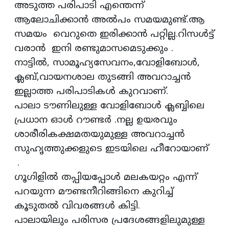
അടുത്ത പരിപാടി എന്തെന്ന്
ആലോചിക്കാൻ അൽപം സമയമുണ്ട്.ആ
സമയം വെറുതെ ഇരിക്കാൻ പറ്റില്ല.റിസൾട്ട്
വരാൻ ഇനി രണ്ടുമാസമെടുക്കും .
നാട്ടിൽ, സാമൂഹ്യസേവനം,വോളിബോൾ,
ക്ലബ്,വായനശാല തുടങ്ങി അവറാച്ചൻ
ഇല്ലാത്ത പരിപാടികൾ കുറവാണ്.
പാലാ ടൗണിലുള്ള വോളിബോൾ ക്ലബ്ബിലെ
പ്രധാന ഓൾ റൗണ്ടർ .നല്ല ഉയരവും
ശാരീരികക്ഷമതയുമുള്ള അവറാച്ചൻ
സുഹൃത്തുക്കളുടെ ഇടയിലെ ഹീറോയാണ്
.
ഗൂഗിളിൽ തപ്പിയപ്പോൾ മലകയറ്റം എന്ന്
പറയുന്ന മൗണ്ടനീറിങ്ങിനെ കുറിച്ച്
കൂടുതൽ വിവരങ്ങൾ കിട്ടി.
പാലായിലും പരിസര പ്രദേശങ്ങളിലുമുള്ള