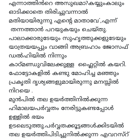
എന്നാത്തിൻറെ അസുഖമാ?കയ്യുംകാലും
ഓടിക്കാതെ തിരിച്ചുവന്നാൽ
മതിയായിരുന്നു എൻ്റെ മാതാവേ´,എന്ന്
തന്നത്താൻ പറയുകയും ചെയ്‌തു.
പാലാക്കാരുടേയും സുഹൃത്തുക്കളുടേയും
യാത്രയയപ്പും വാങ്ങി അബ്രഹാം ജോസഫ്
ഡൽഹിയിൽ നിന്നും
കാഠ്‌മണ്ഡുവിലേക്കുള്ള ഫ്ലൈറ്റിൽ കയറി.
ഫോട്ടോകളിൽ കണ്ടു മോഹിച്ച മഞ്ഞും
പ്രകൃതി ദൃശ്യങ്ങളുമായിരുന്നു മനസ്സിൽ
നിറയെ .
മുൻപിൽ തല ഉയർത്തിനിൽക്കുന്ന
ഹിമാലയപർവ്വതം നേരിട്ടുകണ്ടപ്പോൾ
ഉള്ളിൽ ഭയം
ഉടലെടുത്തു.പർവ്വതക്കൂട്ടങ്ങൾക്കിടയിൽ
തല ഉയർത്തിപിടിച്ചുനിൽക്കുന്ന എവറസ്റ്