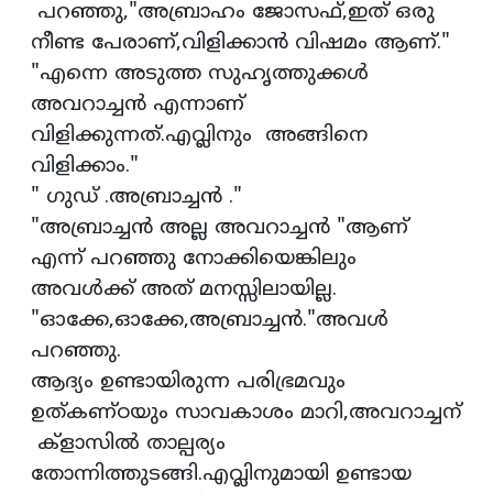
പറഞ്ഞു,"അബ്രാഹം ജോസഫ്,ഇത് ഒരു
നീണ്ട പേരാണ്,വിളിക്കാൻ വിഷമം ആണ്."
"എന്നെ അടുത്ത സുഹൃത്തുക്കൾ
അവറാച്ചൻ എന്നാണ്
വിളിക്കുന്നത്.എവ്ലിനും അങ്ങിനെ
വിളിക്കാം."
" ഗുഡ് .അബ്രാച്ചൻ ."
"അബ്രാച്ചൻ അല്ല അവറാച്ചൻ "ആണ്
എന്ന് പറഞ്ഞു നോക്കിയെങ്കിലും
അവൾക്ക് അത് മനസ്സിലായില്ല.
"ഓക്കേ,ഓക്കേ,അബ്രാച്ചൻ."അവൾ
പറഞ്ഞു.
ആദ്യം ഉണ്ടായിരുന്ന പരിഭ്രമവും
ഉത്കണ്ഠയും സാവകാശം മാറി,അവറാച്ചന്
ക്‌ളാസിൽ താല്പര്യം
തോന്നിത്തുടങ്ങി.എവ്ലിനുമായി ഉണ്ടായ