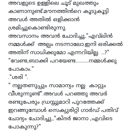
അവളുടെ ഉള്ളിലെ ചൂട് മുഖത്തും
കാണാനുണ്ട്.മൗനത്തിൻറെ കൂടുകൂട്ടി
അവൾ അതിൽ ഒളിക്കാൻ
ശ്രമിച്ചുകൊണ്ടിരുന്നു.
അവസാനം അവൻ ചോദിച്ചു,"എവ്‌ലിൻ
നമ്മൾക്ക് അല്പം നടന്നാലോ.ഇനി ഒരിക്കൽ
അതിന് സാധിക്കുമോ എന്നറിയില്ല. ...?"
"വേണ്ട,ബാക്കി പറയേണ്ട...........നമ്മൾക്കു
പോകാം."
."ശരി ".
" നല്ലതണുപ്പും സാമാന്യം നല്ല കാറ്റും
വീശുന്നുണ്ട്".അവൾ പറഞ്ഞു അവർ
രണ്ടുപേരും ഡ്രസ്സുമാറി പുറത്തേക്ക്
ഇറങ്ങുമ്പോൾ സെക്യുരിറ്റി ഗാർഡ് പതിവ്
ചോദ്യം ചോദിച്ചു.,"കിദർ ജാനാ ,എവിടെ
പോകുന്നു?"