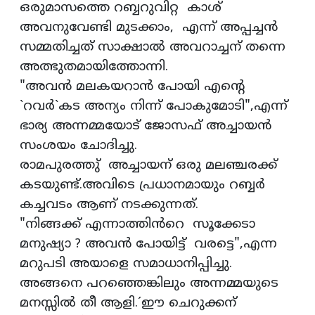
ഒരുമാസത്തെ റബ്ബറുവിറ്റ കാശ്
അവനുവേണ്ടി മുടക്കാം, എന്ന് അപ്പച്ചൻ
സമ്മതിച്ചത് സാക്ഷാൽ അവറാച്ചന് തന്നെ
അത്ഭുതമായിത്തോന്നി.
"അവൻ മലകയറാൻ പോയി എൻ്റെ
`റവർ`കട അന്യം നിന്ന് പോകുമോടി",എന്ന്
ഭാര്യ അന്നമ്മയോട് ജോസഫ് അച്ചായൻ
സംശയം ചോദിച്ചു.
രാമപുരത്തു് അച്ചായന് ഒരു മലഞ്ചരക്ക്
കടയുണ്ട്.അവിടെ പ്രധാനമായും റബ്ബർ
കച്ചവടം ആണ് നടക്കുന്നത്.
"നിങ്ങക്ക് എന്നാത്തിൻറെ സൂക്കേടാ
മനുഷ്യാ ? അവൻ പോയിട്ട് വരട്ടെ",എന്ന
മറുപടി അയാളെ സമാധാനിപ്പിച്ചു.
അങ്ങനെ പറഞ്ഞെങ്കിലും അന്നമ്മയുടെ
മനസ്സിൽ തീ ആളി.´ഈ ചെറുക്കന്