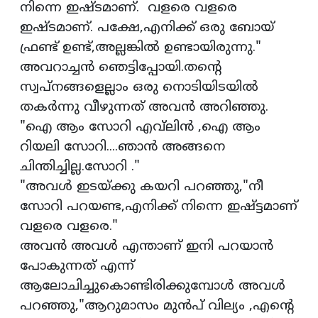
നിന്നെ ഇഷ്ടമാണ്. വളരെ വളരെ
ഇഷ്ടമാണ്. പക്ഷേ,എനിക്ക് ഒരു ബോയ്
ഫ്രണ്ട് ഉണ്ട്,അല്ലങ്കിൽ ഉണ്ടായിരുന്നു."
അവറാച്ചൻ ഞെട്ടിപ്പോയി.തൻ്റെ
സ്വപ്നങ്ങളെല്ലാം ഒരു നൊടിയിടയിൽ
തകർന്നു വീഴുന്നത് അവൻ അറിഞ്ഞു.
"ഐ ആം സോറി എവ്‌ലിൻ ,ഐ ആം
റിയലി സോറി....ഞാൻ അങ്ങനെ
ചിന്തിച്ചില്ല.സോറി ."
"അവൾ ഇടയ്ക്കു കയറി പറഞ്ഞു,"നീ
സോറി പറയണ്ട,എനിക്ക് നിന്നെ ഇഷ്ട്ടമാണ്
വളരെ വളരെ."
അവൻ അവൾ എന്താണ് ഇനി പറയാൻ
പോകുന്നത് എന്ന്
ആലോചിച്ചുകൊണ്ടിരിക്കുമ്പോൾ അവൾ
പറഞ്ഞു,"ആറുമാസം മുൻപ് വില്യം ,എൻ്റെ