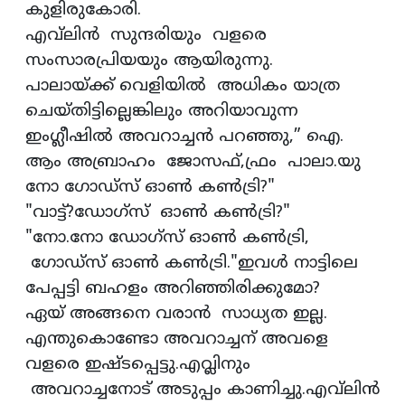
കുളിരുകോരി.
എവ്‌ലിൻ സുന്ദരിയും വളരെ
സംസാരപ്രിയയും ആയിരുന്നു.
പാലായ്ക്ക് വെളിയിൽ അധികം യാത്ര
ചെയ്തിട്ടില്ലെങ്കിലും അറിയാവുന്ന
ഇംഗ്ലീഷിൽ അവറാച്ചൻ പറഞ്ഞു,” ഐ.
ആം അബ്രാഹം ജോസഫ്,ഫ്രം പാലാ.യു
നോ ഗോഡ്‌സ് ഓൺ കൺട്രി?"
"വാട്ട്?ഡോഗ്‌സ് ഓൺ കൺട്രി?"
"നോ.നോ ഡോഗ്‌സ് ഓൺ കൺട്രി,
ഗോഡ്‌സ് ഓൺ കൺട്രി."ഇവൾ നാട്ടിലെ
പേപ്പട്ടി ബഹളം അറിഞ്ഞിരിക്കുമോ?
ഏയ് അങ്ങനെ വരാൻ സാധ്യത ഇല്ല.
എന്തുകൊണ്ടോ അവറാച്ചന് അവളെ
വളരെ ഇഷ്ടപ്പെട്ടു.എവ്ലിനും
അവറാച്ചനോട് അടുപ്പം കാണിച്ചു.എവ്‌ലിൻ