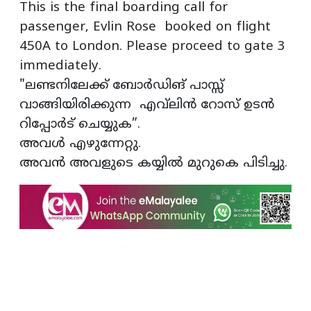
This is the final boarding call for
passenger, Evlin Rose booked on flight
450A to London. Please proceed to gate 3
immediately.
"ലണ്ടനിലേക്ക് ബോർഡിങ് പാസ്സ്
വാങ്ങിയിരിക്കുന്ന എവ്‌ലിൻ റോസ് ഉടൻ
റിപ്പോർട് ചെയ്യുക”.
അവൾ എഴുന്നേറ്റു.
അവൻ അവളുടെ കയ്യിൽ മുറുകെ പിടിച്ചു.